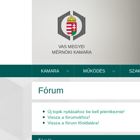
VAS MEGYEI
MÉRNÖKI KAMARA
KAMARA
MŰKÖDÉS
SZA
Fórum
Új topik nyitásához be kell jelentkeznie!
Vissza a fórumokhoz!
Vissza a fórum főoldalára!