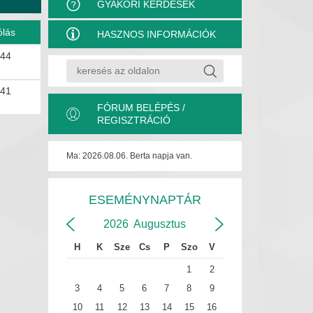
GYAKORI KÉRDÉSEK
ólás
HASZNOS INFORMÁCIÓK
:44
:41
FÓRUM BELÉPÉS /
REGISZTRÁCIÓ
Ma: 2026.08.06. Berta napja van.
ESEMÉNYNAPTÁR
2026
Augusztus
H
K
Sze
Cs
P
Szo
V
1
2
3
4
5
6
7
8
9
10
11
12
13
14
15
16