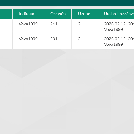
Indította
Olvasás
Üzenet
Utolsó hozzász
Vova1999
241
2
2026.02.12. 20
Vova1999
Vova1999
231
2
2026.02.12. 20
Vova1999