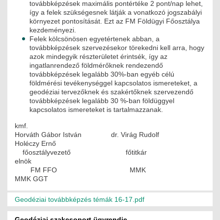
továbbképzések maximális pontértéke 2 pont/nap lehet,
így a felek szükségesnek látják a vonatkozó jogszabályi
környezet pontosítását. Ezt az FM Földügyi Főosztálya
kezdeményezi.
Felek kölcsönösen egyetértenek abban, a
továbbképzések szervezésekor törekedni kell arra, hogy
azok mindegyik részterületet érintsék, így az
ingatlanrendező földmérőknek rendezendő
továbbképzések legalább 30%-ban egyéb célú
földmérési tevékenységgel kapcsolatos ismereteket, a
geodéziai tervezőknek és szakértőknek szervezendő
továbbképzések legalább 30 %-ban földüggyel
kapcsolatos ismereteket is tartalmazzanak.
kmf.
Horváth Gábor István dr. Virág Rudolf
Holéczy Ernő
főosztályvezető főtitkár
elnök
FM FFO MMK
MMK GGT
Geodéziai továbbképzés témák 16-17.pdf
Geodéziai szakcsoport ügyrendje