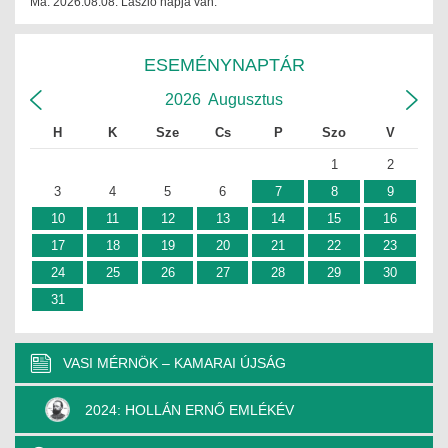
Ma: 2026.08.08. László napja van.
ESEMÉNYNAPTÁR
2026
Augusztus
H
K
Sze
Cs
P
Szo
V
1
2
3
4
5
6
7
8
9
10
11
12
13
14
15
16
17
18
19
20
21
22
23
24
25
26
27
28
29
30
31
VASI MÉRNÖK – KAMARAI ÚJSÁG
2024: HOLLÁN ERNŐ EMLÉKÉV