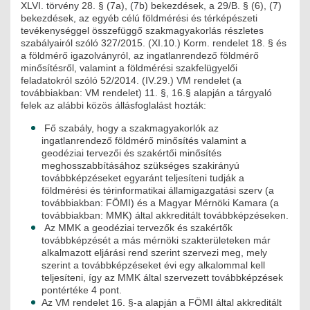
XLVI. törvény 28. § (7a), (7b) bekezdések, a 29/B. § (6), (7)
JOGI KÖTELEZETTSÉGEK
bekezdések, az egyéb célú földmérési és térképészeti
tevékenységgel összefüggő szakmagyakorlás részletes
SZAKMAI KÖTELEZETTSÉGEK
szabályairól szóló 327/2015. (XI.10.) Korm. rendelet 18. § és
a földmérő igazolványról, az ingatlanrendező földmérő
MÉRNÖKI VÁLLALKOZÁSOK
minősítésről, valamint a földmérési szakfelügyelői
feladatokról szóló 52/2014. (IV.29.) VM rendelet (a
továbbiakban: VM rendelet) 11. §, 16.§ alapján a tárgyaló
MÉRNÖKI VÁLLALKOZÁSOK
felek az alábbi közös állásfoglalást hozták:
Fő szabály, hogy a szakmagyakorlók az
SZEMÉLYES PORTFÓLIÓK
ingatlanrendező földmérő minősítés valamint a
geodéziai tervezői és szakértői minősítés
KAPCSOLAT
meghosszabbításához szükséges szakirányú
továbbképzéseket egyaránt teljesíteni tudják a
földmérési és térinformatikai államigazgatási szerv (a
továbbiakban: FÖMI) és a Magyar Mérnöki Kamara (a
továbbiakban: MMK) által akkreditált továbbképzéseken.
Az MMK a geodéziai tervezők és szakértők
továbbképzését a más mérnöki szakterületeken már
alkalmazott eljárási rend szerint szervezi meg, mely
szerint a továbbképzéseket évi egy alkalommal kell
teljesíteni, így az MMK által szervezett továbbképzések
pontértéke 4 pont.
Az VM rendelet 16. §-a alapján a FÖMI által akkreditált