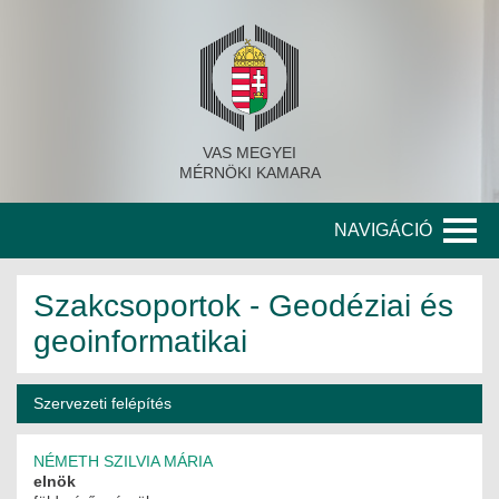
VAS MEGYEI
MÉRNÖKI KAMARA
NAVIGÁCIÓ
KAMARA
Szakcsoportok - Geodéziai és
geoinformatikai
A KAMARA TÖRTÉNETE
SZERVEZETI FELÉPÍTÉS
Szervezeti felépítés
KITÜNTETETT MÉRNÖKÖK
NÉMETH SZILVIA MÁRIA
KORÁBBI TISZTSÉGVISELŐK
elnök