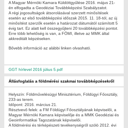
A Magyar Mérnöki Kamara Küldöttgyűlése 2016. május 21-
ÉPÜLETGÉPÉSZETI
én elfogadta a Geodéziai Továbbképzési Szabályzatot.
A régi jogosultságok átsorolásával szerzett minősítések
esetén az első továbbképzési időszak 2015. 11. 18-tól, az új
GEODÉZIAI ÉS GEOINFORMATIKAI
minősítést szerzők esetén a határozat dátumától számított 5
évig tart. Ez alatt kell összegyűjteni 20 továbbképzési pontot.
KÖRNYEZETVÉDELMI
Erre több lehetőség is van, a FÖMI, illetve az MMK által
akkreditált képzéseken.
KÖZLEKEDÉSI
Bővebb információ az alábbi linken olvasható.
TARTÓSZERKEZETI
VÍZÉPÍTÉSI ÉS VÍZGAZDÁLKODÁSI
GGT hírlevel 2016 július 5.pdf
HÍRKÖZLÉSI ÉS INFORMATIKAI
Állásfoglalás a földmérési szakmai továbbképzésekről
HÍREK
Helyszín: Földművelésügyi Minisztérium, Földügyi Főosztály,
233-as terem.
Időpont: 2016. március 21.
KÉPZÉSEK
Résztvevő felek: a FM Földügyi Főosztályának képviselői, a
Magyar Mérnöki Kamara képviselője és a MMK Geodéziai és
TOVÁBBKÉPZÉSI KÖTELEZETTSÉGEK
Geoinformatikai Tagozatának képviselői.
A földmérési és térképészeti tevékenységről szóló 2012. évi