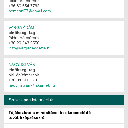
földmérő mérnök
+36 30 654 7792
MÉRNÖK ELŐDÖK
nemeszi77@gmail.com
MŰKÖDÉS
VARGA ÁDÁM
elnökségi tag
JOGOSULTSÁGOK
földmérő mérnök
+36 20 243 6556
IGAZGATÁSI, SZOLGÁLTATÁSI DÍJAK
info@vargageodezia.hu
SZABÁLYZATOK
NAGY ISTVÁN
elnökségi tag
MŰKÖDÉSI DOKUMENTUMOK
okl. építőmérnök
+36 94 511 120
KÖZÉRDEKŰ ADATOK
nagy­_istvan@takarnet.hu
NYOMTATVÁNYOK
Szakcsoport információk
SZAKCSOPORTOK
Tájékoztató a minősítésekhez kapcsolódó
továbbképzésekről
ELEKTROTECHNIKAI