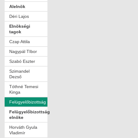
Alelnök
MÉRNÖK ELŐDÖK
Déri Lajos
MŰKÖDÉS
Elnökségi
tagok
JOGOSULTSÁGOK
Czap Attila
IGAZGATÁSI, SZOLGÁLTATÁSI DÍJAK
Nagypál TIbor
Szabó Eszter
SZABÁLYZATOK
Szimandel
MŰKÖDÉSI DOKUMENTUMOK
Dezső
Tóthné Temesi
KÖZÉRDEKŰ ADATOK
Kinga
Felügyelőbizottság
NYOMTATVÁNYOK
Felügyelőbizottság
SZAKCSOPORTOK
elnöke
Horváth Gyula
ELEKTROTECHNIKAI
Vladimír