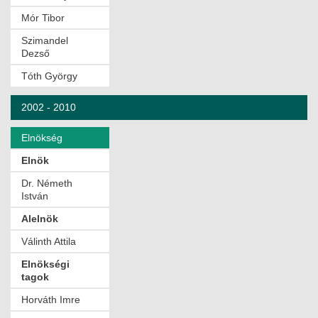
Mór Tibor
Szimandel
Dezső
Tóth György
2002 - 2010
Elnökség
Elnök
Dr. Németh
István
Alelnök
Válinth Attila
Elnökségi
tagok
Horváth Imre