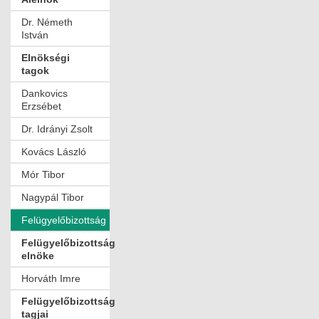
Dr. Németh
István
Elnökségi
tagok
Dankovics
Erzsébet
Dr. Idrányi Zsolt
Kovács László
Mór Tibor
Nagypál Tibor
Felügyelőbizottság
Felügyelőbizottság
elnöke
Horváth Imre
Felügyelőbizottság
tagjai