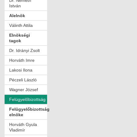
Dr. Németh
István
Alelnök
Válinth Attila
Elnökségi
tagok
Dr. Idrányi Zsolt
Horváth Imre
Lakosi Ilona
Péczeli László
Wagner József
Felügyelőbizottság
Felügyelőbizottság
elnöke
Horváth Gyula
Vladimír