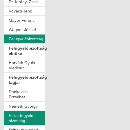
Dr. Idrányi Zsolt
Kovács Jenő
Mayer Ferenc
Wagner József
Felügyelőbizottság
Felügyelőbizottság
elnöke
Horváth Gyula
Vladimír
Felügyelőbizottság
tagjai
Dankovics
Erzsébet
Németh György
Etikai-fegyelmi
bizottság