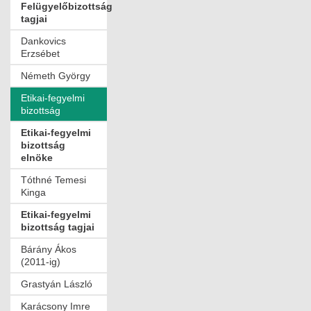
Felügyelőbizottság
tagjai
Dankovics
Erzsébet
Németh György
Etikai-fegyelmi
bizottság
Etikai-fegyelmi
bizottság
elnöke
Tóthné Temesi
Kinga
Etikai-fegyelmi
bizottság tagjai
Bárány Ákos
(2011-ig)
Grastyán László
Karácsony Imre