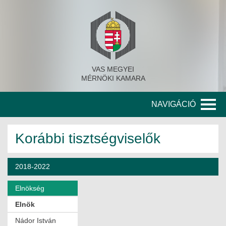
VAS MEGYEI
MÉRNÖKI KAMARA
NAVIGÁCIÓ
KAMARA
Korábbi tisztségviselők
A KAMARA TÖRTÉNETE
2018-2022
SZERVEZETI FELÉPÍTÉS
Elnökség
KITÜNTETETT MÉRNÖKÖK
Elnök
KORÁBBI TISZTSÉGVISELŐK
Nádor István