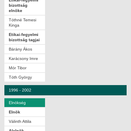
Etikai-fegyelmi
bizottság
elnöke
Tóthné Temesi
Kinga
Etikai-fegyelmi
bizottság tagjai
Bárány Ákos
Karácsony Imre
Mór Tibor
Tóth György
1996 - 2002
Elnökség
Elnök
Válinth Attila
Alelnök