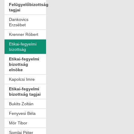
Felügyelőbizottság
ÉPÜLETGÉPÉSZETI
tagjai
GEODÉZIAI ÉS GEOINFORMATIKAI
Dankovics
Erzsébet
KÖRNYEZETVÉDELMI
Krenner Róbert
Etikai-fegyelmi
KÖZLEKEDÉSI
bizottság
TARTÓSZERKEZETI
Etikai-fegyelmi
bizottság
elnöke
VÍZÉPÍTÉSI ÉS VÍZGAZDÁLKODÁSI
Kapolcsi Imre
HÍRKÖZLÉSI ÉS INFORMATIKAI
Etikai-fegyelmi
bizottság tagjai
HÍREK
Bukits Zoltán
KÉPZÉSEK
Fenyvesi Béla
Mór Tibor
TOVÁBBKÉPZÉSI KÖTELEZETTSÉGEK
Somlai Péter