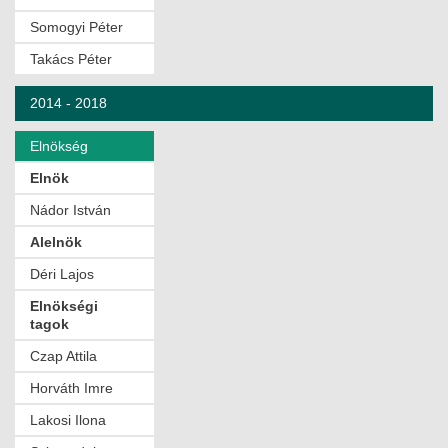
JOGI KÖTELEZETTSÉGEK
Somogyi Péter
SZAKMAI KÖTELEZETTSÉGEK
Takács Péter
MÉRNÖKI VÁLLALKOZÁSOK
2014 - 2018
MÉRNÖKI VÁLLALKOZÁSOK
Elnökség
Elnök
SZEMÉLYES PORTFÓLIÓK
Nádor István
KAPCSOLAT
Alelnök
Déri Lajos
Elnökségi
tagok
Czap Attila
Horváth Imre
Lakosi Ilona