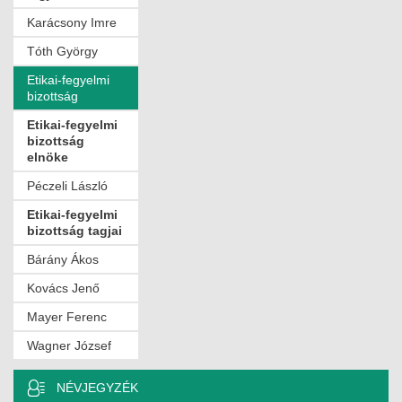
Karácsony Imre
Tóth György
Etikai-fegyelmi
bizottság
Etikai-fegyelmi
bizottság
elnöke
Péczeli László
Etikai-fegyelmi
bizottság tagjai
Bárány Ákos
Kovács Jenő
Mayer Ferenc
Wagner József
NÉVJEGYZÉK