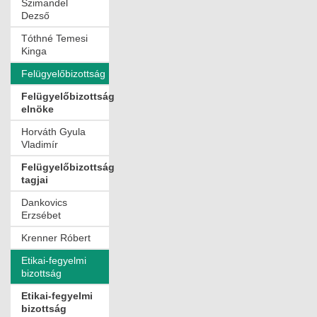
Szimandel
Dezső
Tóthné Temesi
Kinga
Felügyelőbizottság
Felügyelőbizottság
elnöke
Horváth Gyula
Vladimír
Felügyelőbizottság
tagjai
Dankovics
Erzsébet
Krenner Róbert
Etikai-fegyelmi
bizottság
Etikai-fegyelmi
bizottság