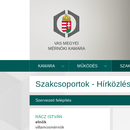
VAS MEGYEI
MÉRNÖKI KAMARA
KAMARA
MŰKÖDÉS
SZA
Szakcsoportok - Hírközlési
Szervezeti felépítés
RÁCZ ISTVÁN
elnök
villamosmérnök