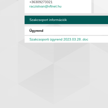
+36309273321
raczistvan@vftnet.hu
Szakcsoport információk
Ügyrend
Szakcsoporti ügyrend 2023.03.28..doc