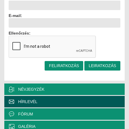
MÉRNÖK ELŐDÖK
E-mail:
MŰKÖDÉS
Ellenőrzés:
JOGOSULTSÁGOK
IGAZGATÁSI, SZOLGÁLTATÁSI DÍJAK
SZABÁLYZATOK
MŰKÖDÉSI DOKUMENTUMOK
KÖZÉRDEKŰ ADATOK
NÉVJEGYZÉK
NYOMTATVÁNYOK
HÍRLEVÉL
SZAKCSOPORTOK
FÓRUM
ELEKTROTECHNIKAI
GALÉRIA