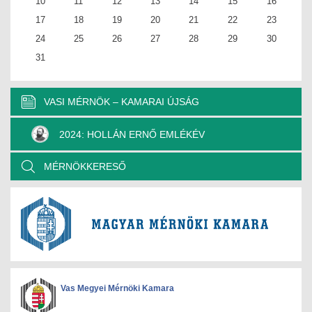
10
11
12
13
14
15
16
JOGI KÖTELEZETTSÉGEK
17
18
19
20
21
22
23
SZAKMAI KÖTELEZETTSÉGEK
24
25
26
27
28
29
30
31
MÉRNÖKI VÁLLALKOZÁSOK
MÉRNÖKI VÁLLALKOZÁSOK
VASI MÉRNÖK – KAMARAI ÚJSÁG
SZEMÉLYES PORTFÓLIÓK
2024: HOLLÁN ERNŐ EMLÉKÉV
KAPCSOLAT
MÉRNÖKKERESŐ
Vas Megyei Mérnöki Kamara