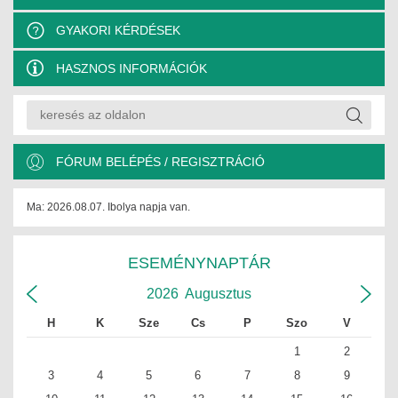
ÉPÜLETGÉPÉSZETI
GYAKORI KÉRDÉSEK
GEODÉZIAI ÉS GEOINFORMATIKAI
HASZNOS INFORMÁCIÓK
KÖRNYEZETVÉDELMI
KÖZLEKEDÉSI
FÓRUM BELÉPÉS / REGISZTRÁCIÓ
TARTÓSZERKEZETI
Ma: 2026.08.07. Ibolya napja van.
VÍZÉPÍTÉSI ÉS VÍZGAZDÁLKODÁSI
HÍRKÖZLÉSI ÉS INFORMATIKAI
ESEMÉNYNAPTÁR
HÍREK
2026
Augusztus
H
K
Sze
Cs
P
Szo
V
KÉPZÉSEK
1
2
TOVÁBBKÉPZÉSI KÖTELEZETTSÉGEK
3
4
5
6
7
8
9