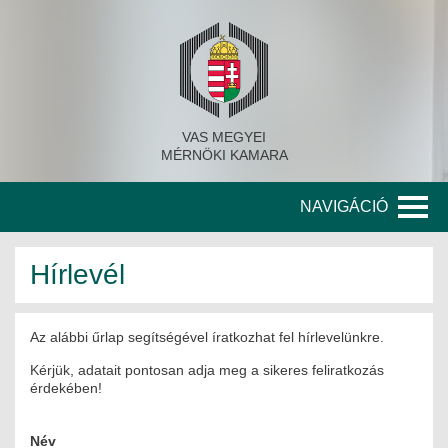
VAS MEGYEI
MÉRNÖKI KAMARA
NAVIGÁCIÓ
KAMARA
Hírlevél
A KAMARA TÖRTÉNETE
Az alábbi űrlap segítségével íratkozhat fel hírlevelünkre.
SZERVEZETI FELÉPÍTÉS
Kérjük, adatait pontosan adja meg a sikeres feliratkozás
KITÜNTETETT MÉRNÖKÖK
érdekében!
KORÁBBI TISZTSÉGVISELŐK
Név