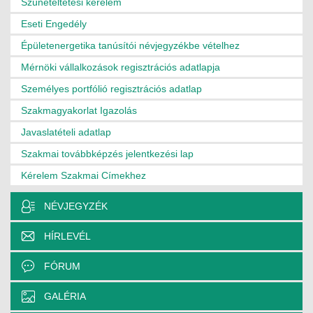
Szüneteltetési kérelem
MÉRNÖK ELŐDÖK
Eseti Engedély
Épületenergetika tanúsítói névjegyzékbe vételhez
MŰKÖDÉS
Mérnöki vállalkozások regisztrációs adatlapja
JOGOSULTSÁGOK
Személyes portfólió regisztrációs adatlap
Szakmagyakorlat Igazolás
IGAZGATÁSI, SZOLGÁLTATÁSI DÍJAK
Javaslatételi adatlap
SZABÁLYZATOK
Szakmai továbbképzés jelentkezési lap
MŰKÖDÉSI DOKUMENTUMOK
Kérelem Szakmai Címekhez
KÖZÉRDEKŰ ADATOK
NÉVJEGYZÉK
NYOMTATVÁNYOK
HÍRLEVÉL
SZAKCSOPORTOK
FÓRUM
ELEKTROTECHNIKAI
GALÉRIA