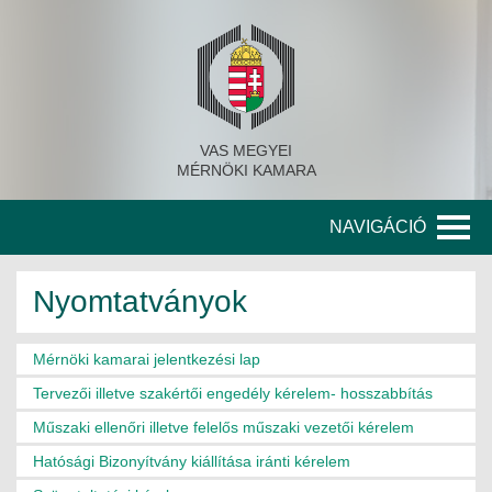
VAS MEGYEI
MÉRNÖKI KAMARA
NAVIGÁCIÓ
KAMARA
Nyomtatványok
A KAMARA TÖRTÉNETE
Mérnöki kamarai jelentkezési lap
SZERVEZETI FELÉPÍTÉS
Tervezői illetve szakértői engedély kérelem- hosszabbítás
KITÜNTETETT MÉRNÖKÖK
Műszaki ellenőri illetve felelős műszaki vezetői kérelem
Hatósági Bizonyítvány kiállítása iránti kérelem
KORÁBBI TISZTSÉGVISELŐK