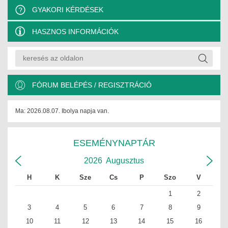
ÉPÜLETGÉPÉSZETI
GYAKORI KÉRDÉSEK
HASZNOS INFORMÁCIÓK
GEODÉZIAI ÉS GEOINFORMATIKAI
KÖRNYEZETVÉDELMI
KÖZLEKEDÉSI
FÓRUM BELÉPÉS / REGISZTRÁCIÓ
TARTÓSZERKEZETI
Ma: 2026.08.07. Ibolya napja van.
VÍZÉPÍTÉSI ÉS VÍZGAZDÁLKODÁSI
ESEMÉNYNAPTÁR
HÍRKÖZLÉSI ÉS INFORMATIKAI
2026
Augusztus
HÍREK
H
K
Sze
Cs
P
Szo
V
KÉPZÉSEK
1
2
3
4
5
6
7
8
9
TOVÁBBKÉPZÉSI KÖTELEZETTSÉGEK
10
11
12
13
14
15
16