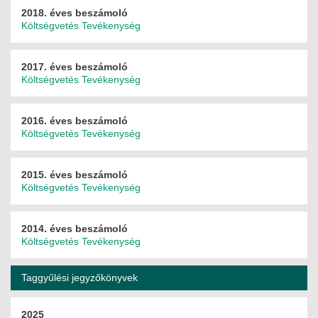
2018. éves beszámoló
ÉPÜLETGÉPÉSZETI
Költségvetés
Tevékenység
GEODÉZIAI ÉS GEOINFORMATIKAI
2017. éves beszámoló
KÖRNYEZETVÉDELMI
Költségvetés
Tevékenység
KÖZLEKEDÉSI
2016. éves beszámoló
Költségvetés
Tevékenység
TARTÓSZERKEZETI
VÍZÉPÍTÉSI ÉS VÍZGAZDÁLKODÁSI
2015. éves beszámoló
Költségvetés
Tevékenység
HÍRKÖZLÉSI ÉS INFORMATIKAI
2014. éves beszámoló
HÍREK
Költségvetés
Tevékenység
KÉPZÉSEK
Taggyűlési jegyzőkönyvek
TOVÁBBKÉPZÉSI KÖTELEZETTSÉGEK
2025