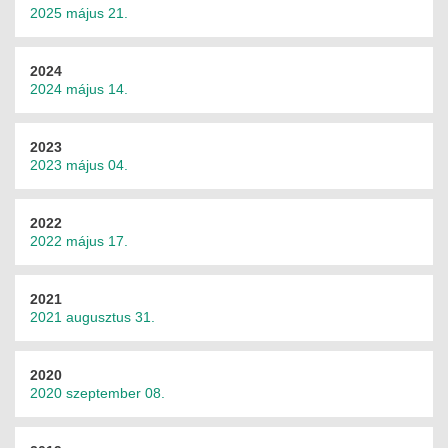
JOGI KÖTELEZETTSÉGEK
2025 május 21.
SZAKMAI KÖTELEZETTSÉGEK
2024
2024 május 14.
MÉRNÖKI VÁLLALKOZÁSOK
MÉRNÖKI VÁLLALKOZÁSOK
2023
2023 május 04.
SZEMÉLYES PORTFÓLIÓK
2022
KAPCSOLAT
2022 május 17.
2021
2021 augusztus 31.
2020
2020 szeptember 08.