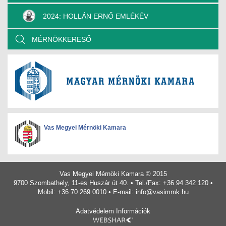
2024: HOLLÁN ERNŐ EMLÉKÉV
MÉRNÖKKERESŐ
Vas Megyei Mérnöki Kamara
Vas Megyei Mérnöki Kamara © 2015
9700 Szombathely, 11-es Huszár út 40. • Tel./Fax: +36 94 342 120 •
Mobil: +36 70 269 0010 • E-mail:
info@vasimmk.hu
Adatvédelem
Információk