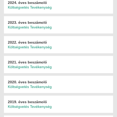
2024. éves beszámoló
MÉRNÖK ELŐDÖK
Költségvetés
Tevékenység
MŰKÖDÉS
2023. éves beszámoló
Költségvetés
Tevékenység
JOGOSULTSÁGOK
IGAZGATÁSI, SZOLGÁLTATÁSI DÍJAK
2022. éves beszámoló
Költségvetés
Tevékenység
SZABÁLYZATOK
2021. éves beszámoló
MŰKÖDÉSI DOKUMENTUMOK
Költségvetés
Tevékenység
KÖZÉRDEKŰ ADATOK
2020. éves beszámoló
Költségvetés
Tevékenység
NYOMTATVÁNYOK
SZAKCSOPORTOK
2019. éves beszámoló
Költségvetés
Tevékenység
ELEKTROTECHNIKAI