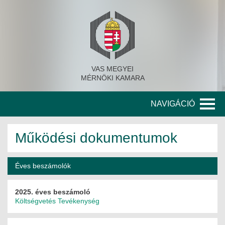
VAS MEGYEI
MÉRNÖKI KAMARA
NAVIGÁCIÓ
KAMARA
Működési dokumentumok
A KAMARA TÖRTÉNETE
Éves beszámolók
SZERVEZETI FELÉPÍTÉS
2025. éves beszámoló
KITÜNTETETT MÉRNÖKÖK
Költségvetés
Tevékenység
KORÁBBI TISZTSÉGVISELŐK