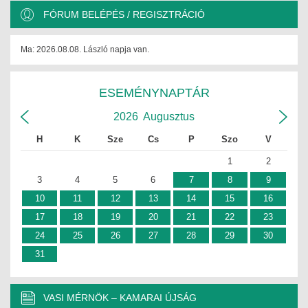
FÓRUM BELÉPÉS / REGISZTRÁCIÓ
Ma: 2026.08.08. László napja van.
ESEMÉNYNAPTÁR
2026
Augusztus
H
K
Sze
Cs
P
Szo
V
1
2
3
4
5
6
7
8
9
10
11
12
13
14
15
16
17
18
19
20
21
22
23
24
25
26
27
28
29
30
31
VASI MÉRNÖK – KAMARAI ÚJSÁG