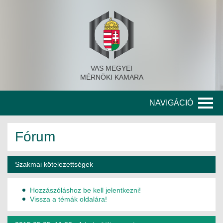
VAS MEGYEI
MÉRNÖKI KAMARA
NAVIGÁCIÓ
KAMARA
Fórum
A KAMARA TÖRTÉNETE
Szakmai kötelezettségek
SZERVEZETI FELÉPÍTÉS
Hozzászóláshoz be kell jelentkezni!
KITÜNTETETT MÉRNÖKÖK
Vissza a témák oldalára!
KORÁBBI TISZTSÉGVISELŐK