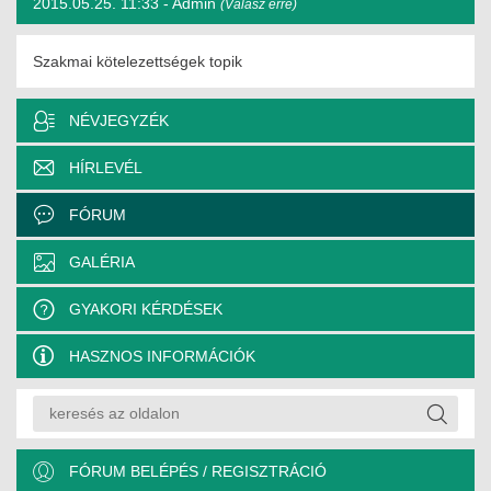
2015.05.25. 11:33 -
Admin
(Válasz erre)
MÉRNÖK ELŐDÖK
Szakmai kötelezettségek topik
MŰKÖDÉS
NÉVJEGYZÉK
JOGOSULTSÁGOK
HÍRLEVÉL
IGAZGATÁSI, SZOLGÁLTATÁSI DÍJAK
FÓRUM
SZABÁLYZATOK
GALÉRIA
MŰKÖDÉSI DOKUMENTUMOK
GYAKORI KÉRDÉSEK
KÖZÉRDEKŰ ADATOK
HASZNOS INFORMÁCIÓK
NYOMTATVÁNYOK
SZAKCSOPORTOK
ELEKTROTECHNIKAI
FÓRUM BELÉPÉS / REGISZTRÁCIÓ