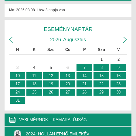
ÉPÜLETGÉPÉSZETI
Ma: 2026.08.08. László napja van.
GEODÉZIAI ÉS GEOINFORMATIKAI
ESEMÉNYNAPTÁR
KÖRNYEZETVÉDELMI
2026
Augusztus
KÖZLEKEDÉSI
H
K
Sze
Cs
P
Szo
V
TARTÓSZERKEZETI
1
2
3
4
5
6
7
8
9
VÍZÉPÍTÉSI ÉS VÍZGAZDÁLKODÁSI
10
11
12
13
14
15
16
17
18
19
20
21
22
23
HÍRKÖZLÉSI ÉS INFORMATIKAI
24
25
26
27
28
29
30
HÍREK
31
KÉPZÉSEK
VASI MÉRNÖK – KAMARAI ÚJSÁG
TOVÁBBKÉPZÉSI KÖTELEZETTSÉGEK
2024: HOLLÁN ERNŐ EMLÉKÉV