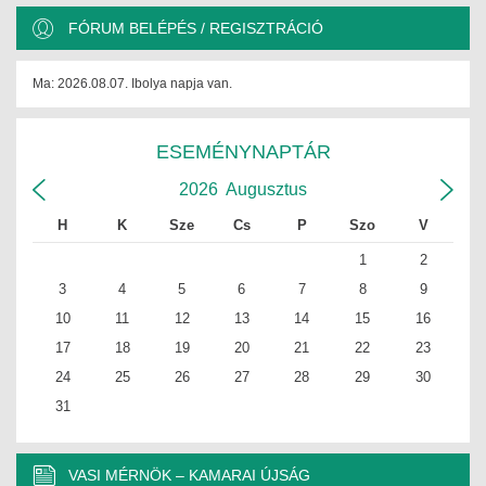
FÓRUM BELÉPÉS / REGISZTRÁCIÓ
Ma: 2026.08.07. Ibolya napja van.
ESEMÉNYNAPTÁR
2026
Augusztus
H
K
Sze
Cs
P
Szo
V
1
2
3
4
5
6
7
8
9
10
11
12
13
14
15
16
17
18
19
20
21
22
23
24
25
26
27
28
29
30
31
VASI MÉRNÖK – KAMARAI ÚJSÁG