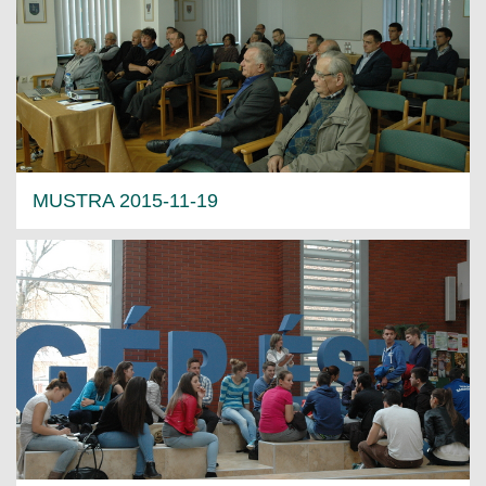
MÉRNÖK ELŐDÖK
MŰKÖDÉS
JOGOSULTSÁGOK
IGAZGATÁSI, SZOLGÁLTATÁSI DÍJAK
MUSTRA 2015-11-19
SZABÁLYZATOK
MŰKÖDÉSI DOKUMENTUMOK
KÖZÉRDEKŰ ADATOK
NYOMTATVÁNYOK
SZAKCSOPORTOK
ELEKTROTECHNIKAI