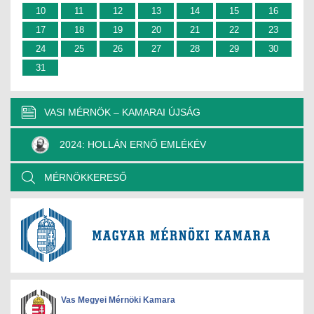
10
11
12
13
14
15
16
17
18
19
20
21
22
23
24
25
26
27
28
29
30
31
VASI MÉRNÖK – KAMARAI ÚJSÁG
2024: HOLLÁN ERNŐ EMLÉKÉV
MÉRNÖKKERESŐ
Vas Megyei Mérnöki Kamara