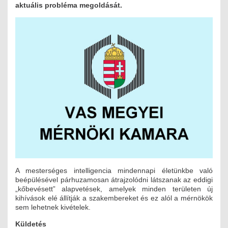
aktuális probléma megoldását.
MÉRNÖK ELŐDÖK
MŰKÖDÉS
JOGOSULTSÁGOK
IGAZGATÁSI, SZOLGÁLTATÁSI DÍJAK
SZABÁLYZATOK
MŰKÖDÉSI DOKUMENTUMOK
KÖZÉRDEKŰ ADATOK
A mesterséges intelligencia mindennapi életünkbe való
NYOMTATVÁNYOK
beépülésével párhuzamosan átrajzolódni látszanak az eddigi
„kőbevésett” alapvetések, amelyek minden területen új
SZAKCSOPORTOK
kihívások elé állítják a szakembereket és ez alól a mérnökök
sem lehetnek kivételek.
ELEKTROTECHNIKAI
Küldetés