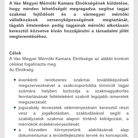
A Vas Megyei Mérnöki Kamara Elnökségének küldetése,
ÉPÜLETGÉPÉSZETI
hogy minden lehetőségét megragadva segítse tagjai
szakmai fejlődését és a vármegyei mérnöki
GEODÉZIAI ÉS GEOINFORMATIKAI
vállalkozások versenyképességének megtartását,
tágabb értelemben pedig tagjainak mérnöki alkotásain
keresztül közvetve kíván hozzájárulni a társadalmi jólét
KÖRNYEZETVÉDELMI
megteremtéséhez.
KÖZLEKEDÉSI
Célok
A Vas Megyei Mérnöki Kamara Elnöksége az alábbi konkrét
TARTÓSZERKEZETI
célokat fogalmazta meg.
Az Elnökség:
VÍZÉPÍTÉSI ÉS VÍZGAZDÁLKODÁSI
évenkénti rendszeres szakmai továbbképzések
megszervezésével a szakcsoportokba tömörült tagjai
HÍRKÖZLÉSI ÉS INFORMATIKAI
számára helyben biztosítja a szakmagyakorlás
fenntartásának feltételeként szabott legújabb ismeretek
HÍREK
megszerzését;
jogszabály tervezetek véleményezésén keresztül részt
vesz a jogalkotásban, szaktudásával segíti a
KÉPZÉSEK
szabályzatok szakmai alapon történő kidolgozást, a
mérnökök érdekérvényesítését;
TOVÁBBKÉPZÉSI KÖTELEZETTSÉGEK
a közvetlen környezetünk alakításának alap
dokumentumai a területfejlesztési tervek és koncepciók,