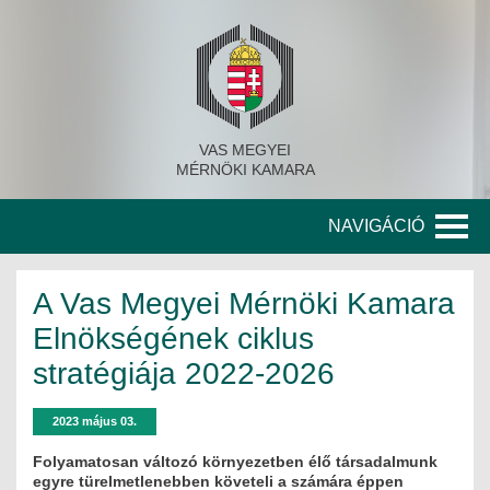
VAS MEGYEI
MÉRNÖKI KAMARA
NAVIGÁCIÓ
KAMARA
A Vas Megyei Mérnöki Kamara
A KAMARA TÖRTÉNETE
Elnökségének ciklus
stratégiája 2022-2026
SZERVEZETI FELÉPÍTÉS
KITÜNTETETT MÉRNÖKÖK
2023 május 03.
Folyamatosan változó környezetben élő társadalmunk
KORÁBBI TISZTSÉGVISELŐK
egyre türelmetlenebben követeli a számára éppen