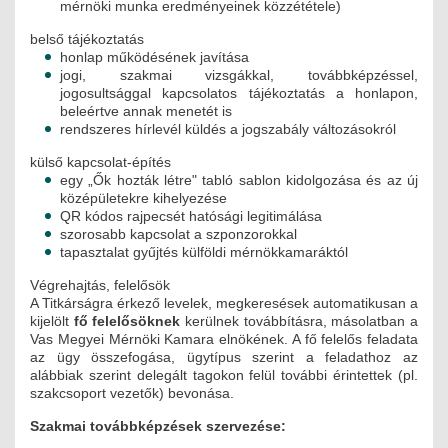
mérnöki munka eredményeinek közzététele)
belső tájékoztatás
honlap működésének javítása
jogi, szakmai vizsgákkal, továbbképzéssel,
jogosultsággal kapcsolatos tájékoztatás a honlapon,
beleértve annak menetét is
rendszeres hírlevél küldés a jogszabály változásokról
külső kapcsolat-építés
egy „Ők hozták létre" tabló sablon kidolgozása és az új
középületekre kihelyezése
QR kódos rajpecsét hatósági legitimálása
szorosabb kapcsolat a szponzorokkal
tapasztalat gyűjtés külföldi mérnökkamaráktól
Végrehajtás, felelősök
A Titkárságra érkező levelek, megkeresések automatikusan a
kijelölt
fő felelősöknek
kerülnek továbbításra, másolatban a
Vas Megyei Mérnöki Kamara elnökének. A fő felelős feladata
az ügy összefogása, ügytípus szerint a feladathoz az
alábbiak szerint delegált tagokon felül további érintettek (pl.
szakcsoport vezetők) bevonása.
Szakmai továbbképzések szervezése: