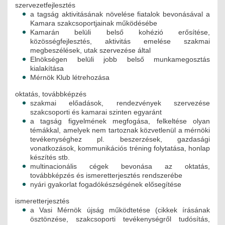
szervezetfejlesztés
a tagság aktivitásának növelése fiatalok bevonásával a
Kamara szakcsoportjainak működésébe
Kamarán belüli belső kohézió erősítése,
közösségfejlesztés, aktivitás emelése szakmai
megbeszélések, utak szervezése által
Elnökségen belüli jobb belső munkamegosztás
kialakítása
Mérnök Klub létrehozása
oktatás, továbbképzés
szakmai előadások, rendezvények szervezése
szakcsoporti és kamarai szinten egyaránt
a tagság figyelmének megfogása, felkeltése olyan
témákkal, amelyek nem tartoznak közvetlenül a mérnöki
tevékenységhez pl. beszerzések, gazdasági
vonatkozások, kommunikációs tréning folytatása, honlap
készítés stb.
multinacionális cégek bevonása az oktatás,
továbbképzés és ismeretterjesztés rendszerébe
nyári gyakorlat fogadókészségének elősegítése
ismeretterjesztés
a Vasi Mérnök újság működtetése (cikkek írásának
ösztönzése, szakcsoporti tevékenységről tudósítás,