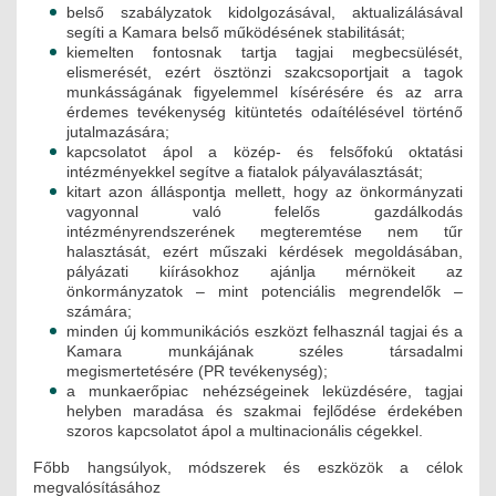
belső szabályzatok kidolgozásával, aktualizálásával
segíti a Kamara belső működésének stabilitását;
kiemelten fontosnak tartja tagjai megbecsülését,
elismerését, ezért ösztönzi szakcsoportjait a tagok
munkásságának figyelemmel kísérésére és az arra
érdemes tevékenység kitüntetés odaítélésével történő
jutalmazására;
kapcsolatot ápol a közép- és felsőfokú oktatási
intézményekkel segítve a fiatalok pályaválasztását;
kitart azon álláspontja mellett, hogy az önkormányzati
vagyonnal való felelős gazdálkodás
intézményrendszerének megteremtése nem tűr
halasztását, ezért műszaki kérdések megoldásában,
pályázati kiírásokhoz ajánlja mérnökeit az
önkormányzatok – mint potenciális megrendelők –
számára;
minden új kommunikációs eszközt felhasznál tagjai és a
Kamara munkájának széles társadalmi
megismertetésére (PR tevékenység);
a munkaerőpiac nehézségeinek leküzdésére, tagjai
helyben maradása és szakmai fejlődése érdekében
szoros kapcsolatot ápol a multinacionális cégekkel.
Főbb hangsúlyok, módszerek és eszközök a célok
megvalósításához