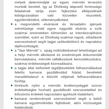
melyek determinálják az egyes mérnöki tervezési
JOGI KÖTELEZETTSÉGEK
munkák kereteit, így az Elnökség alapvető fontosságú
feladatnak tartja ezen fejlesztési elképzelések
SZAKMAI KÖTELEZETTSÉGEK
kidolgozásában való közvetlen részvételt,
együttműködést, véleményalkotást;
MÉRNÖKI VÁLLALKOZÁSOK
a megrendelői elvárások és társadalmi igények
sokrétűsége miatt egyre nagyobb elvárás a szűk
szakmai ismereteken túlmenően az interdiszciplináris
MÉRNÖKI VÁLLALKOZÁSOK
szemlélet, ezért az Elnökség szakmai napok, előadások
szervezésével segíti tagjai széleslátókörű és naprakész
SZEMÉLYES PORTFÓLIÓK
tájékozottságát;
a "Vasi Mérnök" c. újság működtetésével lehetőséget ad
a helyi mérnöki alkotások és eredmények dokumentált
KAPCSOLAT
bemutatására, mérnöki vállalkozások bemutatkozására,
szakmai érdekességek közreadására;
a tagjai által befizetett tagdíjbevételek felhasználásával
felelős kamarai gazdálkodást folytat, bevételeit
maradéktalanul a kitűzött céljainak felhasználására
fordítja;
törekszik nyitni a mérnöki tevékenységgel szoros
érdekeltségbe hozható gazdálkodó szervezetekkel és
kölcsönös érdekek kapcsolatot igyekszik kialakítani;
kamarai rendezvények szervezésével segíti a belső
kamarai együttműködés fejlődését, aktív közösségek
kialakulását;