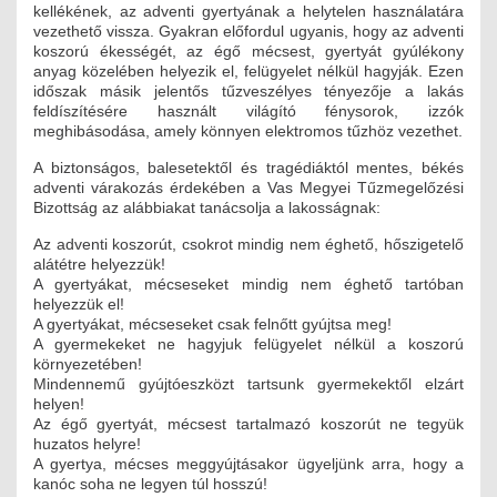
kellékének, az adventi gyertyának a helytelen használatára
ÉPÜLETGÉPÉSZETI
vezethető vissza. Gyakran előfordul ugyanis, hogy az adventi
koszorú ékességét, az égő mécsest, gyertyát gyúlékony
GEODÉZIAI ÉS GEOINFORMATIKAI
anyag közelében helyezik el, felügyelet nélkül hagyják. Ezen
időszak másik jelentős tűzveszélyes tényezője a lakás
feldíszítésére használt világító fénysorok, izzók
KÖRNYEZETVÉDELMI
meghibásodása, amely könnyen elektromos tűzhöz vezethet.
A biztonságos, balesetektől és tragédiáktól mentes, békés
KÖZLEKEDÉSI
adventi várakozás érdekében a Vas Megyei Tűzmegelőzési
Bizottság az alábbiakat tanácsolja a lakosságnak:
TARTÓSZERKEZETI
Az adventi koszorút, csokrot mindig nem éghető, hőszigetelő
alátétre helyezzük!
VÍZÉPÍTÉSI ÉS VÍZGAZDÁLKODÁSI
A gyertyákat, mécseseket mindig nem éghető tartóban
helyezzük el!
HÍRKÖZLÉSI ÉS INFORMATIKAI
A gyertyákat, mécseseket csak felnőtt gyújtsa meg!
A gyermekeket ne hagyjuk felügyelet nélkül a koszorú
HÍREK
környezetében!
Mindennemű gyújtóeszközt tartsunk gyermekektől elzárt
helyen!
KÉPZÉSEK
Az égő gyertyát, mécsest tartalmazó koszorút ne tegyük
huzatos helyre!
TOVÁBBKÉPZÉSI KÖTELEZETTSÉGEK
A gyertya, mécses meggyújtásakor ügyeljünk arra, hogy a
kanóc soha ne legyen túl hosszú!