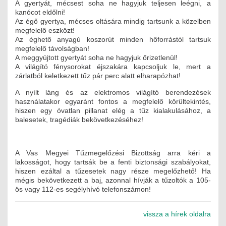
A gyertyát, mécsest soha ne hagyjuk teljesen leégni, a
JOGI KÖTELEZETTSÉGEK
kanócot eldőlni!
Az égő gyertya, mécses oltására mindig tartsunk a közelben
SZAKMAI KÖTELEZETTSÉGEK
megfelelő eszközt!
Az éghető anyagú koszorút minden hőforrástól tartsuk
megfelelő távolságban!
MÉRNÖKI VÁLLALKOZÁSOK
A meggyújtott gyertyát soha ne hagyjuk őrizetlenül!
A világító fénysorokat éjszakára kapcsoljuk le, mert a
MÉRNÖKI VÁLLALKOZÁSOK
zárlatból keletkezett tűz pár perc alatt elharapózhat!
A nyílt láng és az elektromos világító berendezések
SZEMÉLYES PORTFÓLIÓK
használatakor egyaránt fontos a megfelelő körültekintés,
hiszen egy óvatlan pillanat elég a tűz kialakulásához, a
KAPCSOLAT
balesetek, tragédiák bekövetkezéséhez!
A Vas Megyei Tűzmegelőzési Bizottság arra kéri a
lakosságot, hogy tartsák be a fenti biztonsági szabályokat,
hiszen ezáltal a tűzesetek nagy része megelőzhető! Ha
mégis bekövetkezett a baj, azonnal hívják a tűzoltók a 105-
ös vagy 112-es segélyhívó telefonszámon!
vissza a hírek oldalra