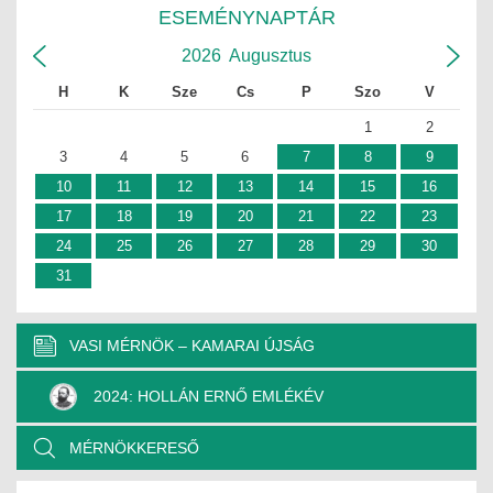
ESEMÉNYNAPTÁR
2026
Augusztus
H
K
Sze
Cs
P
Szo
V
1
2
3
4
5
6
7
8
9
10
11
12
13
14
15
16
17
18
19
20
21
22
23
24
25
26
27
28
29
30
31
VASI MÉRNÖK – KAMARAI ÚJSÁG
2024: HOLLÁN ERNŐ EMLÉKÉV
MÉRNÖKKERESŐ