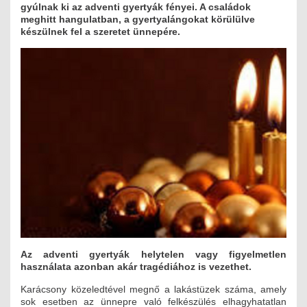
gyúlnak ki az adventi gyertyák fényei. A családok
MÉRNÖK ELŐDÖK
meghitt hangulatban, a gyertyalángokat körülülve
készülnek fel a szeretet ünnepére.
MŰKÖDÉS
JOGOSULTSÁGOK
IGAZGATÁSI, SZOLGÁLTATÁSI DÍJAK
SZABÁLYZATOK
MŰKÖDÉSI DOKUMENTUMOK
KÖZÉRDEKŰ ADATOK
NYOMTATVÁNYOK
Az adventi gyertyák helytelen vagy figyelmetlen
SZAKCSOPORTOK
használata azonban akár tragédiához is vezethet.
Karácsony közeledtével megnő a lakástüzek száma, amely
ELEKTROTECHNIKAI
sok esetben az ünnepre való felkészülés elhagyhatatlan