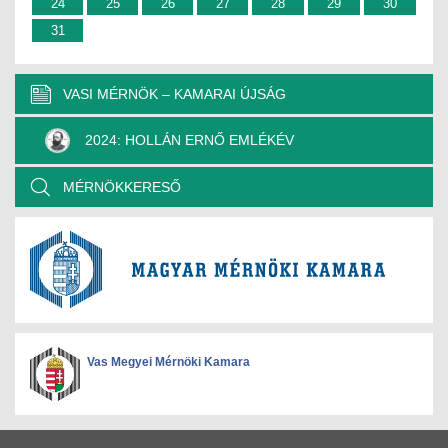
24
25
26
27
28
29
30
31
VASI MÉRNÖK – KAMARAI ÚJSÁG
2024: HOLLÁN ERNŐ EMLÉKÉV
MÉRNÖKKERESŐ
Vas Megyei Mérnöki Kamara