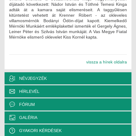
díjátadó következett: Nádor István és Tóthné Temesi Kinga
ÉPÜLETGÉPÉSZETI
adták át a kamara saját elismeréseit. A taggyűlésen
kitüntetést vehetett át Krenner Róbert - az okleveles
GEODÉZIAI ÉS GEOINFORMATIKAI
villamosmérnök Bodányi Ödön-díjat kapott. Kiemelkedő
Mérnöki Munkáért emlékplakettel ismerték el Gergely Ágnes,
Leiner Péter és Szilvás István munkáját. A Vas Megye Fiatal
KÖRNYEZETVÉDELMI
Mérnöke elismerő oklevelet Kiss Kornél kapta.
KÖZLEKEDÉSI
TARTÓSZERKEZETI
vissza a hírek oldalra
VÍZÉPÍTÉSI ÉS VÍZGAZDÁLKODÁSI
NÉVJEGYZÉK
HÍRKÖZLÉSI ÉS INFORMATIKAI
HÍRLEVÉL
HÍREK
FÓRUM
KÉPZÉSEK
GALÉRIA
TOVÁBBKÉPZÉSI KÖTELEZETTSÉGEK
GYAKORI KÉRDÉSEK