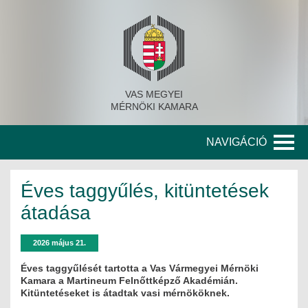
VAS MEGYEI
MÉRNÖKI KAMARA
NAVIGÁCIÓ
KAMARA
Éves taggyűlés, kitüntetések
A KAMARA TÖRTÉNETE
átadása
SZERVEZETI FELÉPÍTÉS
2026 május 21.
KITÜNTETETT MÉRNÖKÖK
Éves taggyűlését tartotta a Vas Vármegyei Mérnöki
Kamara a Martineum Felnőttképző Akadémián.
Kitüntetéseket is átadtak vasi mérnököknek.
KORÁBBI TISZTSÉGVISELŐK