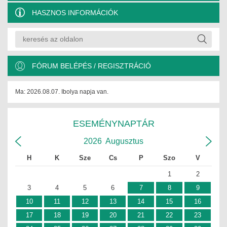
JOGI KÖTELEZETTSÉGEK
HASZNOS INFORMÁCIÓK
SZAKMAI KÖTELEZETTSÉGEK
MÉRNÖKI VÁLLALKOZÁSOK
FÓRUM BELÉPÉS / REGISZTRÁCIÓ
MÉRNÖKI VÁLLALKOZÁSOK
Ma: 2026.08.07. Ibolya napja van.
SZEMÉLYES PORTFÓLIÓK
KAPCSOLAT
ESEMÉNYNAPTÁR
2026
Augusztus
H
K
Sze
Cs
P
Szo
V
1
2
3
4
5
6
7
8
9
10
11
12
13
14
15
16
17
18
19
20
21
22
23