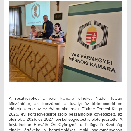
MÉRNÖK ELŐDÖK
MŰKÖDÉS
JOGOSULTSÁGOK
IGAZGATÁSI, SZOLGÁLTATÁSI DÍJAK
SZABÁLYZATOK
MŰKÖDÉSI DOKUMENTUMOK
KÖZÉRDEKŰ ADATOK
NYOMTATVÁNYOK
A résztvevőket a vasi kamara elnöke, Nádor István
köszöntötte, aki beszámolt a tavalyi év történéseiről és
előterjesztette az ez évi munkatervet. Tóthné Temesi Kinga
SZAKCSOPORTOK
2025. évi költségvetésről szóló beszámolója következett, az
alelnök a 2026. és 2027. évi költségvetést is előterjesztette. A
ELEKTROTECHNIKAI
folytatásban Horváth Őri Györgyné, a Felügyelő Bizottság
elnöke értékelte a beszámolókat, majd hagyományosan