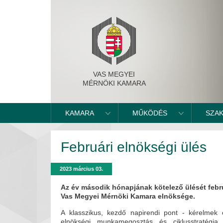
VAS MEGYEI
MÉRNÖKI KAMARA
KAMARA
MŰKÖDÉS
SZA
Februári elnökségi ülés
2023 március 03.
Az év második hónapjának kötelező ülését febru
Vas Megyei Mérnöki Kamara elnöksége.
A klasszikus, kezdő napirendi pont - kérelmek 
elnökségi munkamegosztás és ciklusstratégia