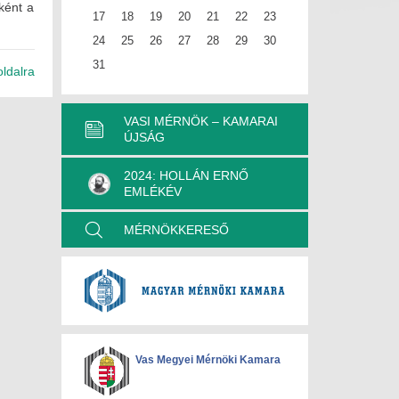
ként a
17
18
19
20
21
22
23
24
25
26
27
28
29
30
31
oldalra
VASI MÉRNÖK – KAMARAI
ÚJSÁG
2024: HOLLÁN ERNŐ
EMLÉKÉV
MÉRNÖKKERESŐ
Vas Megyei Mérnöki Kamara