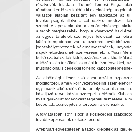
résztvevők feladata. Tóthné Temesi Kinga alel
témában kérdőívet küldött ki az elnökségi tagoknak
válaszok alapján készített egy táblázatot az új
tevékenységek, illetve a cél, eszköz, módszer, fele
szerint. A tapasztalatokat a januári elnökségi talál
a tagok megbeszélték, hogy a következő havi ért
az egyes területek személyes felelőseit. Ez febr
külön kompetense van a szakmai továbbképzés
jogszabálytervezetek véleményezésének, ugyaníg
napok előadásainak szervezésének, a "Vasi Mér
belső szabályzatok kidolgozásának és aktualizálá
a közép - és felsőfokú oktatási intézményekkel, az
multinacionális cégekkel történő kapcsolatépítésnek
Az elnökségi ülésen szó esett arról a szponzor
mobiltöltőről, amely környezetvédelmi szemléletfor
egy másik elképzelésről is, amely szerint a multi
közeljövő tervei között szerepel a Mérnök Klub e
nyári gyakorlat fogadókészségének felmérése, a 
kódos adatbázisépítés a tervezői referenciákra.
A folytatásban Tóth Tibor, a közlekedési szakcsopo
továbbképzésének előkészítéséről.
A februári egyeztetésen a tagok kijelölték az idei, 