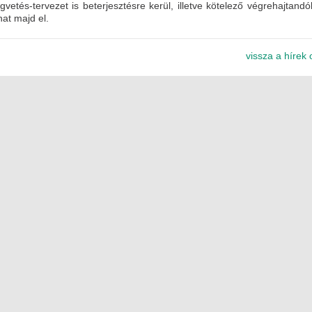
vetés-tervezet is beterjesztésre kerül, illetve kötelező végrehajtandó
at majd el.
vissza a hírek 