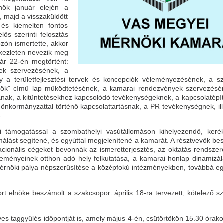
nök január elején a
, majd a visszaküldött
 és kiemelten fontos
lős szerinti felosztás
kozón ismertette, akkor
ekezleten nevezik meg
uár 22-én megtörtént:
ek szervezésének, a
y a területfejlesztési tervek és koncepciók véleményezésének, a s
nök" című lap működtetésének, a kamarai rendezvények szervezésé
sának, a kitüntetésekhez kapcsolódó tevékenységeknek, a kapcsolatépí
 önkormányzattal történő kapcsolattartásnak, a PR tevékenységnek, ill
.
i támogatással a szombathelyi vasútállomáson kihelyezendő, keré
málást segítené, és egyúttal megjelenítené a kamarát. A résztvevők bes
nacionális cégeket bevonnák az ismeretterjesztés, az oktatás rendszer
seményeinek otthon adó hely felkutatása, a kamarai honlap dinamizál
mérnöki pálya népszerűsítése a középfokú intézményekben, továbbá e
rt elnöke beszámolt a szakcsoport április 18-ra tervezett, kötelező s
éves taggyűlés időpontját is, amely május 4-én, csütörtökön 15.30 órako