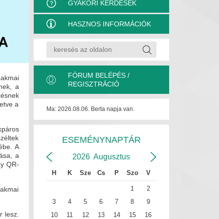
GYAKORI KÉRDÉSEK
HASZNOS INFORMÁCIÓK
FÓRUM BELÉPÉS /
zakmai
REGISZTRÁCIÓ
nek, a
tésnek
etve a
Ma: 2026.08.06. Berta napja van.
kpáros
zéltek
ESEMÉNYNAPTÁR
ébe. A
ása, a
2026
Augusztus
gy QR-
H
K
Sze
Cs
P
Szo
V
1
2
zakmai
3
4
5
6
7
8
9
r lesz.
10
11
12
13
14
15
16