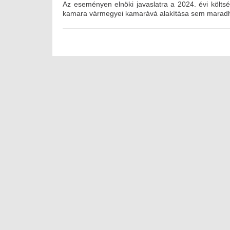
Az eseményen elnöki javaslatra a 2024. évi költség
kamara vármegyei kamarává alakítása sem maradh