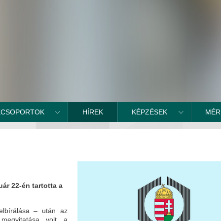
KCSOPORTOK
HÍREK
KÉPZÉSEK
MÉR
ár 22-én tartotta a
elbírálása – után az
 megvitatása volt a