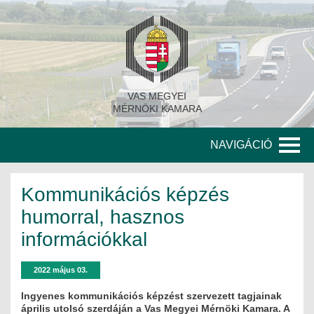
VAS MEGYEI
MÉRNÖKI KAMARA
NAVIGÁCIÓ
KAMARA
Kommunikációs képzés
A KAMARA TÖRTÉNETE
humorral, hasznos
információkkal
SZERVEZETI FELÉPÍTÉS
KITÜNTETETT MÉRNÖKÖK
2022 május 03.
Ingyenes kommunikációs képzést szervezett tagjainak
KORÁBBI TISZTSÉGVISELŐK
április utolsó szerdáján a Vas Megyei Mérnöki Kamara. A