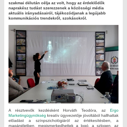
szakmai délután célja az volt, hogy az érdeklődők
MÉRNÖK ELŐDÖK
naprakész tudást szerezzenek a közösségi média
aktuális irányadásairól, tájékozódjanak a legújabb
kommunikációs trendekről, szokásokról.
MŰKÖDÉS
JOGOSULTSÁGOK
IGAZGATÁSI, SZOLGÁLTATÁSI DÍJAK
SZABÁLYZATOK
MŰKÖDÉSI DOKUMENTUMOK
KÖZÉRDEKŰ ADATOK
NYOMTATVÁNYOK
SZAKCSOPORTOK
A résztvevők kezdésként Horváth Teodóra, az
Ergo
Marketingügynökség
kreatív ügyvezetője jóvoltából hallhattak
ELEKTROTECHNIKAI
előadást a színpszichológiáról az értékesítésben, a
magánéletben, megismerkedhettek a logó, a szlogen, az