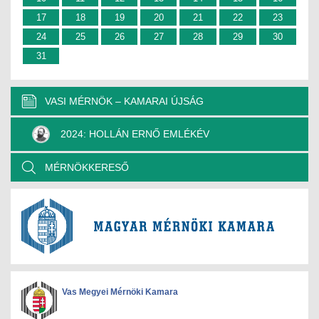
17
18
19
20
21
22
23
24
25
26
27
28
29
30
31
VASI MÉRNÖK – KAMARAI ÚJSÁG
2024: HOLLÁN ERNŐ EMLÉKÉV
MÉRNÖKKERESŐ
Vas Megyei Mérnöki Kamara