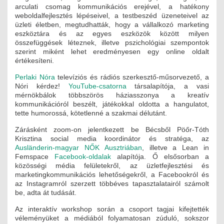
arculati csomag kommunikációs erejével, a hatékony
ÉPÜLETGÉPÉSZETI
weboldalfejlesztés lépéseivel, a testbeszéd üzeneteivel az
üzleti életben, megtudhatták, hogy a vállalkozó marketing
GEODÉZIAI ÉS GEOINFORMATIKAI
eszköztára és az egyes eszközök között milyen
összefüggések léteznek, illetve pszichológiai szempontok
szerint miként lehet eredményesen egy online oldalt
KÖRNYEZETVÉDELMI
értékesíteni.
KÖZLEKEDÉSI
Perlaki Nóra
televíziós és rádiós szerkesztő-műsorvezető, a
Nóri kérdez!
YouTube-csatorna
társalapítója, a vasi
mérnökbálok többszörös háziasszonya a kreatív
TARTÓSZERKEZETI
kommunikációról beszélt, játékokkal oldotta a hangulatot,
tette humorossá, kötetlenné a szakmai délutánt.
VÍZÉPÍTÉSI ÉS VÍZGAZDÁLKODÁSI
Zárásként zoom-on jelentkezett be Bécsből Pöőr-Tóth
Krisztina social media koordinátor és stratéga, az
HÍRKÖZLÉSI ÉS INFORMATIKAI
Ausländerin-magyar NŐK Ausztriában
, illetve a Lean in
Femspace
Facebook-oldalak
alapítója. Ő elsősorban a
HÍREK
közösségi média felületekről, az üzletfejlesztési és
marketingkommunikációs lehetőségekről, a Facebookról és
az Instagramról szerzett többéves tapasztalatairól számolt
KÉPZÉSEK
be, adta át tudását.
TOVÁBBKÉPZÉSI KÖTELEZETTSÉGEK
Az interaktív workshop során a csoport tagjai kifejtették
véleményüket a médiából folyamatosan zúduló, sokszor