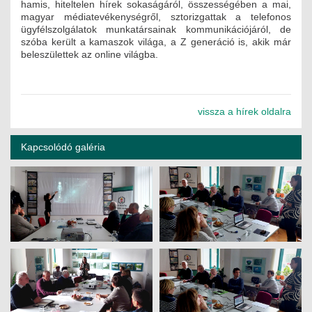
hamis, hiteltelen hírek sokaságáról, összességében a mai,
JOGI KÖTELEZETTSÉGEK
magyar médiatevékenységről, sztorizgattak a telefonos
ügyfélszolgálatok munkatársainak kommunikációjáról, de
SZAKMAI KÖTELEZETTSÉGEK
szóba került a kamaszok világa, a Z generáció is, akik már
beleszülettek az online világba.
MÉRNÖKI VÁLLALKOZÁSOK
MÉRNÖKI VÁLLALKOZÁSOK
vissza a hírek oldalra
SZEMÉLYES PORTFÓLIÓK
Kapcsolódó galéria
KAPCSOLAT