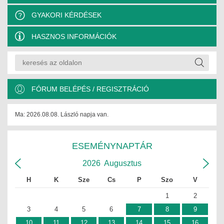
GYAKORI KÉRDÉSEK
HASZNOS INFORMÁCIÓK
FÓRUM BELÉPÉS / REGISZTRÁCIÓ
Ma: 2026.08.08. László napja van.
ESEMÉNYNAPTÁR
2026
Augusztus
H
K
Sze
Cs
P
Szo
V
1
2
3
4
5
6
7
8
9
10
11
12
13
14
15
16