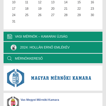
10
11
12
13
14
15
16
17
18
19
20
21
22
23
24
25
26
27
28
29
30
31
VASI MÉRNÖK – KAMARAI ÚJSÁG
2024: HOLLÁN ERNŐ EMLÉKÉV
MÉRNÖKKERESŐ
Vas Megyei Mérnöki Kamara