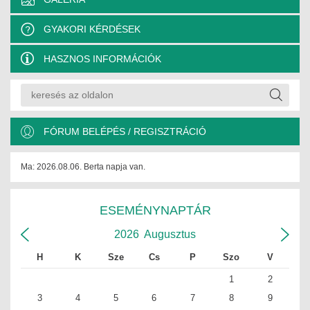
JOGI KÖTELEZETTSÉGEK
GYAKORI KÉRDÉSEK
SZAKMAI KÖTELEZETTSÉGEK
HASZNOS INFORMÁCIÓK
MÉRNÖKI VÁLLALKOZÁSOK
MÉRNÖKI VÁLLALKOZÁSOK
SZEMÉLYES PORTFÓLIÓK
FÓRUM BELÉPÉS / REGISZTRÁCIÓ
KAPCSOLAT
Ma: 2026.08.06. Berta napja van.
ESEMÉNYNAPTÁR
2026
Augusztus
H
K
Sze
Cs
P
Szo
V
1
2
3
4
5
6
7
8
9