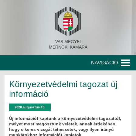
VAS MEGYEI
MÉRNÖKI KAMARA
NAVIGÁCIÓ
KAMARA
Környezetvédelmi tagozat új
A KAMARA TÖRTÉNETE
információ
SZERVEZETI FELÉPÍTÉS
2020 augusztus 13.
KITÜNTETETT MÉRNÖKÖK
Új információt kaptunk a környezetvédelmi tagozattól,
melyet most megosztunk veletek, annak érdekében,
hogy sikeres vizsgát tehessetek, vagy ilyen irányú
KORÁBBI TISZTSÉGVISELŐK
munkátokhoz információt kapjatok.