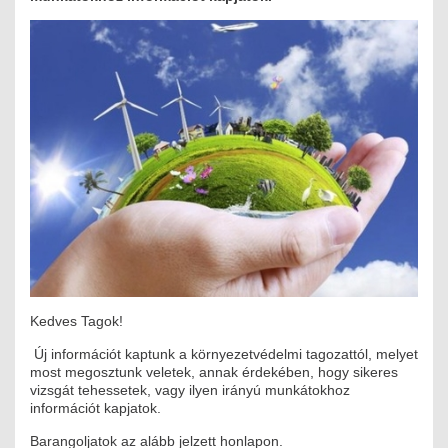
MÉRNÖK ELŐDÖK
MŰKÖDÉS
JOGOSULTSÁGOK
IGAZGATÁSI, SZOLGÁLTATÁSI DÍJAK
SZABÁLYZATOK
MŰKÖDÉSI DOKUMENTUMOK
KÖZÉRDEKŰ ADATOK
Kedves Tagok!
NYOMTATVÁNYOK
Új információt kaptunk a környezetvédelmi tagozattól, melyet
most megosztunk veletek, annak érdekében, hogy sikeres
SZAKCSOPORTOK
vizsgát tehessetek, vagy ilyen irányú munkátokhoz
információt kapjatok.
ELEKTROTECHNIKAI
Barangoljatok az alább jelzett honlapon.