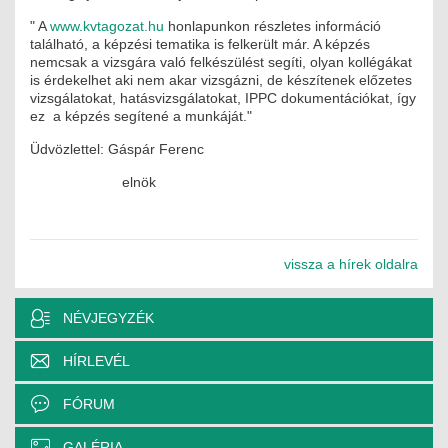
ÉPÜLETGÉPÉSZETI
" A
www.kvtagozat.hu
honlapunkon részletes információ
található, a képzési tematika is felkerült már. A képzés
nemcsak a vizsgára való felkészülést segíti, olyan kollégákat
GEODÉZIAI ÉS GEOINFORMATIKAI
is érdekelhet aki nem akar vizsgázni, de készítenek előzetes
vizsgálatokat, hatásvizsgálatokat, IPPC dokumentációkat, így
KÖRNYEZETVÉDELMI
ez a képzés segítené a munkáját."
Üdvözlettel: Gáspár Ferenc
KÖZLEKEDÉSI
elnök
TARTÓSZERKEZETI
VÍZÉPÍTÉSI ÉS VÍZGAZDÁLKODÁSI
vissza a hírek oldalra
HÍRKÖZLÉSI ÉS INFORMATIKAI
NÉVJEGYZÉK
HÍREK
HÍRLEVÉL
KÉPZÉSEK
FÓRUM
TOVÁBBKÉPZÉSI KÖTELEZETTSÉGEK
GALÉRIA