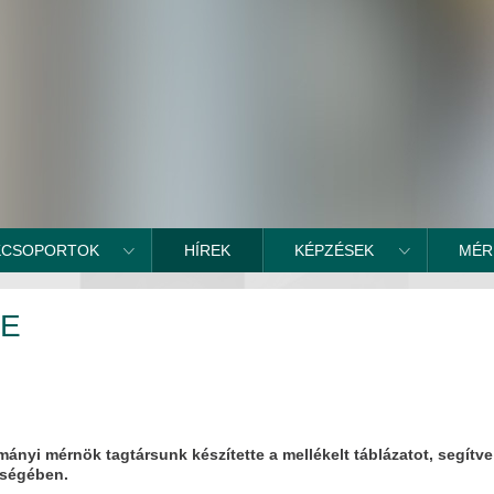
KCSOPORTOK
HÍREK
KÉPZÉSEK
MÉR
SE
nyi mérnök tagtársunk készítette a mellékelt táblázatot, segítve
tségében.