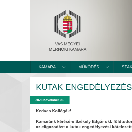
VAS MEGYEI
MÉRNÖKI KAMARA
KAMARA
MŰKÖDÉS
SZA
KUTAK ENGEDÉLYEZÉ
2023 november 06.
Kedves Kollégák!
Kamaránk kérésére Székely Edgár okl. földtudomá
az eligazodást a kutak engedélyezési kötelezet