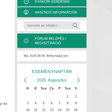
GYAKORI KÉRDÉSEK
HASZNOS INFORMÁCIÓK
FÓRUM BELÉPÉS /
REGISZTRÁCIÓ
Ma: 2026.08.06. Berta napja van.
ESEMÉNYNAPTÁR
2026
Augusztus
H
K
Sze
Cs
P
Szo
V
1
2
3
4
5
6
7
8
9
yi és
10
11
12
13
14
15
16