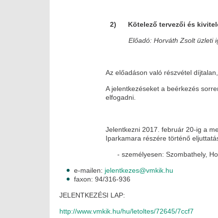
2) Kötelező tervezői és kivitel
Előadó: Horváth Zsolt üzleti
Az előadáson való részvétel díjtalan,
A jelentkezéseket a beérkezés sorr
elfogadni.
Jelentkezni 2017. február 20-ig a me
Iparkamara részére történő eljuttatás
- személyesen: Szombathely, Ho
e-mailen:
jelentkezes@vmkik.hu
faxon: 94/316-936
JELENTKEZÉSI LAP:
http://www.vmkik.hu/hu/letoltes/72645/7ccf7