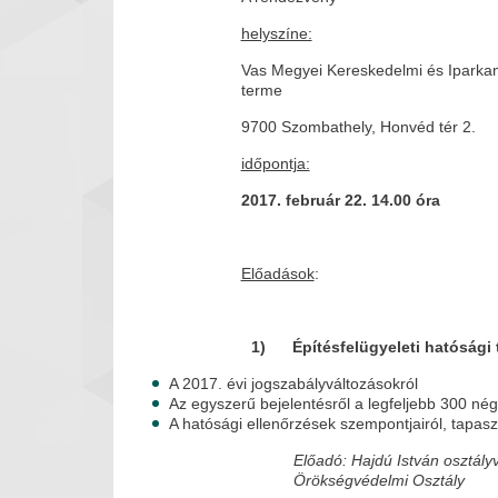
helyszíne:
Vas Megyei Kereskedelmi és Iparka
terme
9700 Szombathely, Honvéd tér 2.
időpontja:
2017. február 22. 14.00 óra
Előadások
:
1) Építésfelügyeleti hatósági 
A 2017. évi jogszabályváltozásokról
Az egyszerű bejelentésről a legfeljebb 300 né
A hatósági ellenőrzések szempontjairól, tapaszt
Előadó: Hajdú István osztály
Örökségvédelmi Osztály