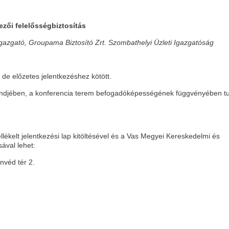
ezői felelősségbiztosítás
 igazgató, Groupama Biztosító Zrt. Szombathelyi Üzleti Igazgatóság
 de előzetes jelentkezéshez kötött.
endjében, a konferencia terem befogadóképességének függvényében t
llékelt jelentkezési lap kitöltésével és a Vas Megyei Kereskedelmi és
ával lehet:
nvéd tér 2.