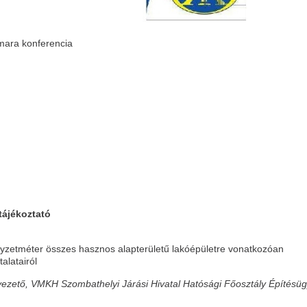
mara konferencia
tájékoztató
gyzetméter összes hasznos alapterületű lakóépületre vonatkozóan
alatairól
vezető, VMKH Szombathelyi Járási Hivatal Hatósági Főosztály Építésüg