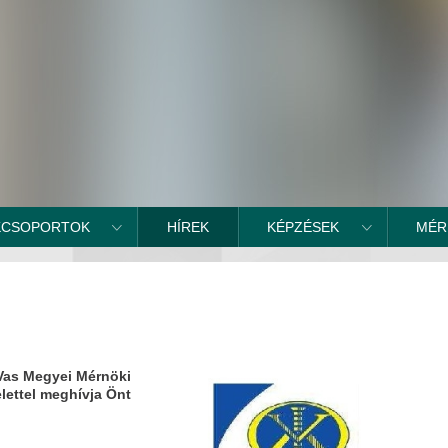
KCSOPORTOK
HÍREK
KÉPZÉSEK
MÉR
 Vas Megyei Mérnöki
elettel meghívja Önt