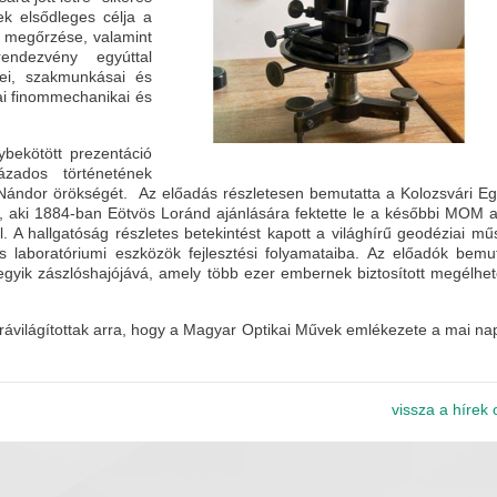
ek elsődleges célja a
k megőrzése, valamint
endezvény egyúttal
kei, szakmunkásai és
zai finommechanikai és
ybekötött prezentáció
zados történetének
 Nándor örökségét. Az előadás részletesen bemutatta a Kolozsvári E
ki 1884-ban Eötvös Loránd ajánlására fektette le a későbbi MOM al
 A hallgatóság részletes betekintést kapott a világhírű geodéziai mű
 és laboratóriumi eszközök fejlesztési folyamataiba. Az előadók bemut
gyik zászlóshajójává, amely több ezer embernek biztosított megélhet
ávilágítottak arra, hogy a Magyar Optikai Művek emlékezete a mai nap
vissza a hírek 