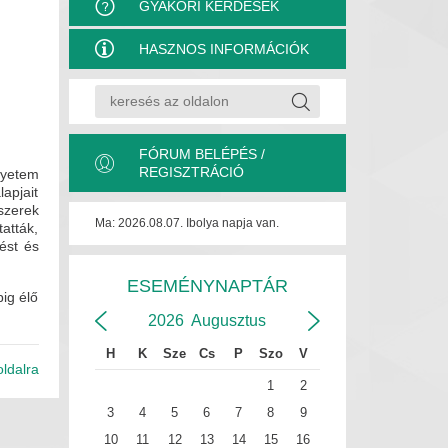
GYAKORI KÉRDÉSEK
HASZNOS INFORMÁCIÓK
FÓRUM BELÉPÉS /
REGISZTRÁCIÓ
gyetem
apjait
szerek
Ma: 2026.08.07. Ibolya napja van.
atták,
ést és
ESEMÉNYNAPTÁR
ig élő
2026
Augusztus
H
K
Sze
Cs
P
Szo
V
oldalra
1
2
3
4
5
6
7
8
9
10
11
12
13
14
15
16