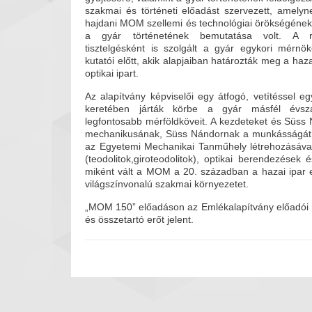
szakmai és történeti előadást szervezett, amelyn
hajdani MOM szellemi és technológiai örökségéne
a gyár történetének bemutatása volt. A r
tisztelgésként is szolgált a gyár egykori mérnö
kutatói előtt, akik alapjaiban határozták meg a ha
optikai ipart.
Az alapítvány képviselői egy átfogó, vetítéssel eg
keretében járták körbe a gyár másfél évszá
legfontosabb mérföldköveit. A kezdeteket és Süss
mechanikusának, Süss Nándornak a munkásságát, a
az Egyetemi Mechanikai Tanműhely létrehozásával.
(teodolitok,giroteodolitok), optikai berendezések
miként vált a MOM a 20. században a hazai ipar e
világszínvonalú szakmai környezetet.
„MOM 150” előadáson az Emlékalapítvány előadói r
és összetartó erőt jelent.