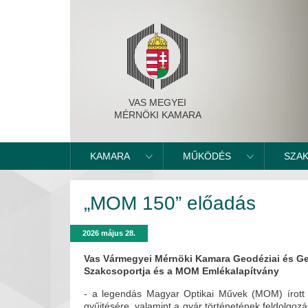
VAS MEGYEI
MÉRNÖKI KAMARA
KAMARA
MŰKÖDÉS
SZA
„MOM 150” előadás
2026 május 28.
Vas Vármegyei Mérnöki Kamara Geodéziai és Ge
Szakcsoportja és a MOM Emlékalapítvány
- a legendás Magyar Optikai Művek (MOM) írott 
gyűjtésére, valamint a gyár történetének feldolgozás