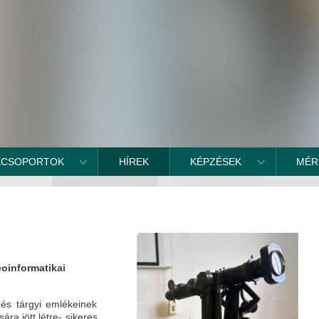
KCSOPORTOK
HÍREK
KÉPZÉSEK
MÉR
oinformatikai
és tárgyi emlékeinek
ára jött létre- sikeres