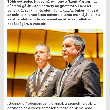
Több évtizedes hagyomány, hogy a Szent Márton-napi
díjátadó gálán Szombathely meghatározó emberei
MÉRNÖK ELŐDÖK
vehetik át szakmai és életműdíjaikat. Az önkormányzat
az idén is kitüntetéssel ismerte el azok munkáját, akik a
MŰKÖDÉS
saját területükön hosszú éveken át sokat tettek a
közösségért, a városért.
JOGOSULTSÁGOK
IGAZGATÁSI, SZOLGÁLTATÁSI DÍJAK
SZABÁLYZATOK
MŰKÖDÉSI DOKUMENTUMOK
KÖZÉRDEKŰ ADATOK
NYOMTATVÁNYOK
SZAKCSOPORTOK
„Brenner-díj” adományozható annak a személynek, aki a
ELEKTROTECHNIKAI
gazdaság és a városüzemeltetés területén kiemelkedő