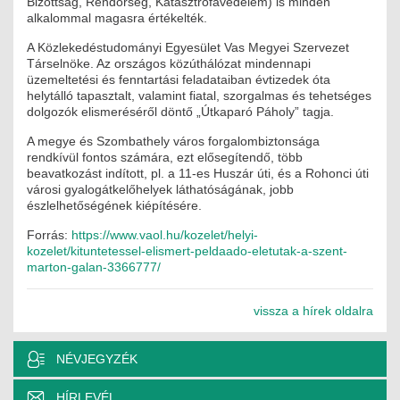
Bizottság, Rendőrség, Katasztrófavédelem) is minden
JOGI KÖTELEZETTSÉGEK
alkalommal magasra értékelték.
A Közlekedéstudományi Egyesület Vas Megyei Szervezet
SZAKMAI KÖTELEZETTSÉGEK
Társelnöke. Az országos közúthálózat mindennapi
üzemeltetési és fenntartási feladataiban évtizedek óta
MÉRNÖKI VÁLLALKOZÁSOK
helytálló tapasztalt, valamint fiatal, szorgalmas és tehetséges
dolgozók elismeréséről döntő „Útkaparó Páholy” tagja.
MÉRNÖKI VÁLLALKOZÁSOK
A megye és Szombathely város forgalombiztonsága
rendkívül fontos számára, ezt elősegítendő, több
SZEMÉLYES PORTFÓLIÓK
beavatkozást indított, pl. a 11-es Huszár úti, és a Rohonci úti
városi gyalogátkelőhelyek láthatóságának, jobb
észlelhetőségének kiépítésére.
KAPCSOLAT
Forrás:
https://www.vaol.hu/kozelet/helyi-
kozelet/kituntetessel-elismert-peldaado-eletutak-a-szent-
marton-galan-3366777/
vissza a hírek oldalra
NÉVJEGYZÉK
HÍRLEVÉL