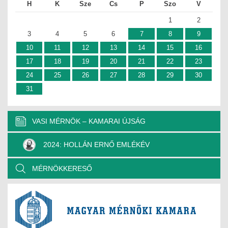
H
K
Sze
Cs
P
Szo
V
1
2
3
4
5
6
7
8
9
10
11
12
13
14
15
16
17
18
19
20
21
22
23
24
25
26
27
28
29
30
31
VASI MÉRNÖK – KAMARAI ÚJSÁG
2024: HOLLÁN ERNŐ EMLÉKÉV
MÉRNÖKKERESŐ