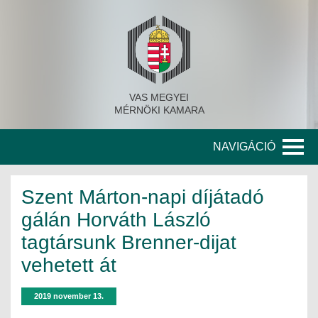
VAS MEGYEI
MÉRNÖKI KAMARA
NAVIGÁCIÓ
KAMARA
Szent Márton-napi díjátadó
A KAMARA TÖRTÉNETE
gálán Horváth László
tagtársunk Brenner-dijat
SZERVEZETI FELÉPÍTÉS
vehetett át
KITÜNTETETT MÉRNÖKÖK
2019 november 13.
KORÁBBI TISZTSÉGVISELŐK