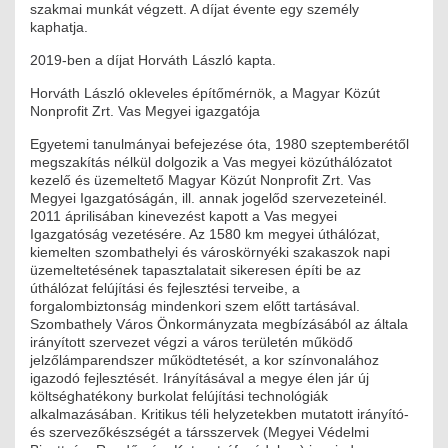
szakmai munkát végzett. A díjat évente egy személy
ÉPÜLETGÉPÉSZETI
kaphatja.
2019-ben a díjat Horváth László kapta.
GEODÉZIAI ÉS GEOINFORMATIKAI
Horváth László okleveles építőmérnök, a Magyar Közút
KÖRNYEZETVÉDELMI
Nonprofit Zrt. Vas Megyei igazgatója
Egyetemi tanulmányai befejezése óta, 1980 szeptemberétől
KÖZLEKEDÉSI
megszakítás nélkül dolgozik a Vas megyei közúthálózatot
kezelő és üzemeltető Magyar Közút Nonprofit Zrt. Vas
TARTÓSZERKEZETI
Megyei Igazgatóságán, ill. annak jogelőd szervezeteinél.
2011 áprilisában kinevezést kapott a Vas megyei
Igazgatóság vezetésére. Az 1580 km megyei úthálózat,
VÍZÉPÍTÉSI ÉS VÍZGAZDÁLKODÁSI
kiemelten szombathelyi és városkörnyéki szakaszok napi
üzemeltetésének tapasztalatait sikeresen építi be az
HÍRKÖZLÉSI ÉS INFORMATIKAI
úthálózat felújítási és fejlesztési terveibe, a
forgalombiztonság mindenkori szem előtt tartásával.
Szombathely Város Önkormányzata megbízásából az általa
HÍREK
irányított szervezet végzi a város területén működő
jelzőlámparendszer működtetését, a kor színvonalához
KÉPZÉSEK
igazodó fejlesztését. Irányításával a megye élen jár új
költséghatékony burkolat felújítási technológiák
alkalmazásában. Kritikus téli helyzetekben mutatott irányító-
TOVÁBBKÉPZÉSI KÖTELEZETTSÉGEK
és szervezőkészségét a társszervek (Megyei Védelmi