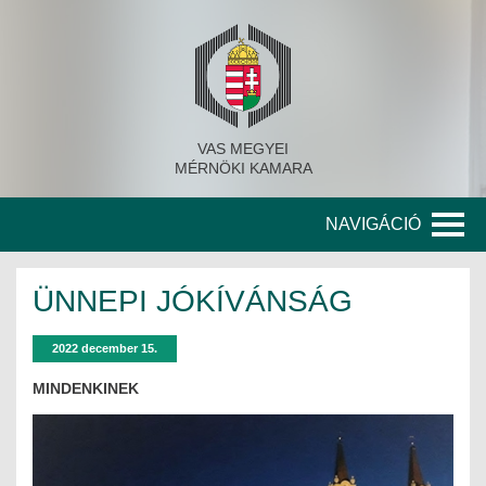
VAS MEGYEI
MÉRNÖKI KAMARA
NAVIGÁCIÓ
KAMARA
ÜNNEPI JÓKÍVÁNSÁG
A KAMARA TÖRTÉNETE
2022 december 15.
SZERVEZETI FELÉPÍTÉS
MINDENKINEK
KITÜNTETETT MÉRNÖKÖK
KORÁBBI TISZTSÉGVISELŐK