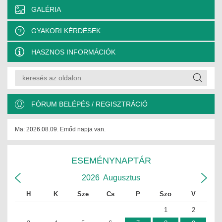
GALÉRIA
ÉPÜLETGÉPÉSZETI
GYAKORI KÉRDÉSEK
GEODÉZIAI ÉS GEOINFORMATIKAI
HASZNOS INFORMÁCIÓK
KÖRNYEZETVÉDELMI
KÖZLEKEDÉSI
TARTÓSZERKEZETI
FÓRUM BELÉPÉS / REGISZTRÁCIÓ
VÍZÉPÍTÉSI ÉS VÍZGAZDÁLKODÁSI
Ma: 2026.08.09. Emőd napja van.
HÍRKÖZLÉSI ÉS INFORMATIKAI
ESEMÉNYNAPTÁR
HÍREK
2026
Augusztus
KÉPZÉSEK
H
K
Sze
Cs
P
Szo
V
TOVÁBBKÉPZÉSI KÖTELEZETTSÉGEK
1
2