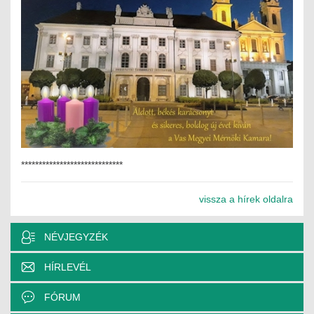
MÉRNÖK ELŐDÖK
MŰKÖDÉS
JOGOSULTSÁGOK
IGAZGATÁSI, SZOLGÁLTATÁSI DÍJAK
SZABÁLYZATOK
*****************************
MŰKÖDÉSI DOKUMENTUMOK
vissza a hírek oldalra
KÖZÉRDEKŰ ADATOK
NYOMTATVÁNYOK
NÉVJEGYZÉK
SZAKCSOPORTOK
HÍRLEVÉL
ELEKTROTECHNIKAI
FÓRUM