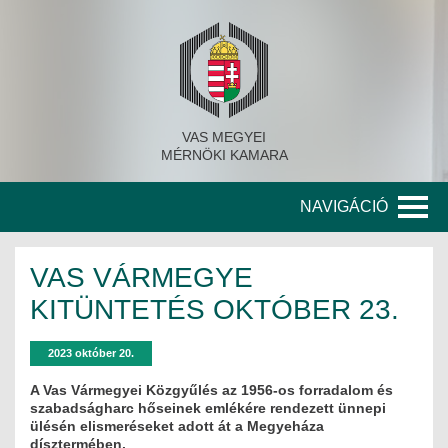
VAS MEGYEI
MÉRNÖKI KAMARA
NAVIGÁCIÓ
KAMARA
VAS VÁRMEGYE
A KAMARA TÖRTÉNETE
KITÜNTETÉS OKTÓBER 23.
SZERVEZETI FELÉPÍTÉS
2023 október 20.
KITÜNTETETT MÉRNÖKÖK
A Vas Vármegyei Közgyűlés az 1956-os forradalom és
szabadságharc hőseinek emlékére rendezett ünnepi
ülésén elismeréseket adott át a Megyeháza
KORÁBBI TISZTSÉGVISELŐK
dísztermében.