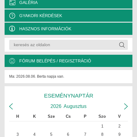
GALÉRIA
JOGI KÖTELEZETTSÉGEK
GYAKORI KÉRDÉSEK
SZAKMAI KÖTELEZETTSÉGEK
HASZNOS INFORMÁCIÓK
MÉRNÖKI VÁLLALKOZÁSOK
MÉRNÖKI VÁLLALKOZÁSOK
SZEMÉLYES PORTFÓLIÓK
FÓRUM BELÉPÉS / REGISZTRÁCIÓ
KAPCSOLAT
Ma: 2026.08.06. Berta napja van.
ESEMÉNYNAPTÁR
2026
Augusztus
H
K
Sze
Cs
P
Szo
V
1
2
3
4
5
6
7
8
9