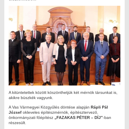
MÉRNÖK ELŐDÖK
MŰKÖDÉS
JOGOSULTSÁGOK
IGAZGATÁSI, SZOLGÁLTATÁSI DÍJAK
SZABÁLYZATOK
MŰKÖDÉSI DOKUMENTUMOK
KÖZÉRDEKŰ ADATOK
A kitüntetettek között köszönthetjük két mérnök társunkat is,
NYOMTATVÁNYOK
akikre büszkék vagyunk.
A Vas Vármegyei Közgyűlés döntése alapján
Rápli Pál
SZAKCSOPORTOK
József
okleveles építészmérnök, építésztervező,
önkormányzati főépítész
„FAZAKAS PÉTER – DÍJ”
-ban
ELEKTROTECHNIKAI
részesült.