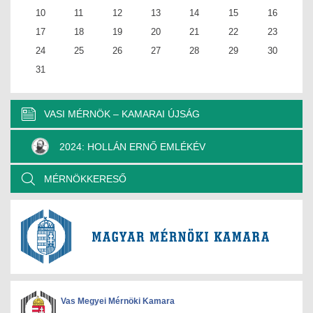
10
11
12
13
14
15
16
17
18
19
20
21
22
23
24
25
26
27
28
29
30
31
VASI MÉRNÖK – KAMARAI ÚJSÁG
2024: HOLLÁN ERNŐ EMLÉKÉV
MÉRNÖKKERESŐ
Vas Megyei Mérnöki Kamara