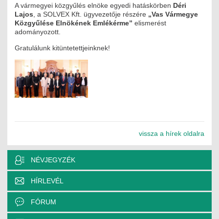
A vármegyei közgyűlés elnöke egyedi hatáskörben
Déri
ÉPÜLETGÉPÉSZETI
Lajos
, a SOLVEX Kft. ügyvezetője részére
„Vas Vármegye
Közgyűlése Elnökének Emlékérme”
elismerést
GEODÉZIAI ÉS GEOINFORMATIKAI
adományozott.
Gratulálunk kitüntetettjeinknek!
KÖRNYEZETVÉDELMI
KÖZLEKEDÉSI
TARTÓSZERKEZETI
VÍZÉPÍTÉSI ÉS VÍZGAZDÁLKODÁSI
vissza a hírek oldalra
HÍRKÖZLÉSI ÉS INFORMATIKAI
HÍREK
NÉVJEGYZÉK
KÉPZÉSEK
HÍRLEVÉL
FÓRUM
TOVÁBBKÉPZÉSI KÖTELEZETTSÉGEK