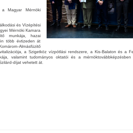
k a Magyar Mérnöki
lkodási és Vízépítési
megyei Mérnöki Kamara
pítő munkája, hazai
tén több évtizeden át
Komárom-Almásfüzitő
italizációja, a Szigetköz vízpótlási rendszere, a Kis-Balaton és a Fe
kája, valamint tudományos oktatói és a mérnöktovábbképzésben v
ilárd-díjat vehetett át.