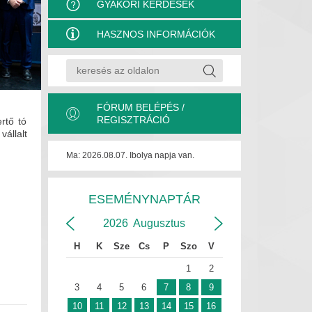
GYAKORI KÉRDÉSEK
HASZNOS INFORMÁCIÓK
FÓRUM BELÉPÉS /
REGISZTRÁCIÓ
rtő tó
állalt
Ma: 2026.08.07. Ibolya napja van.
ESEMÉNYNAPTÁR
2026
Augusztus
H
K
Sze
Cs
P
Szo
V
1
2
3
4
5
6
7
8
9
10
11
12
13
14
15
16