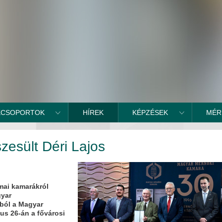
KCSOPORTOK
HÍREK
KÉPZÉSEK
MÉR
szesült Déri Lajos
mai kamarákról
gyar
ából a Magyar
us 26-án a fővárosi