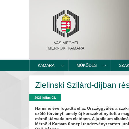
VAS MEGYEI
MÉRNÖKI KAMARA
KAMARA
MŰKÖDÉS
SZA
Zielinski Szilárd-díjban ré
2026 július 08.
Harminc éve fogadta el az Országgyűlés a szak
szóló törvényt, amely új korszakot nyitott a ma
mérnöktársadalom életében. A jubileum alkalm
Mérnöki Kamara ünnepi rendezvényt tartott júni