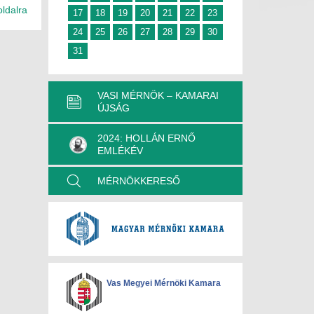
oldalra
17
18
19
20
21
22
23
24
25
26
27
28
29
30
31
VASI MÉRNÖK – KAMARAI
ÚJSÁG
2024: HOLLÁN ERNŐ
EMLÉKÉV
MÉRNÖKKERESŐ
Vas Megyei Mérnöki Kamara