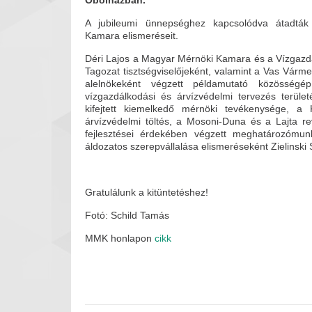
Öbölházban.
A jubileumi ünnepséghez kapcsolódva átadtá
Kamara elismeréseit.
Déri Lajos a Magyar Mérnöki Kamara és a Vízgazdá
Tagozat tisztségviselőjeként, valamint a Vas Vár
alelnökeként végzett példamutató közösségé
vízgazdálkodási és árvízvédelmi tervezés terüle
kifejtett kiemelkedő mérnöki tevékenysége, a 
árvízvédelmi töltés, a Mosoni-Duna és a Lajta rev
fejlesztései érdekében végzett meghatározómun
áldozatos szerepvállalása elismeréseként Zielinski Sz
Gratulálunk a kitüntetéshez!
Fotó: Schild Tamás
MMK honlapon
cikk