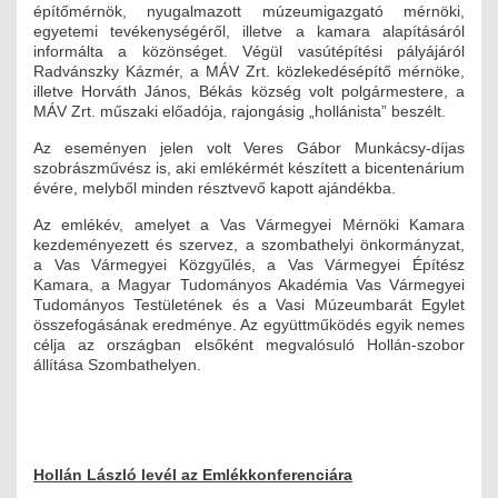
építőmérnök, nyugalmazott múzeumigazgató mérnöki,
JOGI KÖTELEZETTSÉGEK
egyetemi tevékenységéről, illetve a kamara alapításáról
informálta a közönséget. Végül vasútépítési pályájáról
SZAKMAI KÖTELEZETTSÉGEK
Radvánszky Kázmér, a MÁV Zrt. közlekedésépítő mérnöke,
illetve Horváth János, Békás község volt polgármestere, a
MÉRNÖKI VÁLLALKOZÁSOK
MÁV Zrt. műszaki előadója, rajongásig „hollánista” beszélt.
Az eseményen jelen volt Veres Gábor Munkácsy-díjas
MÉRNÖKI VÁLLALKOZÁSOK
szobrászművész is, aki emlékérmét készített a bicentenárium
évére, melyből minden résztvevő kapott ajándékba.
SZEMÉLYES PORTFÓLIÓK
Az emlékév, amelyet a Vas Vármegyei Mérnöki Kamara
kezdeményezett és szervez, a szombathelyi önkormányzat,
KAPCSOLAT
a Vas Vármegyei Közgyűlés, a Vas Vármegyei Építész
Kamara, a Magyar Tudományos Akadémia Vas Vármegyei
Tudományos Testületének és a Vasi Múzeumbarát Egylet
összefogásának eredménye. Az együttműködés egyik nemes
célja az országban elsőként megvalósuló Hollán-szobor
állítása Szombathelyen.
Hollán László levél az Emlékkonferenciára