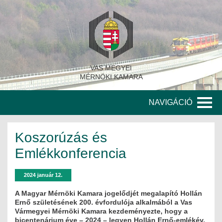
VAS MEGYEI
MÉRNÖKI KAMARA
NAVIGÁCIÓ
KAMARA
Koszorúzás és
A KAMARA TÖRTÉNETE
Emlékkonferencia
SZERVEZETI FELÉPÍTÉS
2024 január 12.
KITÜNTETETT MÉRNÖKÖK
A Magyar Mérnöki Kamara jogelődjét megalapító Hollán
Ernő születésének 200. évfordulója alkalmából a Vas
Vármegyei Mérnöki Kamara kezdeményezte, hogy a
KORÁBBI TISZTSÉGVISELŐK
bicentenárium éve – 2024 – legyen Hollán Ernő-emlékév.