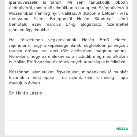
iparművészetin is tanult. Mi sem tanúskodik jobban
életművéről, mint a közelmúltban a budapesti Szépművészeti
Múzeumban nemrég nyílt kiállítás. A „Kapuk a Létben - A fa
motívuma Pieter Bruegheltől Hollán Sándorig” című
bemutató ezév március 17-ig látogatható. Szeretettel
ajánlom figyelmükbe.
Ha részletesen végigtekintünk Hollán Ernő életén,
rájöhetünk, hogy a képességeinknek megfelelően jól végzett
munka erénye az, amit tőle elsősorban megtanulhatunk.
Remélem, hogy az emlékév során adódik még más alkalom
is Hollán Ernő gazdag életének egyéb tanulságait is felidézni.
Köszönöm jelenlétüket, figyelmüket, mindenkinek jó munkát
kívánok a most éppen - és rajtunk kívül is mindig - újra
megújuló évben.
Dr. Hollán László
vissza