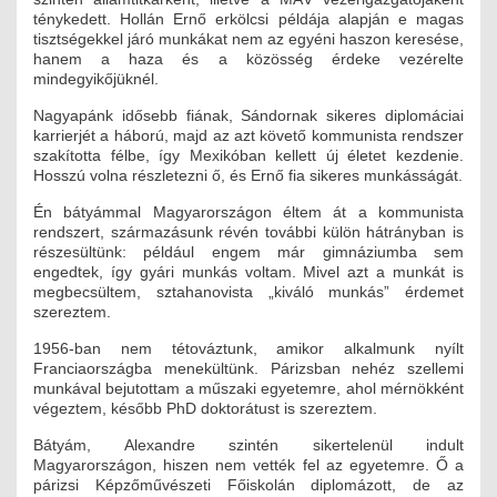
ténykedett. Hollán Ernő erkölcsi példája alapján e magas
tisztségekkel járó munkákat nem az egyéni haszon keresése,
hanem a haza és a közösség érdeke vezérelte
mindegyikőjüknél.
Nagyapánk idősebb fiának, Sándornak sikeres diplomáciai
karrierjét a háború, majd az azt követő kommunista rendszer
szakította félbe, így Mexikóban kellett új életet kezdenie.
Hosszú volna részletezni ő, és Ernő fia sikeres munkásságát.
Én bátyámmal Magyarországon éltem át a kommunista
rendszert, származásunk révén további külön hátrányban is
részesültünk: például engem már gimnáziumba sem
engedtek, így gyári munkás voltam. Mivel azt a munkát is
megbecsültem, sztahanovista „kiváló munkás” érdemet
szereztem.
1956-ban nem tétováztunk, amikor alkalmunk nyílt
Franciaországba menekültünk. Párizsban nehéz szellemi
munkával bejutottam a műszaki egyetemre, ahol mérnökként
végeztem, később PhD doktorátust is szereztem.
Bátyám, Alexandre szintén sikertelenül indult
Magyarországon, hiszen nem vették fel az egyetemre. Ő a
párizsi Képzőművészeti Főiskolán diplomázott, de az