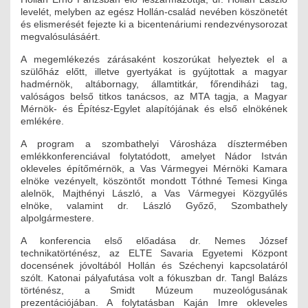
levelét, melyben az egész Hollán-család nevében köszönetét
ÉPÜLETGÉPÉSZETI
és elismerését fejezte ki a bicentenáriumi rendezvénysorozat
megvalósulásáért.
GEODÉZIAI ÉS GEOINFORMATIKAI
A megemlékezés zárásaként koszorúkat helyeztek el a
szülőház előtt, illetve gyertyákat is gyújtottak a magyar
KÖRNYEZETVÉDELMI
hadmérnök, altábornagy, államtitkár, főrendiházi tag,
valóságos belső titkos tanácsos, az MTA tagja, a Magyar
KÖZLEKEDÉSI
Mérnök- és Építész-Egylet alapítójának és első elnökének
emlékére.
TARTÓSZERKEZETI
A program a szombathelyi Városháza dísztermében
emlékkonferenciával folytatódott, amelyet Nádor István
VÍZÉPÍTÉSI ÉS VÍZGAZDÁLKODÁSI
okleveles építőmérnök, a Vas Vármegyei Mérnöki Kamara
elnöke vezényelt, köszöntőt mondott Tóthné Temesi Kinga
alelnök, Majthényi László, a Vas Vármegyei Közgyűlés
HÍRKÖZLÉSI ÉS INFORMATIKAI
elnöke, valamint dr. László Győző, Szombathely
alpolgármestere.
HÍREK
A konferencia első előadása dr. Nemes József
technikatörténész, az ELTE Savaria Egyetemi Központ
KÉPZÉSEK
docensének jóvoltából Hollán és Széchenyi kapcsolatáról
szólt. Katonai pályafutása volt a fókuszban dr. Tangl Balázs
TOVÁBBKÉPZÉSI KÖTELEZETTSÉGEK
történész, a Smidt Múzeum muzeológusának
prezentációjában. A folytatásban Kaján Imre okleveles