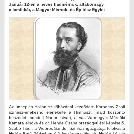
Január 12-én a neves hadmérnök, altábornagy,
MÉRNÖK ELŐDÖK
államtitkár, a Magyar Mérnök- és Építész Egylet
MŰKÖDÉS
JOGOSULTSÁGOK
IGAZGATÁSI, SZOLGÁLTATÁSI DÍJAK
SZABÁLYZATOK
MŰKÖDÉSI DOKUMENTUMOK
KÖZÉRDEKŰ ADATOK
NYOMTATVÁNYOK
Az ünneplés Hollán szülőházánál kezdődött: Korponay Zsófi
színész-énekesnő elénekelte a Himnuszt, majd köszöntő
SZAKCSOPORTOK
beszédet mondott Nádor István, a Vas Vármegyei Mérnöki
Kamara elnöke és dr. Hende Csaba országgyűlési képviselő.
ELEKTROTECHNIKAI
Szabó Tibor, a Weöres Sándor Színház igazgatója felolvasta
Hollán Ernő Párizsban élő leszármazottja, dr. Hollán László