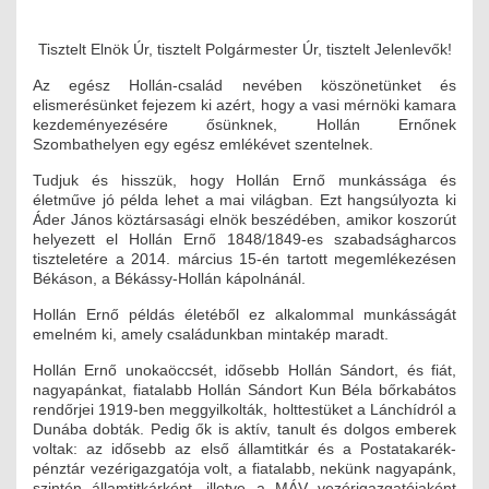
Tisztelt Elnök Úr, tisztelt Polgármester Úr, tisztelt Jelenlevők!
Az egész Hollán-család nevében köszönetünket és
elismerésünket fejezem ki azért, hogy a vasi mérnöki kamara
kezdeményezésére ősünknek, Hollán Ernőnek
Szombathelyen egy egész emlékévet szentelnek.
Tudjuk és hisszük, hogy Hollán Ernő munkássága és
életműve jó példa lehet a mai világban. Ezt hangsúlyozta ki
Áder János köztársasági elnök beszédében, amikor koszorút
helyezett el Hollán Ernő 1848/1849-es szabadságharcos
tiszteletére a 2014. március 15-én tartott megemlékezésen
Békáson, a Békássy-Hollán kápolnánál.
Hollán Ernő példás életéből ez alkalommal munkásságát
emelném ki, amely családunkban mintakép maradt.
Hollán Ernő unokaöccsét, idősebb Hollán Sándort, és fiát,
nagyapánkat, fiatalabb Hollán Sándort Kun Béla bőrkabátos
rendőrjei 1919-ben meggyilkolták, holttestüket a Lánchídról a
Dunába dobták. Pedig ők is aktív, tanult és dolgos emberek
voltak: az idősebb az első államtitkár és a Postatakarék-
pénztár vezérigazgatója volt, a fiatalabb, nekünk nagyapánk,
szintén államtitkárként, illetve a MÁV vezérigazgatójaként