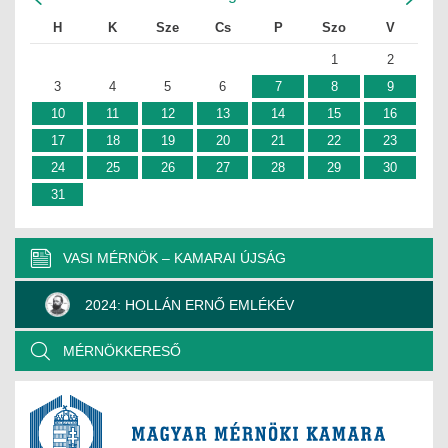
H
K
Sze
Cs
P
Szo
V
1
2
3
4
5
6
7
8
9
10
11
12
13
14
15
16
17
18
19
20
21
22
23
24
25
26
27
28
29
30
31
VASI MÉRNÖK – KAMARAI ÚJSÁG
2024: HOLLÁN ERNŐ EMLÉKÉV
MÉRNÖKKERESŐ