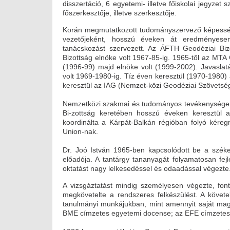
disszertáció, 6 egyetemi- illetve főiskolai jegyze
főszerkesztője, illetve szerkesztője.
Korán megmutatkozott tudományszervező képesség
vezetőjeként, hosszú éveken át eredményesen
tanácskozást szervezett. Az ÁFTH Geodéziai B
Bizottság elnöke volt 1967-85-ig. 1965-től az MTA
(1996-99) majd elnöke volt (1999-2002). Javaslat
volt 1969-1980-ig. Tíz éven keresztül (1970-1980) a
keresztül az IAG (Nemzet-közi Geodéziai Szövetség
Nemzetközi szakmai és tudományos tevékenysége is
Bi-zottság keretében hosszú éveken keresztül a 
koordinálta a Kárpát-Balkán régióban folyó kéreg
Union-nak.
Dr. Joó István 1965-ben kapcsolódott be a szék
előadója. A tantárgy tananyagát folyamatosan fejle
oktatást nagy lelkesedéssel és odaadással végezte.
A vizsgáztatást mindig személyesen végezte, fonto
megkövetelte a rendszeres felkészülést. A követe
tanulmányi munkájukban, mint amennyit saját magát
BME címzetes egyetemi docense; az EFE címzetes 