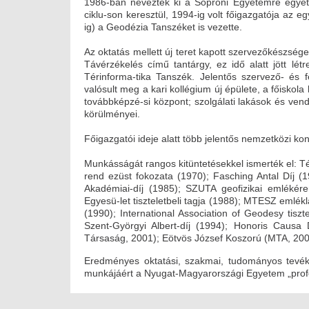
1986-ban nevezték ki a Soproni Egyetemre egyet
ciklu-son keresztül, 1994-ig volt főigazgatója az 
ig) a Geodézia Tanszéket is vezette.
Az oktatás mellett új teret kapott szervezőkészsége
Távérzékelés című tantárgy, ez idő alatt jött l
Térinforma-tika Tanszék. Jelentős szervező- és f
valósult meg a kari kollégium új épülete, a főiskola
továbbképzé-si központ; szolgálati lakások és vend
körülményei.
Főigazgatói ideje alatt több jelentős nemzetközi ko
Munkásságát rangos kitüntetésekkel ismerték el: 
rend ezüst fokozata (1970); Fasching Antal Díj 
Akadémiai-díj (1985); SZUTA geofizikai emléké
Egyesü-let tiszteletbeli tagja (1988); MTESZ emlé
(1990); International Association of Geodesy tiszte
Szent-Györgyi Albert-díj (1994); Honoris Causa
Társaság, 2001); Eötvös József Koszorú (MTA, 20
Eredményes oktatási, szakmai, tudományos tevéke
munkájáért a Nyugat-Magyarországi Egyetem „profe