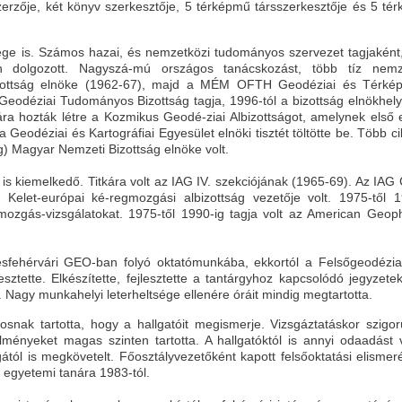
t szerzője, két könyv szerkesztője, 5 térképmű társszerkesztője és 5 t
e is. Számos hazai, és nemzetközi tudományos szervezet tagjaként
 dolgozott. Nagyszá-mú országos tanácskozást, több tíz nemz
izottság elnöke (1962-67), majd a MÉM OFTH Geodéziai és Térkép
 Geodéziai Tudományos Bizottság tagja, 1996-tól a bizottság elnökhely
ára hozták létre a Kozmikus Geodé-ziai Albizottságot, amelynek első 
 Geodéziai és Kartográfiai Egyesület elnöki tisztét töltötte be. Több c
) Magyar Nemzeti Bizottság elnöke volt.
 kiemelkedő. Titkára volt az IAG IV. szekciójának (1965-69). Az IA
Kelet-európai ké-regmozgási albizottság vezetője volt. 1975-től 1
mozgás-vizsgálatokat. 1975-től 1990-ig tagja volt az American Geoph
esfehérvári GEO-ban folyó oktatómunkába, ekkortól a Felsőgeodézia
sztette. Elkészítette, fejlesztette a tantárgyhoz kapcsolódó jegyzetek
 Nagy munkahelyi leterheltsége ellenére óráit mindig megtartotta.
snak tartotta, hogy a hallgatóit megismerje. Vizsgáztatáskor szigorú
lményeket magas szinten tartotta. A hallgatóktól is annyi odaadást v
ól is megkövetelt. Főosztályvezetőként kapott felsőoktatási elismeré
egyetemi tanára 1983-tól.