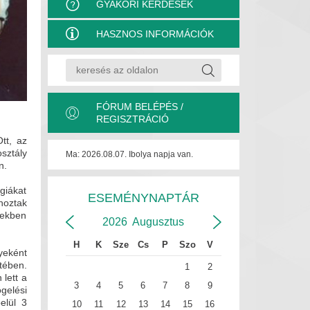
GYAKORI KÉRDÉSEK
HASZNOS INFORMÁCIÓK
FÓRUM BELÉPÉS /
REGISZTRÁCIÓ
tt, az
sztály
Ma: 2026.08.07. Ibolya napja van.
on.
giákat
ESEMÉNYNAPTÁR
hoztak
vekben
2026
Augusztus
H
K
Sze
Cs
P
Szo
V
yeként
tében.
1
2
lett a
3
4
5
6
7
8
9
gelési
elül 3
10
11
12
13
14
15
16