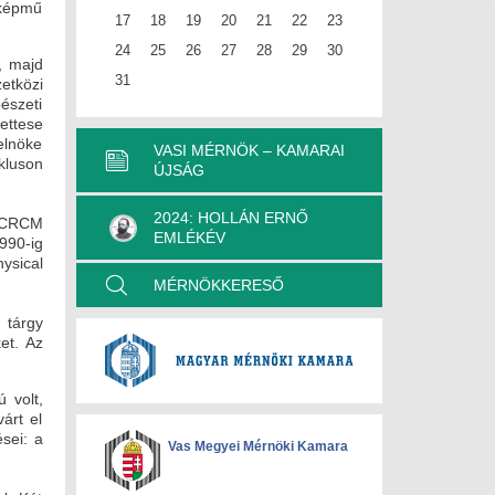
érképmű
17
18
19
20
21
22
23
24
25
26
27
28
29
30
, majd
31
etközi
észeti
ettese
elnöke
VASI MÉRNÖK – KAMARAI
ikluson
ÚJSÁG
2024: HOLLÁN ERNŐ
G CRCM
EMLÉKÉV
990-ig
ysical
MÉRNÖKKERESŐ
 tárgy
et. Az
 volt,
árt el
sei: a
Vas Megyei Mérnöki Kamara