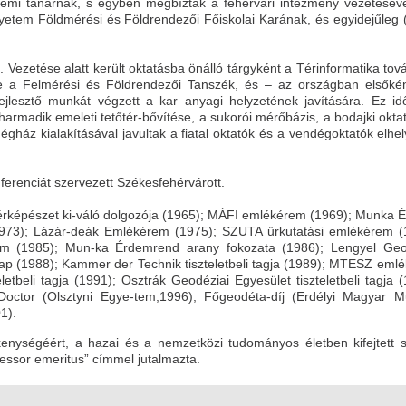
emi tanárnak, s egyben megbízták a fehérvári intézmény vezetéséve
egyetem Földmérési és Földrendezői Főiskolai Karának, és egyidejűleg 
. Vezetése alatt került oktatásba önálló tárgyként a Térinformatika to
étre a Felmérési és Földrendezői Tanszék, és – az országban elsőké
ejlesztő munkát végzett a kar anyagi helyzetének javítására. Ez idő
 harmadik emeleti tetőtér-bővítése, a sukorói mérőbázis, a bodajki okta
égház kialakításával javultak a fiatal oktatók és a vendégoktatók elhe
nferenciát szervezett Székesfehérvárott.
Térképészet ki-váló dolgozója (1965); MÁFI emlékérem (1969); Munka 
(1973); Lázár-deák Emlékérem (1975); SZUTA űrkutatási emlékérem (
rem (1985); Mun-ka Érdemrend arany fokozata (1986); Lengyel Geo
klap (1988); Kammer der Technik tiszteletbeli tagja (1989); MTESZ eml
letbeli tagja (1991); Osztrák Geodéziai Egyesület tiszteletbeli tagja 
 Doctor (Olsztyni Egye-tem,1996); Főgeodéta-díj (Erdélyi Magyar M
01).
nységéért, a hazai és a nemzetközi tudományos életben kifejtett s
ssor emeritus” címmel jutalmazta.