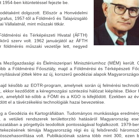
1954-ben kitüntetéssel fejezte be.
odétaként dolgozott. Először a Honvédelmi
grafus, 1957-től a Földmérő és Talajvizsgáló
 Vállalatnál, mint műszaki titkár.
Földmérési és Térképészeti Hivatal (ÁFTH)
skörű szerv volt. 1962 januárjától az ÁFTH
 földmérés műszaki vezetője lett, negyed
a Mezőgazdasági és Élelmiszeripari Minisztériumhoz (MÉM) került. O
őbb a Földmérési Főosztály, majd a Földmérési és Térképészeti Főo
ányításával jöttek létre az új, korszerű geodéziai alapok Magyarország
majd később az EOTR-program, amelynek során új felmérési technoló
, ekkor kezdődött a kéregmozgási szintezési hálózat kiépítése. Ekkor 
ban, amelyből ké-sőbb a FÖMI és a KGO is kifejlődött. Ezekben az é
dött el a távérzékelési technológiák hazai bevezetése.
 meg a Geodézia és Kartográfiában. Tudományos munkássága eredmén
 a vetületi rendszerek területtorzító hatásáról Magyarország ese
zatában a pörgettyűs teodolitok pontosságával foglalkozott. 1979-ben 
rtekezésének témája Magyarország régi és új felsőrendű háromszö
összehasonlítása volt. Publikációinak száma több mint 300, ezen b