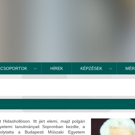
KCSOPORTOK
HÍREK
KÉPZÉSEK
MÉR
Hidashollóson. Itt járt elemi, majd polgári
gyetemi tanulmányait Sopronban kezdte, a
olytatta a Budapesti Műszaki Egyetem