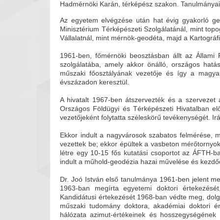
Hadmérnöki Karán, térképész szakon. Tanulmányait 
Az egyetem elvégzése után hat évig gyakorló ge
Minisztérium Térképészeti Szolgálatánál, mint topo
Vállalatnál, mint mérnök-geodéta, majd a Kartográfiai
1961-ben, főmérnöki beosztásban állt az Állami 
szolgálatába, amely akkor önálló, országos hatá
műszaki főosztályának vezetője és így a magyar
évszázadon keresztül.
A hivatalt 1967-ben átszervezték és a szervezet 
Országos Földügyi és Térképészeti Hivatalban el
vezetőjeként folytatta széleskörű tevékenységét. Ir
Ekkor indult a nagyvárosok szabatos felmérése, 
vezettek be; ekkor épültek a vasbeton mérőtornyok
létre egy 10-15 fős kutatási csoportot az ÁFTH-
indult a műhold-geodézia hazai művelése és kezdő
Dr. Joó István első tanulmánya 1961-ben jelent
1963-ban megírta egyetemi doktori értekezését,
Kandidátusi értekezését 1968-ban védte meg, dolgo
műszaki tudomány doktora, akadémiai doktori é
hálózata azimut-értékeinek és hosszegységének 