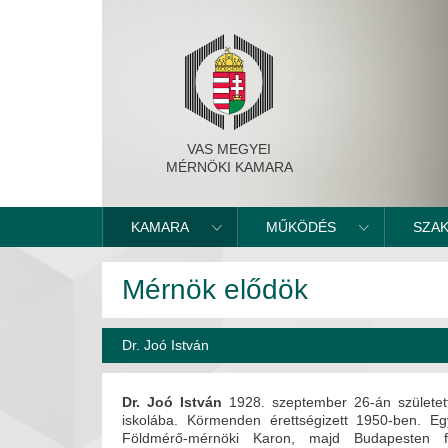
VAS MEGYEI
MÉRNÖKI KAMARA
KAMARA
MŰKÖDÉS
SZA
Mérnök elődök
Dr. Joó István
Dr. Joó István
1928. szeptember 26-án született 
iskolába. Körmenden érettségizett 1950-ben. E
Földmérő-mérnöki Karon, majd Budapesten f