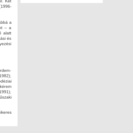
l. Két
(1996-
vábbá a
nt – a
 alatt
tási és
lyezési
Érdem-
1982);
déziai
ékérem
(1991);
űszaki
ikeres