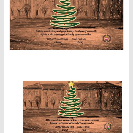
MÉRNÖK ELŐDÖK
MŰKÖDÉS
JOGOSULTSÁGOK
IGAZGATÁSI, SZOLGÁLTATÁSI DÍJAK
SZABÁLYZATOK
MŰKÖDÉSI DOKUMENTUMOK
KÖZÉRDEKŰ ADATOK
NYOMTATVÁNYOK
SZAKCSOPORTOK
ELEKTROTECHNIKAI