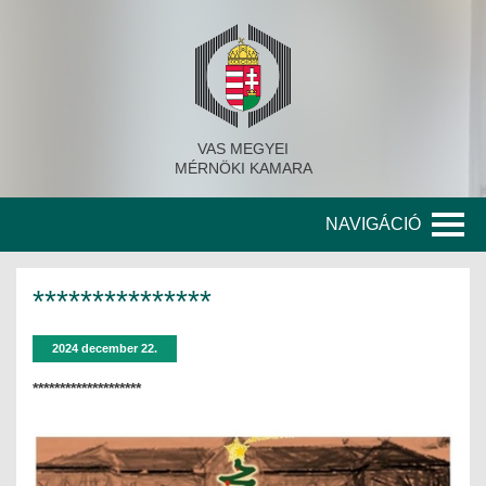
VAS MEGYEI
MÉRNÖKI KAMARA
NAVIGÁCIÓ
KAMARA
***************
A KAMARA TÖRTÉNETE
2024 december 22.
SZERVEZETI FELÉPÍTÉS
********************
KITÜNTETETT MÉRNÖKÖK
KORÁBBI TISZTSÉGVISELŐK