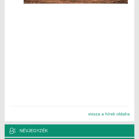
ÉPÜLETGÉPÉSZETI
GEODÉZIAI ÉS GEOINFORMATIKAI
KÖRNYEZETVÉDELMI
KÖZLEKEDÉSI
TARTÓSZERKEZETI
VÍZÉPÍTÉSI ÉS VÍZGAZDÁLKODÁSI
HÍRKÖZLÉSI ÉS INFORMATIKAI
HÍREK
vissza a hírek oldalra
KÉPZÉSEK
TOVÁBBKÉPZÉSI KÖTELEZETTSÉGEK
NÉVJEGYZÉK