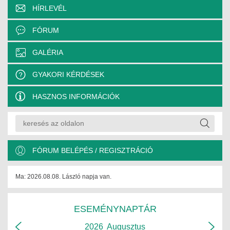
JOGI KÖTELEZETTSÉGEK
HÍRLEVÉL
SZAKMAI KÖTELEZETTSÉGEK
FÓRUM
MÉRNÖKI VÁLLALKOZÁSOK
GALÉRIA
MÉRNÖKI VÁLLALKOZÁSOK
GYAKORI KÉRDÉSEK
SZEMÉLYES PORTFÓLIÓK
HASZNOS INFORMÁCIÓK
KAPCSOLAT
FÓRUM BELÉPÉS / REGISZTRÁCIÓ
Ma: 2026.08.08. László napja van.
ESEMÉNYNAPTÁR
2026
Augusztus