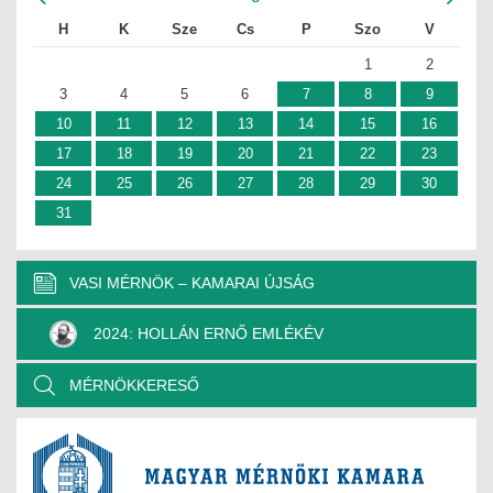
H
K
Sze
Cs
P
Szo
V
1
2
3
4
5
6
7
8
9
10
11
12
13
14
15
16
17
18
19
20
21
22
23
24
25
26
27
28
29
30
31
VASI MÉRNÖK – KAMARAI ÚJSÁG
2024: HOLLÁN ERNŐ EMLÉKÉV
MÉRNÖKKERESŐ