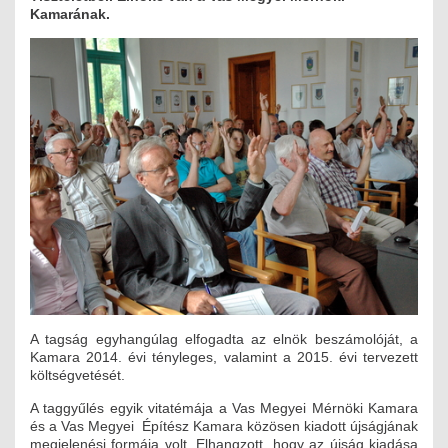
Kamarának.
MÉRNÖK ELŐDÖK
MŰKÖDÉS
JOGOSULTSÁGOK
IGAZGATÁSI, SZOLGÁLTATÁSI DÍJAK
SZABÁLYZATOK
MŰKÖDÉSI DOKUMENTUMOK
KÖZÉRDEKŰ ADATOK
NYOMTATVÁNYOK
A tagság egyhangúlag elfogadta az elnök beszámolóját, a
Kamara 2014. évi tényleges, valamint a 2015. évi tervezett
költségvetését.
SZAKCSOPORTOK
A taggyűlés egyik vitatémája a Vas Megyei Mérnöki Kamara
ELEKTROTECHNIKAI
és a Vas Megyei Építész Kamara közösen kiadott újságjának
megjelenési formája volt. Elhangzott, hogy az újság kiadása