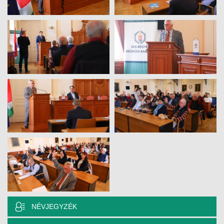
JOGI KÖTELEZETTSÉGEK
SZAKMAI KÖTELEZETTSÉGEK
MÉRNÖKI VÁLLALKOZÁSOK
MÉRNÖKI VÁLLALKOZÁSOK
SZEMÉLYES PORTFÓLIÓK
KAPCSOLAT
NÉVJEGYZÉK