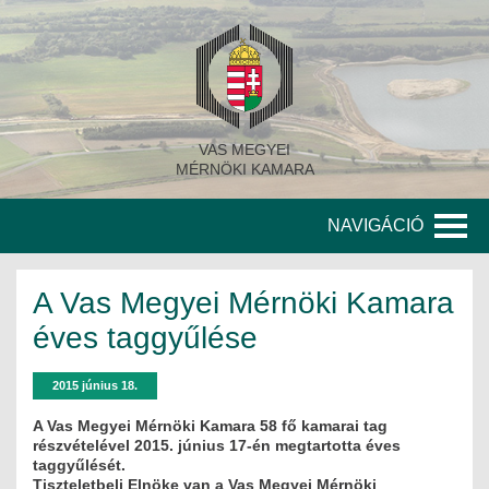
VAS MEGYEI
MÉRNÖKI KAMARA
NAVIGÁCIÓ
KAMARA
A Vas Megyei Mérnöki Kamara
A KAMARA TÖRTÉNETE
éves taggyűlése
SZERVEZETI FELÉPÍTÉS
2015 június 18.
KITÜNTETETT MÉRNÖKÖK
A Vas Megyei Mérnöki Kamara 58 fő kamarai tag
részvételével 2015. június 17-én megtartotta éves
taggyűlését.
KORÁBBI TISZTSÉGVISELŐK
Tiszteletbeli Elnöke van a Vas Megyei Mérnöki