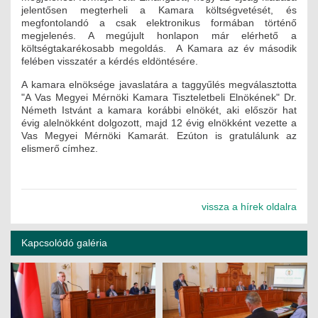
jelentősen megterheli a Kamara költségvetését, és
ÉPÜLETGÉPÉSZETI
megfontolandó a csak elektronikus formában történő
megjelenés. A megújult honlapon már elérhető a
GEODÉZIAI ÉS GEOINFORMATIKAI
költségtakarékosabb megoldás. A Kamara az év második
felében visszatér a kérdés eldöntésére.
KÖRNYEZETVÉDELMI
A kamara elnöksége javaslatára a taggyűlés megválasztotta
"A Vas Megyei Mérnöki Kamara Tiszteletbeli Elnökének" Dr.
KÖZLEKEDÉSI
Németh Istvánt a kamara korábbi elnökét, aki először hat
évig alelnökként dolgozott, majd 12 évig elnökként vezette a
Vas Megyei Mérnöki Kamarát. Ezúton is gratulálunk az
TARTÓSZERKEZETI
elismerő címhez.
VÍZÉPÍTÉSI ÉS VÍZGAZDÁLKODÁSI
HÍRKÖZLÉSI ÉS INFORMATIKAI
vissza a hírek oldalra
HÍREK
Kapcsolódó galéria
KÉPZÉSEK
TOVÁBBKÉPZÉSI KÖTELEZETTSÉGEK