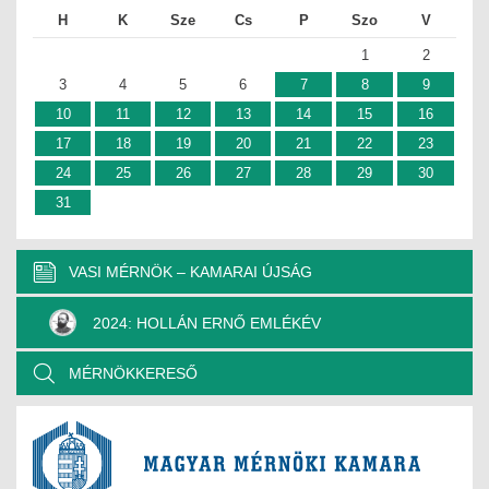
H
K
Sze
Cs
P
Szo
V
1
2
3
4
5
6
7
8
9
10
11
12
13
14
15
16
17
18
19
20
21
22
23
24
25
26
27
28
29
30
31
VASI MÉRNÖK – KAMARAI ÚJSÁG
2024: HOLLÁN ERNŐ EMLÉKÉV
MÉRNÖKKERESŐ