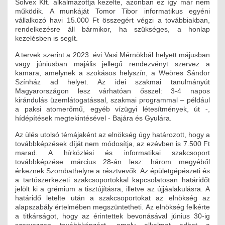
Solvex Kft. alkalmazottja kezelte, azonban ez így már nem
működik. A munkáját Tomor Tibor informatikus egyéni
vállalkozó havi 15.000 Ft összegért végzi a továbbiakban,
rendelkezésre áll bármikor, ha szükséges, a honlap
kezelésben is segít.
A tervek szerint a 2023. évi Vasi Mérnökbál helyett májusban
vagy júniusban majális jellegű rendezvényt szervez a
kamara, amelynek a szokásos helyszín, a Weöres Sándor
Színház ad helyet. Az idei szakmai tanulmányút
Magyarországon lesz várhatóan ősszel: 3-4 napos
kirándulás üzemlátogatással, szakmai programmal – például
a paksi atomerőmű, egyéb vízügyi létesítmények, út -,
hídépítések megtekintésével - Bajára és Gyulára.
Az ülés utolsó témájaként az elnökség úgy határozott, hogy a
továbbképzések díját nem módosítja, az ezévben is 7.500 Ft
marad. A hírközlési és informatikai szakcsoport
továbbképzése március 28-án lesz: három megyéből
érkeznek Szombathelyre a résztvevők. Az épületgépészeti és
a tartószerkezeti szakcsoportokkal kapcsolatosan határidőt
jelölt ki a grémium a tisztújításra, illetve az újjáalakulásra. A
határidő letelte után a szakcsoportokat az elnökség az
alapszabály értelmében megszüntetheti. Az elnökség felkérte
a titkárságot, hogy az érintettek bevonásával június 30-ig
szervezzen továbbképzést, amely alkalmat adhat a