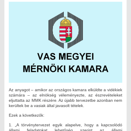
MÉRNÖK ELŐDÖK
MŰKÖDÉS
JOGOSULTSÁGOK
IGAZGATÁSI, SZOLGÁLTATÁSI DÍJAK
SZABÁLYZATOK
MŰKÖDÉSI DOKUMENTUMOK
KÖZÉRDEKŰ ADATOK
Az anyagot – amikor az országos kamara elküldte a vidékiek
számára – az elnökség véleményezte, az észrevételeket
NYOMTATVÁNYOK
eljuttatta az MMK részére. Az újabb tervezetbe azonban nem
kerültek be a vasiak által javasolt tételek.
SZAKCSOPORTOK
Ezek a következők:
ELEKTROTECHNIKAI
1. „A törvénytervezet egyik alapelve, hogy a kapcsolódó
állami feladatokat lehetőség szerint az állami