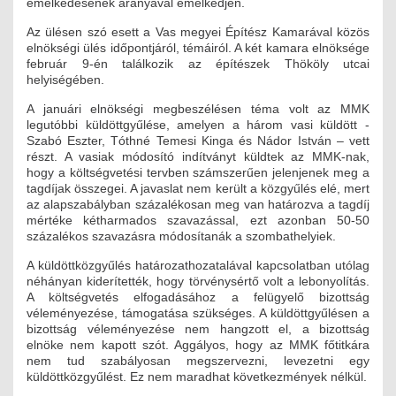
emelkedésének arányával emelkedjen.
Az ülésen szó esett a Vas megyei Építész Kamarával közös
elnökségi ülés időpontjáról, témáiról. A két kamara elnöksége
február 9-én találkozik az építészek Thököly utcai
helyiségében.
A januári elnökségi megbeszélésen téma volt az MMK
legutóbbi küldöttgyűlése, amelyen a három vasi küldött -
Szabó Eszter, Tóthné Temesi Kinga és Nádor István – vett
részt. A vasiak módosító indítványt küldtek az MMK-nak,
hogy a költségvetési tervben számszerűen jelenjenek meg a
tagdíjak összegei. A javaslat nem került a közgyűlés elé, mert
az alapszabályban százalékosan meg van határozva a tagdíj
mértéke kétharmados szavazással, ezt azonban 50-50
százalékos szavazásra módosítanák a szombathelyiek.
A küldöttközgyűlés határozathozatalával kapcsolatban utólag
néhányan kiderítették, hogy törvénysértő volt a lebonyolítás.
A költségvetés elfogadásához a felügyelő bizottság
véleményezése, támogatása szükséges. A küldöttgyűlésen a
bizottság véleményezése nem hangzott el, a bizottság
elnöke nem kapott szót. Aggályos, hogy az MMK főtitkára
nem tud szabályosan megszervezni, levezetni egy
küldöttközgyűlést. Ez nem maradhat következmények nélkül.