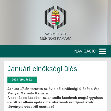
VAS MEGYEI
MÉRNÖKI KAMARA
NAVIGÁCIÓ
KAMARA
Januári elnökségi ülés
A KAMARA TÖRTÉNETE
2023 február 22.
SZERVEZETI FELÉPÍTÉS
Január 17-én tartotta az év első elnökségi ülését a Vas
Megyei Mérnöki Kamara.
KITÜNTETETT MÉRNÖKÖK
A szokásos kezdés - az aktuális kérelmek megtárgyalása
- előtt az állami építési beruházások rendjéről szóló
törvénytervezetről esett szó.
KORÁBBI TISZTSÉGVISELŐK