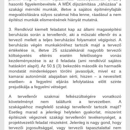
JOGI KÖTELEZETTSÉGEK
hasonló figyelembevétele. A MÉK díjszámítása „ráhúzása” a
szakági mérnöki munkák, illetve a sajátos építményfajták
megvalósítására súlyos szakmai hiba lenne, ráadásul a nem
SZAKMAI KÖTELEZETTSÉGEK
építészi munkák elismerésének hiányát mutatná.
MÉRNÖKI VÁLLALKOZÁSOK
3. Rendkívül kiemelt feladatot kap az állami magasépítési
beruházás során a tervellenőr, aki a műszaki ellenőr és a
tervező mellett a teljes beruházási folyamatot végigviszi. A
MÉRNÖKI VÁLLALKOZÁSOK
beruházás végén munkaköréhez tartozik majd a tervező
értékelése is, illetve 25 százalékánál nagyobb tervezői
SZEMÉLYES PORTFÓLIÓK
költségvetés eltérés esetén felelősségre vonás
kezdeményezése is az ő feladata (ami rendkívül sajátos
hatáskört alapít). Az 50.§ (3) bekezdés második és harmadik
KAPCSOLAT
mondatát mindenképpen törölni javasoljuk, mivel ez a
kamarai autonómiát alapjaiban sérti, hiszen – a nevesített
esetben- a fegyelmi eljárás lefolytatása előtt szinte
prejudikálja a fegyelmi vétséget.
A tervellenőr szakmai felkészültségére vonatkozó
követelményt nem találtunk a tervezetben. A
szakágakhoz megfelelő szakági tervellenőr tartozik majd?
Esetleg marad a jelenlegi helytelen gyakorlat, miszerint
építészek végeznek szakági tervellenőri tevékenységet, a
projektvezetői feladat részeként. Jelenleg is nagy gond, hogy
tervezői jogosultsággal, vagy tervezői tapasztalattal nem