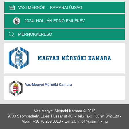
VASI MÉRNÖK – KAMARAI ÚJSÁG
2024: HOLLÁN ERNŐ EMLÉKÉV
MÉRNÖKKERESŐ
Vas Megyei Mérnöki Kamara
Vas Megyei Mérnöki Kamara © 2015
9700 Szombathely, 11-es Huszár út 40. • Tel./Fax: +36 94 342 120 •
Mobil: +36 70 269 0010 • E-mail:
info@vasimmk.hu