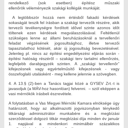
rendelkező (sok esetben) építész műszaki
ellenőrök véleményezik szakági kollégák munkáját.
A legtöbbször hozzá nem értésből fakadó kérdések
sokaságát teszik fel írásban a szakági tervezők részére, akik
tervezői tevékenységre fordított idővel szinte azonos időt
töltenek ezen kérdések megválaszolásával. Feltétlenül
szükséges lenne az állami beruházásoknál a tervellenőri
feladat végzésének jogosultsághoz, illetve tervezői
tapasztalathoz kötését, akár új jogosultság bevezetésével.
Jelenleg pl. nincs az építési engedélyezési eljárás során -
építési hatóság részéről – szakági terv tartalmi ellenőrzés,
legfeljebb darabjegyzék szinten. A „szakági tervellenőr”
kifejezésnek vagy egyértelműsítő kifejezésnek - vagy
összefoglaló utalásként - meg kellene jelennie a szövegben.
4. A 13.§ (2)-ben a Tanács tagjai közé a GYSEV Zrt.-t is
javasoljuk (a MÁV-hoz hasonlóan) felvenni. – szól eképpen a
vasi mérnökök írásbeli észrevétele.
A folytatásban a Vas Megyei Mérnöki Kamara elnöksége úgy
határozott, hogy az alkalmazotti jogviszonyban ténykedő
titkársági adminisztrátor munkabére és a megbízási
szerződéssel dolgozó titkár megbízási díja minden év január
1. napjával a mindenkori minimálbér százalékos