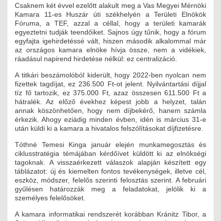
Csaknem két évvel ezelőtt alakult meg a Vas Megyei Mérnöki
Kamara 11-es Huszár úti székhelyén a Területi Elnökök
Fóruma, a TEF, azzal a céllal, hogy a területi kamarák
egyeztetni tudják teendőiket. Sajnos úgy tűnik, hogy a fórum
egyfajta igehirdetéssé vált, hiszen második alkalommal már
az országos kamara elnöke hívja össze, nem a vidékiek,
ráadásul napirend hirdetése nélkül: ez centralizáció.
A titkári beszámolóból kiderült, hogy 2022-ben nyolcan nem
fizettek tagdíjat, ez 236.500 Ft-ot jelent. Nyilvántartási díjjal
tíz fő tartozik, ez 375.000 Ft, azaz összesen 611.500 Ft a
hátralék. Az előző évekhez képest jobb a helyzet, talán
annak köszönhetően, hogy nem díjbekérő, hanem számla
érkezik. Ahogy eziádig minden évben, idén is március 31-e
után küldi ki a kamara a hivatalos felszólításokat díjfizetésre.
Tóthné Temesi Kinga január elején munkamegosztás és
ciklusstratégia témájában kérdőívet küldött ki az elnökségi
tagoknak. A visszaérkezett válaszok alapján készített egy
táblázatot: új és kiemelten fontos tevékenységek, illetve cél,
eszköz, módszer, felelős szerinti felosztás szerint. A februári
gyűlésen határozzák meg a feladatokat, jelölik ki a
személyes felelősöket.
A kamara informatikai rendszerét korábban Kránitz Tibor, a