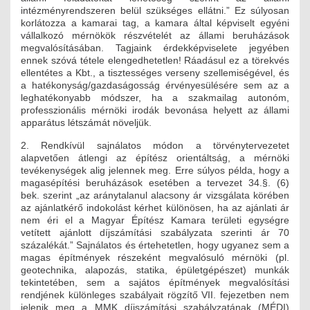
intézményrendszeren belül szükséges ellátni.” Ez súlyosan
ÉPÜLETGÉPÉSZETI
korlátozza a kamarai tag, a kamara által képviselt egyéni
vállalkozó mérnökök részvételét az állami beruházások
GEODÉZIAI ÉS GEOINFORMATIKAI
megvalósításában. Tagjaink érdekképviselete jegyében
ennek szóvá tétele elengedhetetlen! Ráadásul ez a törekvés
ellentétes a Kbt., a tisztességes verseny szellemiségével, és
KÖRNYEZETVÉDELMI
a hatékonyság/gazdaságosság érvényesülésére sem az a
leghatékonyabb módszer, ha a szakmailag autonóm,
KÖZLEKEDÉSI
professzionális mérnöki irodák bevonása helyett az állami
apparátus létszámát növeljük.
TARTÓSZERKEZETI
2. Rendkívül sajnálatos módon a törvénytervezetet
alapvetően átlengi az építész orientáltság, a mérnöki
VÍZÉPÍTÉSI ÉS VÍZGAZDÁLKODÁSI
tevékenységek alig jelennek meg. Erre súlyos példa, hogy a
magasépítési beruházások esetében a tervezet 34.§. (6)
bek. szerint „az aránytalanul alacsony ár vizsgálata körében
HÍRKÖZLÉSI ÉS INFORMATIKAI
az ajánlatkérő indokolást kérhet különösen, ha az ajánlati ár
nem éri el a Magyar Építész Kamara területi egységre
HÍREK
vetített ajánlott díjszámítási szabályzata szerinti ár 70
százalékát.” Sajnálatos és értehetetlen, hogy ugyanez sem a
KÉPZÉSEK
magas építmények részeként megvalósuló mérnöki (pl.
geotechnika, alapozás, statika, épületgépészet) munkák
tekintetében, sem a sajátos építmények megvalósítási
TOVÁBBKÉPZÉSI KÖTELEZETTSÉGEK
rendjének különleges szabályait rögzítő VII. fejezetben nem
jelenik meg a MMK díjszámítási szabályzatának (MÉDI)