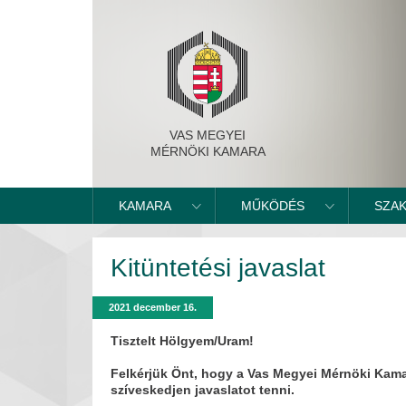
VAS MEGYEI
MÉRNÖKI KAMARA
KAMARA
MŰKÖDÉS
SZA
Kitüntetési javaslat
2021 december 16.
Tisztelt Hölgyem/Uram!
Felkérjük Önt, hogy a Vas Megyei Mérnöki Kamar
szíveskedjen javaslatot tenni.