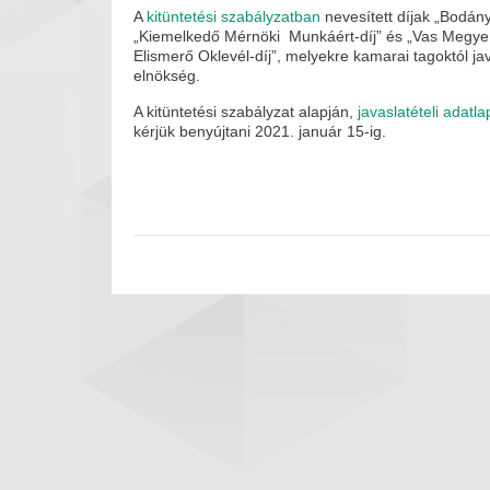
A
kitüntetési szabályzatban
nevesített díjak „Bodány
„Kiemelkedő Mérnöki Munkáért-díj” és „Vas Megye
Elismerő Oklevél-díj”, melyekre kamarai tagoktól ja
elnökség.
A kitüntetési szabályzat alapján,
javaslatételi adatla
kérjük benyújtani 2021. január 15-ig.