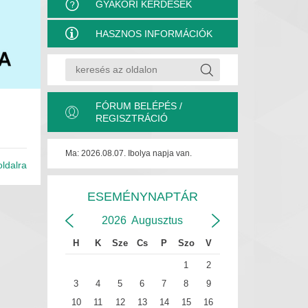
GYAKORI KÉRDÉSEK
HASZNOS INFORMÁCIÓK
FÓRUM BELÉPÉS /
REGISZTRÁCIÓ
Ma: 2026.08.07. Ibolya napja van.
oldalra
ESEMÉNYNAPTÁR
2026
Augusztus
H
K
Sze
Cs
P
Szo
V
1
2
3
4
5
6
7
8
9
10
11
12
13
14
15
16