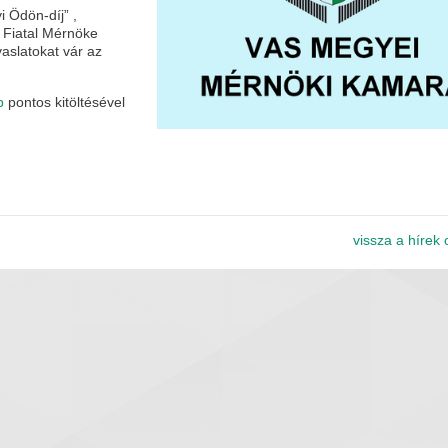
i Ödön-díj” ,
 Fiatal Mérnöke
vaslatokat vár az
p
pontos kitöltésével
vissza a hírek 