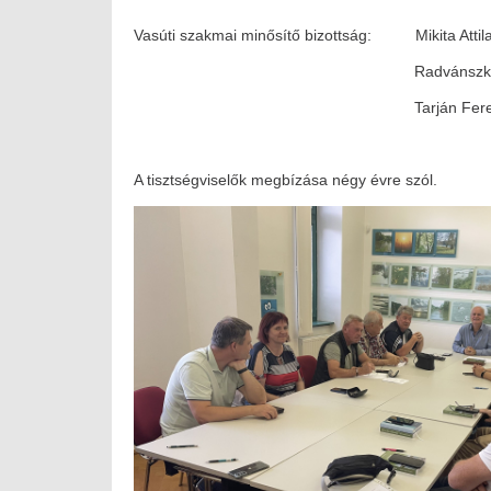
Vasúti szakmai minősítő bizottság: Mikita Attil
Radvánszky Káz
Tarján Ferenc I
A tisztségviselők megbízása négy évre szól.