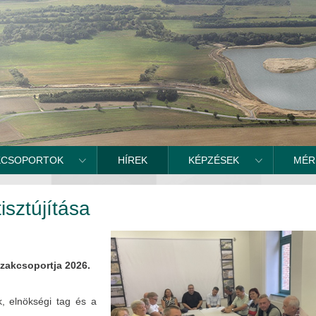
KCSOPORTOK
HÍREK
KÉPZÉSEK
MÉR
isztújítása
zakcsoportja 2026.
k, elnökségi tag és a