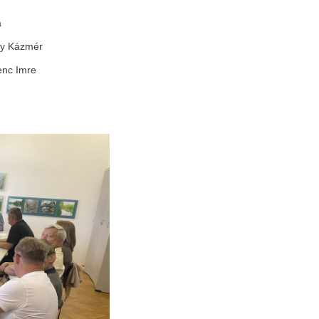
a
mér
mre