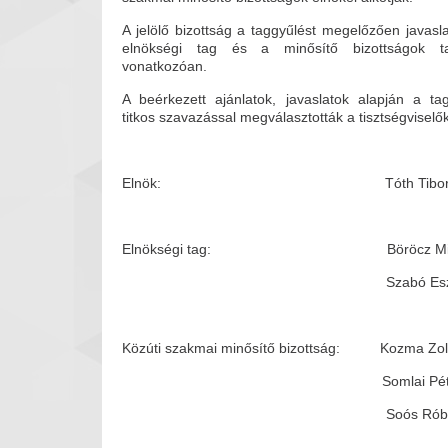
A jelölő bizottság a taggyűlést megelőzően javasla
elnökségi tag és a minősítő bizottságok ta
vonatkozóan.
A beérkezett ajánlatok, javaslatok alapján a ta
titkos szavazással megválasztották a tisztségviselők
Elnök: Tóth Tibo
Elnökségi tag: Böröcz Mik
Szabó Eszte
Közúti szakmai minősítő bizottság: Kozma Zol
Somlai Péte
Soós Róber