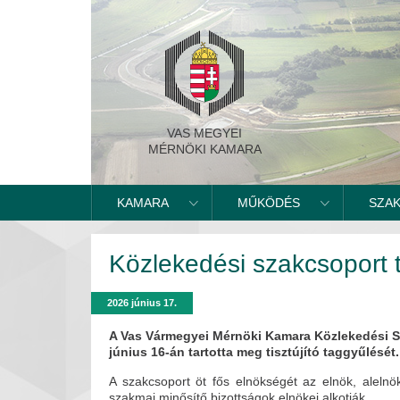
VAS MEGYEI
MÉRNÖKI KAMARA
KAMARA
MŰKÖDÉS
SZA
Közlekedési szakcsoport t
2026 június 17.
A Vas Vármegyei Mérnöki Kamara Közlekedési S
június 16-án tartotta meg tisztújító taggyűlését.
A szakcsoport öt fős elnökségét az elnök, alelnö
szakmai minősítő bizottságok elnökei alkotják.