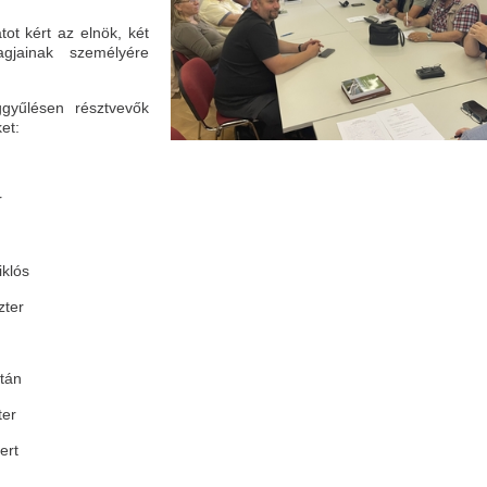
tot kért az elnök, két
gjainak személyére
ggyűlésen résztvevők
et:
r
lós
r
tán
r
t