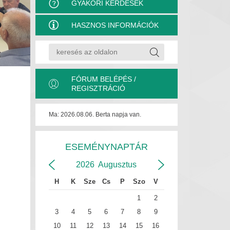
GYAKORI KÉRDÉSEK
HASZNOS INFORMÁCIÓK
FÓRUM BELÉPÉS /
REGISZTRÁCIÓ
Ma: 2026.08.06. Berta napja van.
ESEMÉNYNAPTÁR
2026
Augusztus
H
K
Sze
Cs
P
Szo
V
1
2
3
4
5
6
7
8
9
10
11
12
13
14
15
16