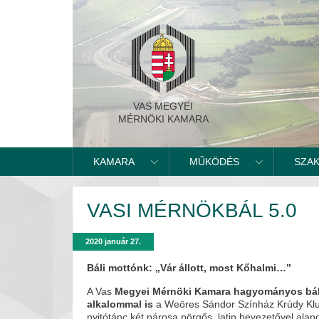
VAS MEGYEI
MÉRNÖKI KAMARA
KAMARA
MŰKÖDÉS
SZA
VASI MÉRNÖKBÁL 5.0
2020 január 27.
Báli mottónk: „Vár állott, most Kőhalmi…”
A Vas
Megyei Mérnöki Kamara hagyományos bál
alkalommal is
a Weöres Sándor Színház Krúdy Klub
nyitótánc két párosa pörgős, latin bevezetővel ala