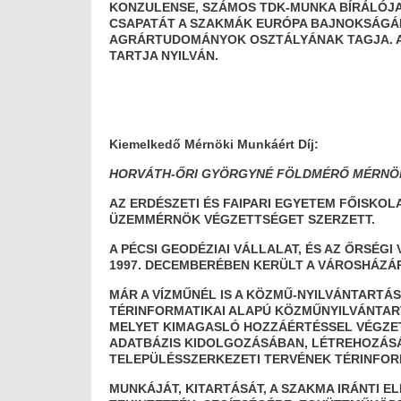
KONZULENSE, SZÁMOS TDK-MUNKA BÍRÁLÓJA
CSAPATÁT A SZAKMÁK EURÓPA BAJNOKSÁGÁN
AGRÁRTUDOMÁNYOK OSZTÁLYÁNAK TAGJA. A
TARTJA NYILVÁN.
Kiemelkedő Mérnöki Munkáért Díj:
HORVÁTH-ŐRI GYÖRGYNÉ FÖLDMÉRŐ MÉRNÖ
AZ ERDÉSZETI ÉS FAIPARI EGYETEM FŐISKO
ÜZEMMÉRNÖK VÉGZETTSÉGET SZERZETT.
A PÉCSI GEODÉZIAI VÁLLALAT, ÉS AZ ŐRSÉGI
1997. DECEMBERÉBEN KERÜLT A VÁROSHÁZÁ
MÁR A VÍZMŰNÉL IS A KÖZMŰ-NYILVÁNTARTÁS
TÉRINFORMATIKAI ALAPÚ KÖZMŰNYILVÁNTAR
MELYET KIMAGASLÓ HOZZÁÉRTÉSSEL VÉGZE
ADATBÁZIS KIDOLGOZÁSÁBAN, LÉTREHOZÁSÁB
TELEPÜLÉSSZERKEZETI TERVÉNEK TÉRINFOR
MUNKÁJÁT, KITARTÁSÁT, A SZAKMA IRÁNTI