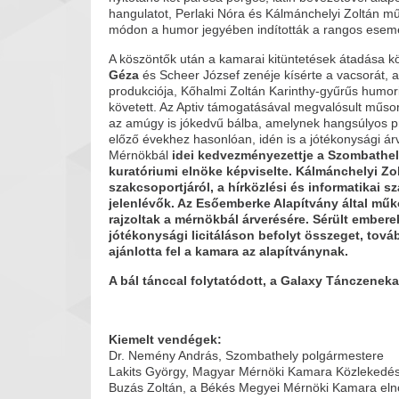
hangulatot, Perlaki Nóra és Kálmánchelyi Zoltán m
módon a humor jegyében indították a rangos esem
A köszöntők után a kamarai kitüntetések átadása k
Géza
és Scheer József zenéje kísérte a vacsorát, a
produkciója, Kőhalmi Zoltán Karinthy-gyűrűs humori
követett. Az Aptiv támogatásával megvalósult műso
az amúgy is jókedvű bálba, amelynek hangsúlyos 
előző évekhez hasonlóan, idén is a jótékonysági árv
Mérnökbál
idei kedvezményezettje a Szombathelyi
kuratóriumi elnöke képviselte. Kálmánchelyi Z
szakcsoportjáról, a hírközlési és informatikai sz
jelenlévők. Az Esőemberke Alapítvány által műk
rajzoltak a mérnökbál árverésére. Sérült embe
jótékonysági licitáláson befolyt összeget, tová
ajánlotta fel a kamara az alapítványnak.
A bál tánccal folytatódott, a Galaxy Tánczeneka
Kiemelt vendégek:
Dr. Nemény András, Szombathely polgármestere
Lakits György, Magyar Mérnöki Kamara Közlekedés
Buzás Zoltán, a Békés Megyei Mérnöki Kamara el