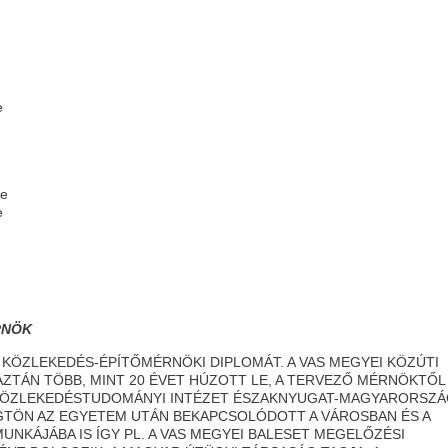
e
ke
e
RNÖK
KÖZLEKEDÉS-ÉPÍTŐMÉRNÖKI DIPLOMÁT. A VAS MEGYEI KÖZÚTI
ZTÁN TÖBB, MINT 20 ÉVET HÚZOTT LE, A TERVEZŐ MÉRNÖKTŐL 
 KÖZLEKEDÉSTUDOMÁNYI INTÉZET ÉSZAKNYUGAT-MAGYARORSZÁ
GTÖN AZ EGYETEM UTÁN BEKAPCSOLÓDOTT A VÁROSBAN ÉS A
KÁJÁBA IS ÍGY PL. A VAS MEGYEI BALESET MEGELŐZÉSI