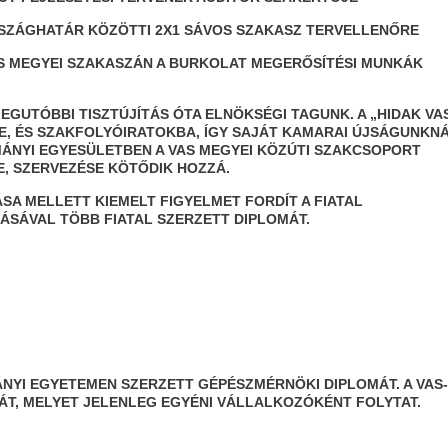
GHATÁR KÖZÖTTI 2X1 SÁVOS SZAKASZ TERVELLENŐRE
EGYEI SZAKASZÁN A BURKOLAT MEGERŐSÍTÉSI MUNKÁK
LEGUTÓBBI TISZTÚJÍTÁS ÓTA ELNÖKSÉGI TAGUNK. A „HIDAK VA
, ÉS SZAKFOLYÓIRATOKBA, ÍGY SAJÁT KAMARAI ÚJSÁGUNKNÁ
NYI EGYESÜLETBEN A VAS MEGYEI KÖZÚTI SZAKCSOPORT
, SZERVEZÉSE KÖTŐDIK HOZZÁ.
A MELLETT KIEMELT FIGYELMET FORDÍT A FIATAL
SÁVAL TÖBB FIATAL SZERZETT DIPLOMÁT.
NYI EGYETEMEN SZERZETT GÉPÉSZMÉRNÖKI DIPLOMÁT. A VAS
ÁT, MELYET JELENLEG EGYÉNI VÁLLALKOZÓKÉNT FOLYTAT.