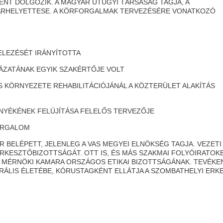
NT DOLGOZIK. A MAGYAR ÚTÜGYI TÁRSASÁG TAGJA, A
ÁRHELYETTESE. A KÖRFORGALMAK TERVEZÉSÉRE VONATKOZÓ
LEZÉSÉT IRÁNYÍTOTTA
ATÁNAK EGYIK SZAKÉRTŐJE VOLT
ÖRNYEZETE REHABILITÁCIÓJÁNÁL A KÖZTERÜLET ALAKÍTÁS
YÉKÉNEK FELÚJÍTÁSA FELELŐS TERVEZŐJE
ORGALOM
R BELÉPETT, JELENLEG A VAS MEGYEI ELNÖKSÉG TAGJA. VEZETI
ERKESZTŐBIZOTTSÁGÁT. OTT IS, ÉS MÁS SZAKMAI FOLYÓIRATOK
R MÉRNÖKI KAMARA ORSZÁGOS ETIKAI BIZOTTSÁGÁNAK. TEVÉKE
ÁLIS ÉLETÉBE, KÓRUSTAGKÉNT ELLÁTJA A SZOMBATHELYI ERK