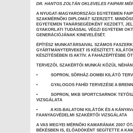
DR. HANTOS ZOLTÁN OKLEVELES FAIPARI MÉ
A NYUGAT-MAGYARORSZÁGI EGYETEMEN FAIP
SZAKMÉRNÖKI DIPLOMÁT SZERZETT. MINDÖSS
EGYETEMEN TANÁRSEGÉDKÉNT KEZDETT, JEL
GYAKORLATI TUDÁSSAL VÉGZI EGYETEMI OKT
GENERÁCIÓJÁNAK KINEVELÉSÉT.
ÉPÍTÉSZ MUNKATÁRSAIVAL SZÁMOS FASZERK
GYÁRTMÁNYTERVEKET IS KÉSZÍTETT. KILÁT
KÉSZÍTÉSÉBEN IS AKTÍV. A FAHÁZÉPÍTÉSBE 
TERVEZŐI, SZAKÉRTŐI MUNKÁI KÖZÜL NÉHÁN
• SOPRON, SÖRHÁZ-DOMBI KILÁTÓ TERV
• GYALOGOS FAHÍD TERVEZÉSE A BRENNB
• SOPRON, MKB SPORTCSARNOK TETŐSZER
VIZSGÁLATA
• A KIS-BALATONI KILÁTÓK ÉS A KÁNYAVÁ
FAANYAGVÉDELMI SZAKÉRTŐI VIZSGÁLATA
A VAS MEGYEI MÉRNÖKI KAMARÁNAK 2007 ÓT
BÉKÉSBEN IS, ELŐADÓKÉNT SEGÍTETTE A K