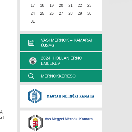
17
18
19
20
21
22
23
24
25
26
27
28
29
30
31
VASI MÉRNÖK – KAMARAI
ÚJSÁG
2024: HOLLÁN ERNŐ
EMLÉKÉV
MÉRNÖKKERESŐ
A
GI
Vas Megyei Mérnöki Kamara