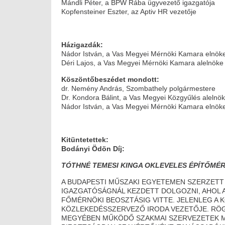
Mándli Péter, a BPW Rába ügyvezető igazgatója
Kopfensteiner Eszter, az Aptiv HR vezetője
Házigazdák:
Nádor István, a Vas Megyei Mérnöki Kamara elnök
Déri Lajos, a Vas Megyei Mérnöki Kamara alelnöke
Köszöntőbeszédet mondott:
dr. Nemény András, Szombathely polgármestere
Dr. Kondora Bálint, a Vas Megyei Közgyűlés alelnö
Nádor István, a Vas Megyei Mérnöki Kamara elnök
Kitüntetettek:
Bodányi Ödön Díj:
TÓTHNÉ TEMESI KINGA OKLEVELES ÉPÍTŐMÉ
A BUDAPESTI MŰSZAKI EGYETEMEN SZERZETT 
IGAZGATÓSÁGNÁL KEZDETT DOLGOZNI, AHOL A
FŐMÉRNÖKI BEOSZTÁSIG VITTE. JELENLEG A
KÖZLEKEDÉSSZERVEZŐ IRODA VEZETŐJE. RÖ
MEGYÉBEN MŰKÖDŐ SZAKMAI SZERVEZETEK MUN