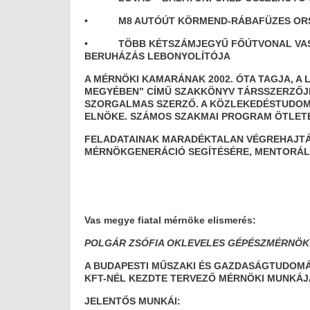
• M8 AUTÓÚT KÖRMEND-RÁBAFÜZES ORSZÁ
• TÖBB KÉTSZÁMJEGYŰ FŐÚTVONAL VAS M
BERUHÁZÁS LEBONYOLÍTÓJA
A MÉRNÖKI KAMARÁNAK 2002. ÓTA TAGJA, A 
MEGYÉBEN” CÍMŰ SZAKKÖNYV TÁRSSZERZŐJE
SZORGALMAS SZERZŐ. A KÖZLEKEDÉSTUDOMÁ
ELNÖKE. SZÁMOS SZAKMAI PROGRAM ÖTLETE
FELADATAINAK MARADÉKTALAN VÉGREHAJTÁS
MÉRNÖKGENERÁCIÓ SEGÍTÉSÉRE, MENTORÁLÁ
Vas megye fiatal mérnöke elismerés:
POLGÁR ZSÓFIA OKLEVELES GÉPÉSZMÉRNÖK
A BUDAPESTI MŰSZAKI ÉS GAZDASÁGTUDOMÁ
KFT-NÉL KEZDTE TERVEZŐ MÉRNÖKI MUNKÁJ
JELENTŐS MUNKÁI: