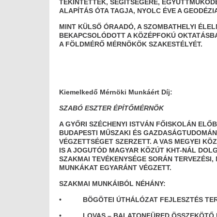
TEKINTETTÉK, SEGÍTSÉGÉRE, EGYÜTTMŰKÖD
ALAPÍTÁS ÓTA TAGJA, NYOLC ÉVE A GEODÉZ
MINT KÜLSŐ ÓRAADÓ, A SZOMBATHELYI ÉLEL
BEKAPCSOLÓDOTT A KÖZÉPFOKÚ OKTATÁSBA 
A FÖLDMÉRŐ MÉRNÖKÖK SZAKESTÉLYÉT.
Kiemelkedő Mérnöki Munkáért Díj:
SZABÓ ESZTER ÉPÍTŐMÉRNÖK
A GYŐRI SZÉCHENYI ISTVÁN FŐISKOLÁN ELŐ
BUDAPESTI MŰSZAKI ÉS GAZDASÁGTUDOMÁN
VÉGZETTSÉGET SZERZETT. A VAS MEGYEI KÖ
IS A JOGUTÓD MAGYAR KÖZÚT KHT-NÁL DOL
SZAKMAI TEVÉKENYSÉGE SORÁN TERVEZÉSI, 
MUNKÁKAT EGYARÁNT VÉGZETT.
SZAKMAI MUNKÁIBÓL NÉHÁNY:
• BÖGÖTEI ÚTHÁLÓZAT FEJLESZTÉS TER
• LOVAS – BALATONFÜRED ÖSSZEKÖTŐ ÚT