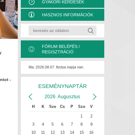
GYAKORI KÉRDÉSEK
HASZNOS INFORMÁCIÓK
FÓRUM BELÉPÉS /
REGISZTRÁCIÓ
y
Ma: 2026.08.07. Ibolya napja van.
ntot -
ESEMÉNYNAPTÁR
2026
Augusztus
H
K
Sze
Cs
P
Szo
V
1
2
3
4
5
6
7
8
9
10
11
12
13
14
15
16