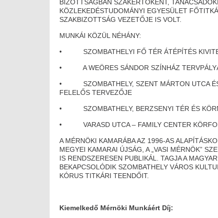
BIZOTTSÁGBAN SZAKÉRTŐKÉNT, TANÁCSADÓKÉ
KÖZLEKEDÉSTUDOMÁNYI EGYESÜLET FŐTITK
SZAKBIZOTTSÁG VEZETŐJE IS VOLT.
MUNKÁI KÖZÜL NÉHÁNY:
• SZOMBATHELYI FŐ TÉR ÁTÉPÍTÉS KIVITE
• A WEÖRES SÁNDOR SZÍNHÁZ TERVPÁLYÁZ
• SZOMBATHELY, SZENT MÁRTON UTCA ÉS K
FELELŐS TERVEZŐJE
• SZOMBATHELY, BERZSENYI TÉR ÉS KÖRN
• VARASD UTCA – FAMILY CENTER KÖRF
A MÉRNÖKI KAMARÁBA AZ 1996-AS ALAPÍTÁSKO
MEGYEI KAMARAI ÚJSÁG, A „VASI MÉRNÖK” SZ
IS RENDSZERESEN PUBLIKÁL. TAGJA A MAGYA
BEKAPCSOLÓDIK SZOMBATHELY VÁROS KULTUR
KÓRUS TITKÁRI TEENDŐIT.
Kiemelkedő Mérnöki Munkáért Díj: