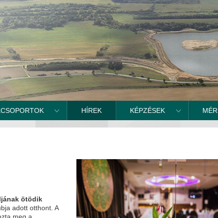
KCSOPORTOK
HÍREK
KÉPZÉSEK
MÉR
jának ötödik
ja adott otthont. A
pozta meg a