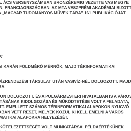
. ÁCS VERSENYSZÁMBAN BRONZÉREMIG VEZETTE VAS MEGYE
, FRANCIAORSZÁGBAN. AZ MTA VESZPRÉMI AKADÉMIAI BIZOT
 „MAGYAR TUDOMÁNYOS MŰVEK TÁRA” 161 PUBLIKÁCIÓJÁT
K
LAI KARÁN FÖLDMÉRŐ MÉRNÖK, MAJD TÉRINFORMATIKAI
 VÍZRENDEZÉSI TÁRSULAT UTÁN VASIVÍZ-NÉL DOLGOZOTT, MAJD
RA.
ON DOLGOZOTT, ÉS A POLGÁRMESTERI HIVATALBAN IS A VÁRO
TÁSÁNAK KIDOLGOZÁSA ÉS MŰKÖDTETÉSE VOLT A FELADATA,
TT. EMELLETT SZÁMOS TÉRINFORMATIKAI ALAPOKON NYUGVÓ
AN VETT RÉSZT, MELYEK KÖZÜL KI KELL EMELNI A VÁROS
MATIKAI ALAPOKRA HELYEZÉSÉT.
 ELKÖTELEZETTSÉGÉT VOLT MUNKATÁRSAI PÉLDAÉRTÉKŰNEK