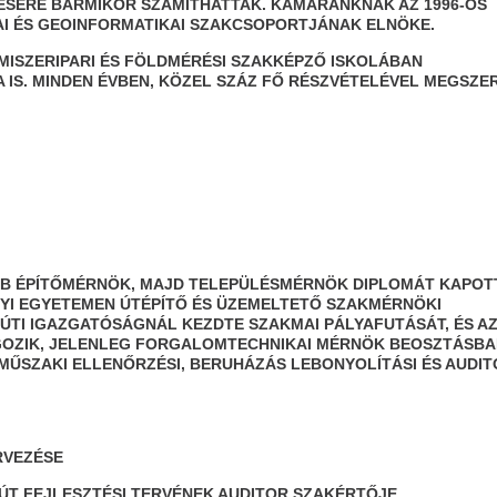
ÉSÉRE BÁRMIKOR SZÁMÍTHATTAK. KAMARÁNKNAK AZ 1996-OS
IAI ÉS GEOINFORMATIKAI SZAKCSOPORTJÁNAK ELNÖKE.
MISZERIPARI ÉS FÖLDMÉRÉSI SZAKKÉPZŐ ISKOLÁBAN
IS. MINDEN ÉVBEN, KÖZEL SZÁZ FŐ RÉSZVÉTELÉVEL MEGSZER
BB ÉPÍTŐMÉRNÖK, MAJD TELEPÜLÉSMÉRNÖK DIPLOMÁT KAPOTT
YI EGYETEMEN ÚTÉPÍTŐ ÉS ÜZEMELTETŐ SZAKMÉRNÖKI
ZÚTI IGAZGATÓSÁGNÁL KEZDTE SZAKMAI PÁLYAFUTÁSÁT, ÉS A
GOZIK, JELENLEG FORGALOMTECHNIKAI MÉRNÖK BEOSZTÁSBA
MŰSZAKI ELLENŐRZÉSI, BERUHÁZÁS LEBONYOLÍTÁSI ÉS AUDIT
VEZÉSE
 FEJLESZTÉSI TERVÉNEK AUDITOR SZAKÉRTŐJE