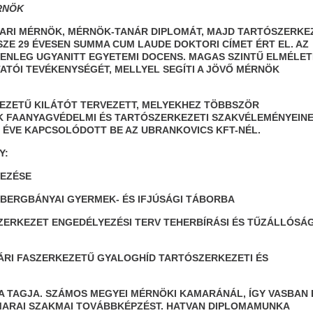
RNÖK
ARI MÉRNÖK, MÉRNÖK-TANÁR DIPLOMÁT, MAJD TARTÓSZERKE
ZE 29 ÉVESEN SUMMA CUM LAUDE DOKTORI CÍMET ÉRT EL. AZ
ENLEG UGYANITT EGYETEMI DOCENS. MAGAS SZINTŰ ELMÉLETI
ATÓI TEVÉKENYSÉGÉT, MELLYEL SEGÍTI A JÖVŐ MÉRNÖK
EZETŰ KILÁTÓT TERVEZETT, MELYEKHEZ TÖBBSZÖR
ÓK FAANYAGVÉDELMI ÉS TARTÓSZERKEZETI SZAKVÉLEMÉNYEIN
ÖT ÉVE KAPCSOLÓDOTT BE AZ UBRANKOVICS KFT-NÉL.
Y:
EZÉSE
ERGBÁNYAI GYERMEK- ÉS IFJÚSÁGI TÁBORBA
KEZET ENGEDÉLYEZÉSI TERV TEHERBÍRÁSI ÉS TŰZÁLLÓSÁG
RI FASZERKEZETŰ GYALOGHÍD TARTÓSZERKEZETI ÉS
A TAGJA. SZÁMOS MEGYEI MÉRNÖKI KAMARÁNÁL, ÍGY VASBAN 
AMARAI SZAKMAI TOVÁBBKÉPZÉST. HATVAN DIPLOMAMUNKA