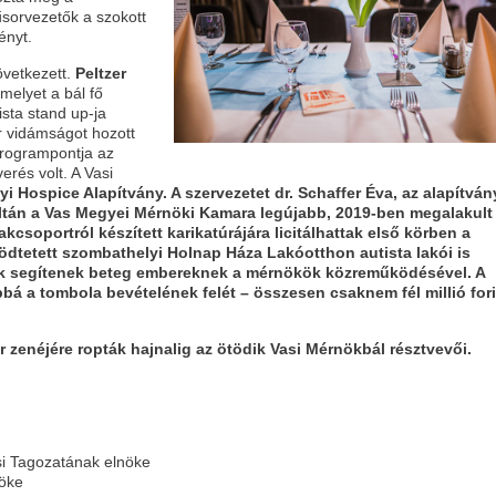
űsorvezetők a szokott
ényt.
övetkezett.
Peltzer
melyet a bál fő
sta stand up-ja
r vidámságot hozott
programpontja az
erés volt. A Vasi
 Hospice Alapítvány. A szervezetet dr. Schaffer Éva, az alapítván
oltán a Vas Megyei Mérnöki Kamara legújabb, 2019-ben megalakult
akcsoportról készített karikatúrájára licitálhattak első körben a
ödtetett szombathelyi Holnap Háza Lakóotthon autista lakói is
rek segítenek beteg embereknek a mérnökök közreműködésével. A
bbá a tombola bevételének felét – összesen csaknem fél millió fori
r zenéjére ropták hajnalig az ötödik Vasi Mérnökbál résztvevői.
i Tagozatának elnöke
nöke