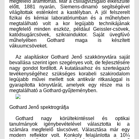
megfelelő áramforrás. Már a csillagvizsgáló elkészülte
előtt, 1881 nyarán, Siemens-dinamó segítségével
világítottak esténként a kastélyban. A jól felszerelt
fizikai és kémiai laboratóriumban és a műhelyben
megtalálható volt a kor legújabb technikájának
megfelelő minden eszköz, például Geissler-csövek,
katódsugárcsövek, szikrainduktor. Saját üvegfúvó
műhelyében Gothard maga is készített
vákuumcsöveket.
Az alapításkor Gothard Jenő szakkönyvtára saját
bevallása szerint igen szegényes volt, de fejlesztésére
nagy gondot fordított. A kutatásaihoz és szerteágazó
tevékenységéhez szükséges korabeli szakirodalom
legújabb művei mellett sok antikvár ritkasággal is
gyarapította könyvtárát, amelyek egy része ma is
megtalálható a Gothard-gyűjteményben.
Gothard Jenő spektrográfja
Gothard nagy körültekintéssel és optikai
tanulmányok igénybevételével választotta ki a
számára megfelelő távcsövet. Választása már egy
modern reflektor volt. Konkoly felajánlotta a 10¼