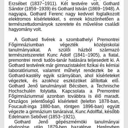
Erzsébet (1837−1911). Két testvére volt, Gothard
ÉPÜLETGÉPÉSZETI
Sándor (1859−1939) és Gothard István (1869−1948). A
nagyapa, Gothard Ferenc nagy kedvvel foglalkozott
GEODÉZIAI ÉS GEOINFORMATIKAI
elektromos kísérletekkel, s ennek köszönhetően a
természettudományok szeretete és művelése családi
hagyomány volt.
KÖRNYEZETVÉDELMI
A Gothard fivérek a szombathelyi Premontrei
KÖZLEKEDÉSI
Főgimnáziumban végezték középiskolai
tanulmányaikat. A szülői házból származó
természetszeretet Kunc Adolf (1841−1905), a fiatal,
TARTÓSZERKEZETI
premontrei rendi tudós-tanár hatására teljesedett ki. A
Gothard testvérek már gimnazistaként fizikai és kémiai
VÍZÉPÍTÉSI ÉS VÍZGAZDÁLKODÁSI
laboratóriumot, valamint műhelyt rendeztek be a
Gothard-kastély egyik szárnyában, ahol kísérleteket
végeztek, és azokhoz eszközöket állítottak elő.
HÍRKÖZLÉSI ÉS INFORMATIKAI
Gothard Jenő tanulmányait Bécsben, a Technische
Hochschulén folytatta. Kapcsolata a Premontrei
HÍREK
Főgimnáziummal azonban továbbra is élő maradt.
Országos jelentőségű kísérleteit (telefon 1878-ban,
KÉPZÉSEK
Foucault-inga 1880-ban, röntgen 1896-ban) együtt
végezte a gimnázium tanáraival, Kunc Adolffal, később
Edelmann Sebővel (1853−1921).
TOVÁBBKÉPZÉSI KÖTELEZETTSÉGEK
Gothard Jenő gépészmérnöki tanulmányai
elvégzése után 1879-ben hazatérve, Herényben