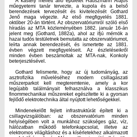
A kastély mellett álló épületet Hauszmann Alajos
műegyetemi tanár tervezte, a kupola és a belső
berendezések tervezését és kivitelezését Gothard
Jenő maga végezte. Az első megfigyelés 1881.
október 20-án történt. Az obszervatóriumról szóló első
híradás az MTA közleményében 1882. január 16-án
jelent meg (Gothard, 1882a), ahol az ifjú mérnök a
hazai tudós testületnek bemutatta az obszervatóriumot,
leírta annak berendezését, és ismertette az 1881.
évben végzett megfigyeléseit. Az észleléseikről
minden évben beszámoltak az MTA-nak, Konkoly
beterjesztésével.
Gothard felismerte, hogy az új tudományág, az
asztrofizika műveléséhez modern csillagászati
műszerparkot kell megteremtenie, amely a kor
legújabb találmányait felhasználva a klasszikus
finommechanikai műszereket egészítette ki a gyorsan
fejlődő elektrotechnika által nyújtott lehetőségekkel.
Mindenekelőtt fejlett infrastruktúrát épített ki a
csillagvizsgálóban: az obszervatórium minden
helyiségében volt a munkához szükséges gáz, víz,
hálózatban működő telefonkapcsolat, illetve az
elektromos világításhoz és a kísérletekhez alkalmazott