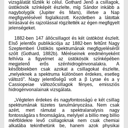
vizsgálatát tűzték ki célul. Gothard Jenő a csillagok,
üstökösök színképét észlelte, míg Sándor inkább a
nagybolygók (Jupiter és Mars), illetve a Nap
megfigyelésével foglalkozott. Kezdetben a látottak
leírásával és rajzolással rögzítették az égen megfigyelt
jelenségeket.
1882-ben 147 állócsillagot és két üstököst észlelt.
Első jelentős publikációja az 1882-ben feltűnt Nagy
Szeptemberi Üstökös spektrumának megfigyeléséről
szólt (Gothard, 1882b). Méréseinek eredményeként
felhívta a figyelmet az üstökösök színképében
megjelenő erős szénhidrogénvonalakra. A
későbbiekben csak azokat a csillagokat észlelte,
„melyeknek a spektruma különösen érdekes, esetleg
változó”. Nagy jelentőségű volt a β Lyrae és a γ
Cassiopeiae változócsillagok fényes, emissziós
hidrogénvonalainak vizsgálata.
„Végtelen érdekes és nagyfontosságú e két csillag
spektrumának tüzetes tanulmányozása. Nem csak
azért, mert rámutat a spektralanalysis nagy
fontosságára s finomságára, melylyel a billio meg billio
mérföldekre levő csillagoknak nem csak chemiai
alkatába tekinthetünk be, ha­nem azok physikai