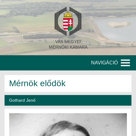
VAS MEGYEI
MÉRNÖKI KAMARA
NAVIGÁCIÓ
KAMARA
Mérnök elődök
A KAMARA TÖRTÉNETE
Gothard Jenő
SZERVEZETI FELÉPÍTÉS
KITÜNTETETT MÉRNÖKÖK
KORÁBBI TISZTSÉGVISELŐK