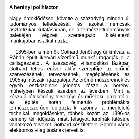
A herényi polihisztor
Nagy érdeklődéssel követte a századvég minden új
tudományos felfedezését, és azokat nemcsak
asztrofizikai kutatásaiban, de a természettudományok
palettáján végzett szerteágazó kísérletező
munkájában is alkalmazta.
1895-ben a mérnök Gothard Jenőt egy új kihívás, a
Rábán épült ikervári vízerőmű munkái ragadják el a
csillagászattól. A századvég villamosítási lázában
Gothard teljes erővel aktív szereplője az erőmű
szervezésének, tervezésének, megépítésének és
1905-ig műszaki igazgatója. Az erőmű műszereinek és
egyéb eszközeinek jelentős része a herényi
műhelyben készült ezekben az években. Mint a
készülő létesítmény tervezője és műszaki igazgatója,
az építés során felmerülő problémákra
természetszerűen dolgozta ki azonnal a megfelelő
technikai megoldásokat, többek között az 1896-os
kemény téli időjárás miatt lefagyott turbinák fűtésére
vonatkozó terveket. Gothard készítette el Sopron város
elektromos világításának terveit is.