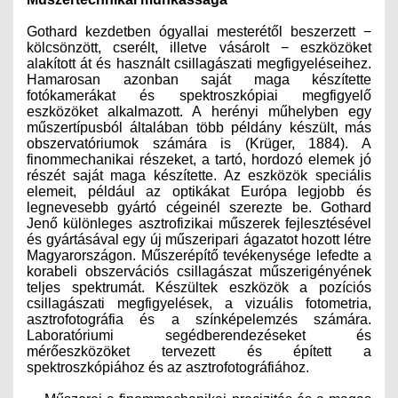
Gothard kezdetben ógyallai mesterétől beszerzett −
kölcsönzött, cserélt, illetve vásárolt − eszközöket
alakított át és használt csillagászati megfigyeléseihez.
Hamarosan azonban saját maga készítette
fotókamerákat és spektroszkópiai megfigyelő
eszközöket alkalmazott. A herényi műhelyben egy
műszertípusból általában több példány készült, más
obszervatóriumok számára is (Krüger, 1884). A
finommechanikai részeket, a tartó, hordozó elemek jó
részét saját maga készítette. Az eszközök speciális
elemeit, például az optikákat Európa legjobb és
legnevesebb gyártó cégeinél szerezte be. Gothard
Jenő különleges asztrofizikai műszerek fejlesztésével
és gyártásával egy új műszeripari ágazatot hozott létre
Magyarországon. Műszerépítő tevékenysége lefedte a
korabeli obszervációs csillagászat műszerigényének
teljes spektrumát. Készültek eszközök a pozíciós
csillagászati megfigyelések, a vizuális fotometria,
asztrofotográfia és a színképelemzés számára.
Laboratóriumi segédberendezéseket és
mérőeszközöket tervezett és épített a
spektroszkópiához és az asztrofotográfiához.