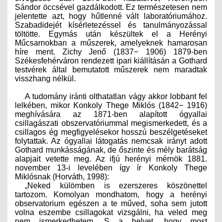
JOGI KÖTELEZETTSÉGEK
Sándor öccsével gazdálkodott. Ez természetesen nem
jelentette azt, hogy hűtlenné vált laboratóriumához.
Szabadidejét kísérletezéssel és tanulmányozással
SZAKMAI KÖTELEZETTSÉGEK
töltötte. Egymás után készültek el a Herényi
Műcsarnokban a műszerek, amelyeknek hamarosan
MÉRNÖKI VÁLLALKOZÁSOK
híre ment. Zichy Jenő (1837− 1906) 1879-ben
Székesfehérváron rendezett ipari ki­állításán a Gothard
testvérek által bemutatott műszerek nem maradtak
MÉRNÖKI VÁLLALKOZÁSOK
visszhang nélkül.
SZEMÉLYES PORTFÓLIÓK
A tudomány iránti olthatatlan vágy akkor lobbant fel
lelkében, mikor Konkoly Thege Miklós (1842− 1916)
KAPCSOLAT
meghívására az 1871-ben alapított ógyallai
csillagászati obszervatóriummal megismerkedett, és a
csillagos ég megfigyelésekor hosszú beszélgetéseket
folytattak. Az ógyallai látogatás nemcsak irányt adott
Gothard munkásságának, de őszinte és mély barátság
alapjait vetette meg. Az ifjú herényi mérnök 1881.
november 13-i levelében így ír Konkoly Thege
Miklósnak (Horváth, 1998):
„Neked külömben is ezerszeres köszönettel
tartozom. Komolyan mondhatom, hogy a herényi
observatorium egészen a te műved, soha sem jutott
volna eszembe csillagokat vizsgálni, ha veled meg
nem ismerkedhetem. S a helyet, hogy most