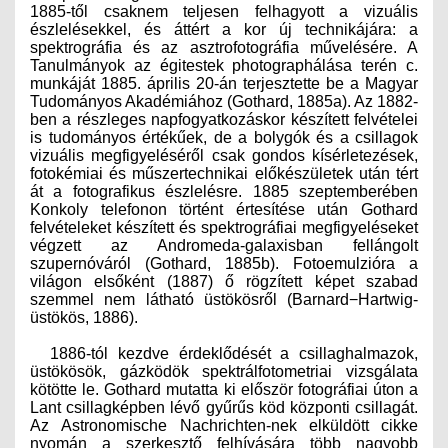
1885-től csaknem teljesen felhagyott a vizuális
észlelésekkel, és áttért a kor új technikájára: a
spektrográfia és az asztrofotográfia művelésére. A
Tanulmányok az égitestek photographálása terén c.
munkáját 1885. április 20-án terjesztette be a Magyar
Tudományos Akadémiához (Gothard, 1885a). Az 1882-
ben a részleges napfogyatkozáskor készített felvételei
is tudományos értékűek, de a bolygók és a csillagok
vizuális megfigyeléséről csak gondos kísérletezések,
fotokémiai és műszertechnikai előkészületek után tért
át a fotografikus észlelésre. 1885 szeptemberében
Konkoly telefonon történt értesítése után Gothard
felvételeket készített és spektrográfiai megfigyeléseket
végzett az Andromeda-galaxisban fellángolt
szupernóváról (Gothard, 1885b). Fotoemulzióra a
világon elsőként (1887) ő rögzített képet szabad
szemmel nem látható üstökösről (Barnard−Hartwig-
üstökös, 1886).
1886-tól kezdve érdeklődését a csillaghalmazok,
üstökösök, gázködök spektrálfotometriai vizsgálata
kötötte le. Gothard mutatta ki először fotográfiai úton a
Lant csillagképben lévő gyűrűs köd központi csillagát.
Az
Astronomische Nachrichten
-nek elküldött cikke
nyomán a szerkesztő felhívására több nagyobb