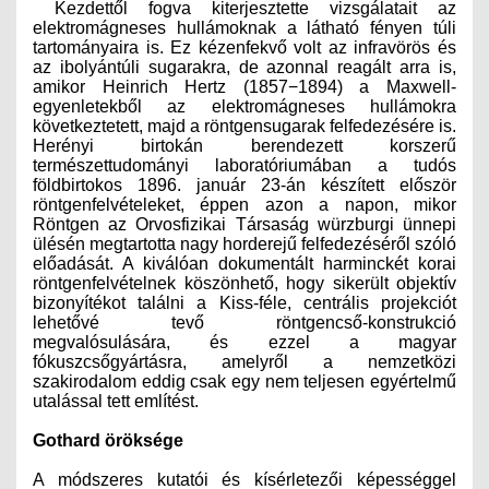
Kezdettől fogva kiterjesztette vizsgálatait az
elektromágneses hullámoknak a látható fényen túli
tartományaira is. Ez kézenfekvő volt az infravörös és
az ibolyántúli sugarakra, de azonnal reagált arra is,
amikor Heinrich Hertz (1857−1894) a Maxwell-
egyenletekből az elektromágneses hullámokra
következtetett, majd a röntgensugarak felfedezésére is.
Herényi birtokán berendezett korszerű
természettudományi laboratóriumában a tudós
földbirtokos 1896. január 23-án készített elő­ször
röntgenfelvételeket, éppen azon a napon, mikor
Röntgen az Orvosfizikai Társaság würzburgi ünnepi
ülésén megtartotta nagy horderejű felfedezéséről szóló
előadását. A kiválóan dokumentált harminckét korai
röntgenfelvételnek köszönhető, hogy sikerült objektív
bizonyítékot találni a Kiss-féle, centrális projekciót
lehetővé tevő röntgencső-konstrukció
megvalósulására, és ezzel a magyar
fókuszcsőgyártásra, amelyről a nemzetközi
szakirodalom eddig csak egy nem teljesen egyértelmű
utalással tett említést.
Gothard öröksége
A módszeres kutatói és kísérletezői képességgel