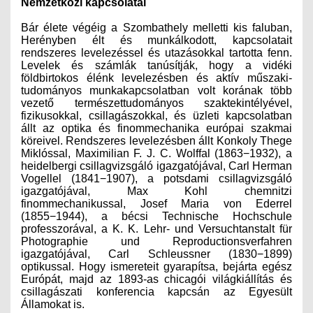
Nemzetközi kapcsolatai
Bár élete végéig a Szombathely melletti kis faluban,
Herényben élt és munkálkodott, kapcsolatait
rendszeres levelezéssel és utazásokkal tartotta fenn.
Levelek és számlák tanúsítják, hogy a vidéki
földbirtokos élénk levelezésben és aktív műszaki-
tudományos munkakapcsolatban volt korának több
vezető természettudományos szaktekintélyével,
fizikusokkal, csillagászokkal, és üzleti kapcsolatban
állt az optika és finommechanika európai szakmai
köreivel. Rendszeres levelezésben állt Konkoly Thege
Miklóssal, Maximilian F. J. C. Wolffal (1863−1932), a
heidelbergi csillagvizs­gáló igazgatójával, Carl Herman
Vogellel (1841−1907), a potsdami csillagvizsgáló
igazgatójával, Max Kohl chemnitzi
finommechanikussal, Josef Maria von Ederrel
(1855−1944), a bécsi Technische Hochschule
professzorával, a K. K. Lehr- und Versuchtanstalt für
Photographie und Reproductionsverfahren
igazgatójával, Carl Schleussner (1830−1899)
optikussal. Hogy ismereteit gyarapítsa, bejárta egész
Európát, majd az 1893-as chicagói világkiállítás és
csillagászati konferencia kapcsán az Egyesült
Államokat is.