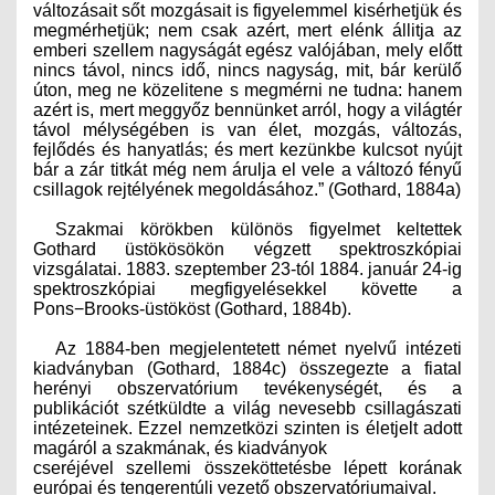
változásait sőt moz­gásait is figyelemmel kisérhetjük és
megmérhetjük; nem csak azért, mert elénk állitja az
emberi szellem nagyságát egész valójában, mely előtt
nincs távol, nincs idő, nincs nagyság, mit, bár kerülő
úton, meg ne közelitene s megmérni ne tudna: hanem
azért is, mert meggyőz bennünket arról, hogy a világtér
távol mélységében is van élet, mozgás, változás,
fejlődés és hanyatlás; és mert kezünkbe kulcsot nyújt
bár a zár titkát még nem árulja el vele a változó fényű
csillagok rejtélyének megoldásához.” (Gothard, 1884a)
Szakmai körökben különös figyelmet keltettek
Gothard üstökösökön végzett spektroszkópiai
vizsgálatai. 1883. szeptember 23-tól 1884. január 24-ig
spektroszkópiai megfigyelésekkel követte a
Pons−Brooks-üstököst (Gothard, 1884b).
Az 1884-ben megjelentetett német nyelvű intézeti
kiadványban (Gothard, 1884c) összegezte a fiatal
herényi obszervatórium tevékenységét, és a
publikációt szétküldte a világ nevesebb csillagászati
intézeteinek. Ezzel nemzetközi szinten is életjelt adott
magáról a szakmának, és kiadványok
cseréjével szellemi összeköttetésbe lépett korának
európai és tengerentúli vezető obszervatóriumaival.