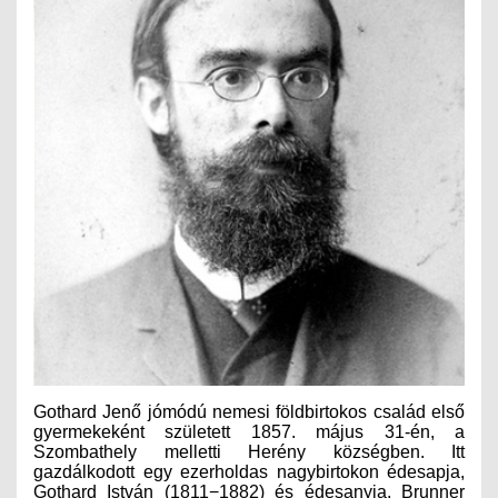
MÉRNÖK ELŐDÖK
MŰKÖDÉS
JOGOSULTSÁGOK
IGAZGATÁSI, SZOLGÁLTATÁSI DÍJAK
SZABÁLYZATOK
MŰKÖDÉSI DOKUMENTUMOK
KÖZÉRDEKŰ ADATOK
NYOMTATVÁNYOK
Gothard Jenő jómódú nemesi földbirtokos család első
SZAKCSOPORTOK
gyermekeként született 1857. május 31-én, a
Szombathely melletti Herény községben. Itt
ELEKTROTECHNIKAI
gazdálkodott egy ezerholdas nagybirtokon édesapja,
Gothard István (1811−1882) és édesanyja, Brunner