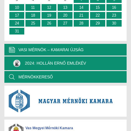
10
11
12
13
14
15
16
17
18
19
20
21
22
23
24
25
26
27
28
29
30
31
VASI MÉRNÖK – KAMARAI ÚJSÁG
2024: HOLLÁN ERNŐ EMLÉKÉV
MÉRNÖKKERESŐ
Vas Megyei Mérnöki Kamara