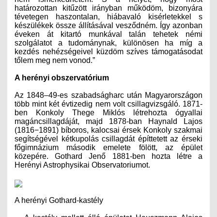
határozottan kitűzött irányban működöm, bizonyára
tévetegen haszontalan, hiábavaló kisérletekkel s
készülékek össze állításával vesződném. Így azonban
éveken át kitartó munkával talán tehetek némi
szolgálatot a tudománynak, különösen ha míg a
kezdés nehézségeivel küzdöm szíves támogatásodat
tőlem meg nem vonod.”
A herényi obszervatórium
Az 1848–49-es szabadságharc után Magyarországon
több mint két évtizedig nem volt csillagvizsgáló. 1871-
ben Konkoly Thege Mik­lós létrehozta ógyallai
magáncsillagdáját, majd 1878-ban Haynald Lajos
(1816−1891) bíboros, kalocsai érsek Konkoly szakmai
segítségével kétkupolás csillagdát építtetett az érseki
főgimnázium második emelete fölött, az épület
közepére. Gothard Jenő 1881-ben hozta létre a
Herényi Astrophysikai Observatoriumot.
A herényi Gothard-kastély