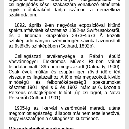
csillagfejlődés kései szakaszára vonatkozó elméletek
egyik előfutáraként tartja számon a nemzetközi
szakirodalom.
1892. április 9-én négyórás expozícióval kitűnő
spektrumfelvételt készített az 1892-es Swift-üstökösről,
és a finoman kirajzolódó 3873−5673 Å közötti
színképtartományon szénhidrogén-sávokat azonosított
az üstökös színképében (Gothard, 1892b).
Csillagászati tevékenysége a Rábán épülő
Vasvármegyei Elektromos Művek Rt.-ben vállalt
feladatai miatt 1895-ben megszakadt (Dalmady, 1900).
Csak évek múltán és csupán igen rövid időre tért
vissza a csillagászathoz. A tőle már megszokott, kiváló
minőségű és felbontóképességű spektrumokat
készített 1901. április 6. és 1902. március 6. között a
Perseus csillagképben feltűnt „új” csillagról, a Nova
Perseiről (Gothard, 1901).
1905-ig az ikervári vízerőműnél maradt, utána
megromlott egészségi állapota már nem tette lehetővé,
hogy visszatérjen a csillagászati kutatáshoz.
Műszertechnikai munkássága