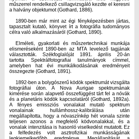
műszerrel rendelkező csillagvizsgáló kezdte el keresni
a halvány objektumot (Gothard, 1886).
1890-ben már mint az égi fényképezésben jártas,
tapasztalt kutató, könyvet írt a fotográfia tudományos
célra való alkalmazásáról (Gothard, 1890).
Elméleti, gyakorlati és műszertechnikai munkája
elismeréseként 1890-ben az MTA levelező tagjának
választották. Székfoglalóját 1891. április 20-án
tartotta
Spektrálfotografiai tanulmányok
címmel,
amelyben hat évi munkálkodásának eredményeit
összegezte (Gothard, 1891).
1892-ben a bolygószerű ködök spektrumát vizsgálta
fotográfiai úton. A Nova Aurigae spektrumának
kimérése során alapvető összefüggést tárt fel a nóvák
és a planetáris ködök kapcsolatáról (Gothard, 1892a).
A fényes emissziós vonalakat mutató spektrum
vonalainak hullámhossz-kalibrálása után
megállapította, hogy a nóvaszínkép hét vonala szinte
teljesen azonos a megfelelő ködvonalakkal, és a
vonalak intenzitása is hasonló viselkedést mutatott. Ez
a felfedezés volt asztrofizikai munkásságának
legkiemelkedőbb eredménye. Megállapítását a