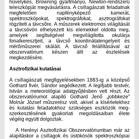
hüvelykes, Browning gyártmányú, Newton-rendszerű
teleszkópját megvásárlásra. A csillagászati feladatnak
megfelelően napfényképező kamerát,
spektroszkópokat, spektrográfokat, asztrográfokat
rögzített a távcsőre
.
A műszerek elektromos világítását
a távcsövön elhelyezett kis elemekkel oldotta meg,
amelyek segítségével megvilágította okulárja
fonalkeresztjeit, a távcső koordinátatengelyeit és
mérőműszerei skáláit. A távcső felállításával az
obszervatórium készen állt az észlelések
megkezdésére.
Asztrofizikai kutatásai
A csillagászati megfigyelésekben 1883-ig a középső
Gothard fivér, Sándor segédkezett. A legifjabb testvér,
István a meteorológiai adat­gyűjtésben vett részt. Az
obszervatóriumot alapító Gothard Jenő „jobbkeze”
Molnár József műszerész volt, akivel a kísérletekhez
és kutatási feladatokhoz szükséges eszközök meg­
szerkesztésének gyakorlati megoldásaiban élete
végéig együtt dolgoztak.
A Herényi Asztrofizikai Obszervatóriumban már az
alapításkor a csillagok és üstökösök spektroszkópiai