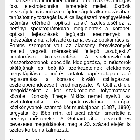
Műszerei a finommechanikai precizitás és a magas
fokú elektrotechnikai ismeretek mellett tükrözik
tervezőjük más műszaki újdonságok alkalmazásában
tanúsított nyitottságát is. A csillagászati megfigyelések
számára elérhető „optikai ablak” szélesítéséhez a
herényi spektrográfokban megjelentek a korabeli
optikai fejlesztések legújabb eredményei: a
mészpátprizma, a folyadékprizma és az optikai rács is.
Fontos szempont volt az alacsony fényviszonyok
mellett végzett méréseknél fellépő „szubjektív”
hibaforrások kiküszöbölése. A spektroszkópok
résszerkezetének speciális kidolgozása, a műszerek
skálájának és beállító szerkezeteinek elektromos
megvilágítása, a mérési adatok papírszalagon való
regisztrálása a korszak kiváló csillagászati
észlelőberendezéseit eredményezte. A Gothard-féle
megoldásokat a kor szakirodalma folyamatosan
közölte. Konkoly Thege Miklós német nyelvű, az
asztrofotográfia és spektroszkópia európai
kézikönyvének számító két munkájában (1887, 1890)
tárgyalta, és több mint két tucat ábrán ismertette a
herényi műszereket. A Gothard által tervezett és
bevezetett megoldásokat még a 20. század elején is
széles körben alkalmazták.