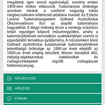
megáldott, igen vonzó egyéniségű, szerény ember
1909-ben örökre eltávozott. Tudományos öröksége
azonban miránk, a szellemi nagyság hálás
megbecsülésére kötelezett utódokra maradt. Az Eötvös
Loránd Tudományegyetem Gothard Asztrofizikai
Obszervatórium őrzi az alapító tudományos
hagyatékát. A tárgyi örökség része a mintegy százhúsz
leltári egységet képező műszeregyüttes, amely a
tudománytörténet nemzetközi szaktekintélyei szerint is
egyedülálló tematikus gyűjtemény. A műszereken kívül
Gothard asztrofizikai kutatásainak tudománytörténeti
jelentőségű öröksége az 1880-as évek elejétől az
1900-as évek elejéig készített, félezer darabból álló,
mélyég-objektumokat, üstökösöket és
csillagszínképeket rögzítő csillagászati
fotólemezanyag.
NÉVJEGYZÉK
HÍRLEVÉL
FÓRUM