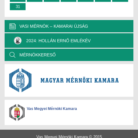
JOGI KÖTELEZETTSÉGEK
31
SZAKMAI KÖTELEZETTSÉGEK
VASI MÉRNÖK – KAMARAI ÚJSÁG
MÉRNÖKI VÁLLALKOZÁSOK
2024: HOLLÁN ERNŐ EMLÉKÉV
MÉRNÖKI VÁLLALKOZÁSOK
MÉRNÖKKERESŐ
SZEMÉLYES PORTFÓLIÓK
KAPCSOLAT
Vas Megyei Mérnöki Kamara
Vas Megyei Mérnöki Kamara © 2015