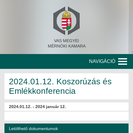
VAS MEGYEI
MÉRNÖKI KAMARA
NAVIGÁCIÓ
KAMARA
2024.01.12. Koszorúzás és
Emlékkonferencia
A KAMARA TÖRTÉNETE
SZERVEZETI FELÉPÍTÉS
2024.01.12. - 2024 január 12.
KITÜNTETETT MÉRNÖKÖK
KORÁBBI TISZTSÉGVISELŐK
Letölthető dokumentumok