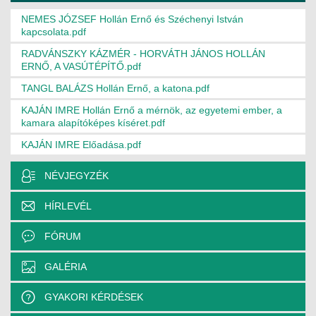
NEMES JÓZSEF Hollán Ernő és Széchenyi István
MÉRNÖK ELŐDÖK
kapcsolata.pdf
MŰKÖDÉS
RADVÁNSZKY KÁZMÉR - HORVÁTH JÁNOS HOLLÁN
ERNŐ, A VASÚTÉPÍTŐ.pdf
JOGOSULTSÁGOK
TANGL BALÁZS Hollán Ernő, a katona.pdf
KAJÁN IMRE Hollán Ernő a mérnök, az egyetemi ember, a
IGAZGATÁSI, SZOLGÁLTATÁSI DÍJAK
kamara alapítóképes kíséret.pdf
SZABÁLYZATOK
KAJÁN IMRE Előadása.pdf
MŰKÖDÉSI DOKUMENTUMOK
NÉVJEGYZÉK
KÖZÉRDEKŰ ADATOK
HÍRLEVÉL
NYOMTATVÁNYOK
FÓRUM
SZAKCSOPORTOK
GALÉRIA
GYAKORI KÉRDÉSEK
ELEKTROTECHNIKAI