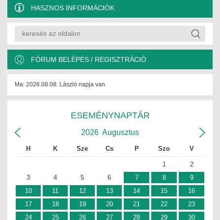
HASZNOS INFORMÁCIÓK
ÉPÜLETGÉPÉSZETI
GEODÉZIAI ÉS GEOINFORMATIKAI
KÖRNYEZETVÉDELMI
FÓRUM BELÉPÉS / REGISZTRÁCIÓ
KÖZLEKEDÉSI
Ma: 2026.08.08. László napja van.
TARTÓSZERKEZETI
ESEMÉNYNAPTÁR
VÍZÉPÍTÉSI ÉS VÍZGAZDÁLKODÁSI
2026
Augusztus
HÍRKÖZLÉSI ÉS INFORMATIKAI
H
K
Sze
Cs
P
Szo
V
HÍREK
1
2
3
4
5
6
7
8
9
KÉPZÉSEK
10
11
12
13
14
15
16
TOVÁBBKÉPZÉSI KÖTELEZETTSÉGEK
17
18
19
20
21
22
23
24
25
26
27
28
29
30