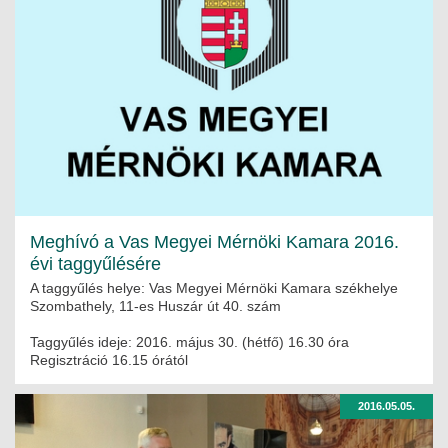
JOGI KÖTELEZETTSÉGEK
SZAKMAI KÖTELEZETTSÉGEK
MÉRNÖKI VÁLLALKOZÁSOK
MÉRNÖKI VÁLLALKOZÁSOK
SZEMÉLYES PORTFÓLIÓK
KAPCSOLAT
Meghívó a Vas Megyei Mérnöki Kamara 2016.
évi taggyűlésére
A taggyűlés helye: Vas Megyei Mérnöki Kamara székhelye
Szombathely, 11-es Huszár út 40. szám
Taggyűlés ideje: 2016. május 30. (hétfő) 16.30 óra
Regisztráció 16.15 órától
2016.05.05.