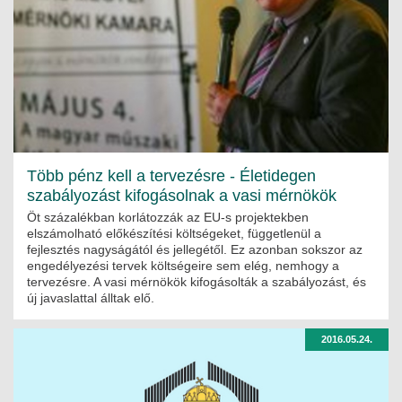
ÉPÜLETGÉPÉSZETI
GEODÉZIAI ÉS GEOINFORMATIKAI
KÖRNYEZETVÉDELMI
KÖZLEKEDÉSI
Több pénz kell a tervezésre - Életidegen
TARTÓSZERKEZETI
szabályozást kifogásolnak a vasi mérnökök
VÍZÉPÍTÉSI ÉS VÍZGAZDÁLKODÁSI
Öt százalékban korlátozzák az EU-s projektekben
elszámolható előkészítési költségeket, függetlenül a
fejlesztés nagyságától és jellegétől. Ez azonban sokszor az
HÍRKÖZLÉSI ÉS INFORMATIKAI
engedélyezési tervek költségeire sem elég, nemhogy a
tervezésre. A vasi mérnökök kifogásolták a szabályozást, és
HÍREK
új javaslattal álltak elő.
KÉPZÉSEK
2016.05.24.
TOVÁBBKÉPZÉSI KÖTELEZETTSÉGEK