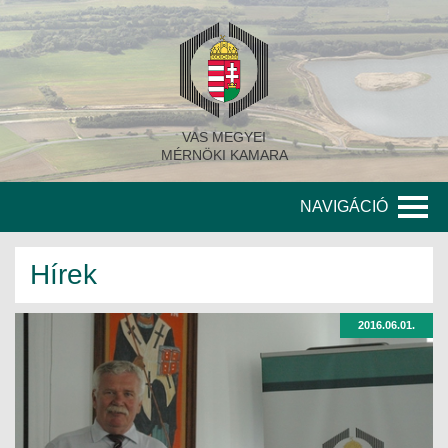
VAS MEGYEI
MÉRNÖKI KAMARA
NAVIGÁCIÓ
KAMARA
Hírek
A KAMARA TÖRTÉNETE
2016.06.01.
SZERVEZETI FELÉPÍTÉS
KITÜNTETETT MÉRNÖKÖK
KORÁBBI TISZTSÉGVISELŐK