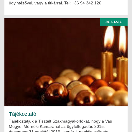
ügyintézővel, vagy a titkárral. Tel: +36 94 342 120
2015.12.17.
Tájékoztató
Tájékoztatjuk a Tisztelt Szakmagyakorlókat, hogy a Vas
Megyei Mérnöki Kamaránál az ügyfélfogadás 2015.
december 21 napjától 2016. január 4 napjáig szünetel.