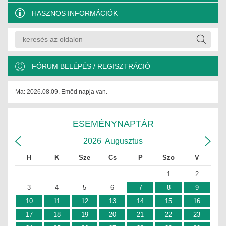
HASZNOS INFORMÁCIÓK
FÓRUM BELÉPÉS / REGISZTRÁCIÓ
Ma: 2026.08.09. Emőd napja van.
ESEMÉNYNAPTÁR
2026
Augusztus
H
K
Sze
Cs
P
Szo
V
1
2
3
4
5
6
7
8
9
10
11
12
13
14
15
16
17
18
19
20
21
22
23