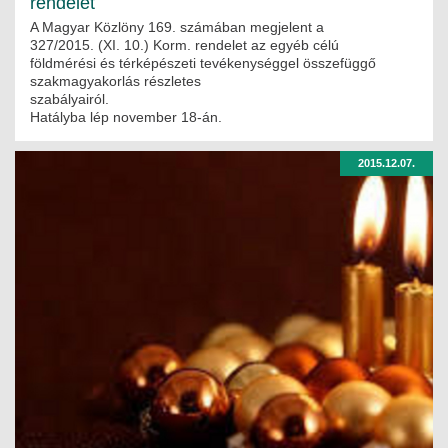
rendelet
A Magyar Közlöny 169. számában megjelent a
327/2015. (XI. 10.) Korm. rendelet az egyéb célú
földmérési és térképészeti tevékenységgel összefüggő
szakmagyakorlás részletes
szabályairól.
Hatályba lép november 18-án.
2015.12.07.