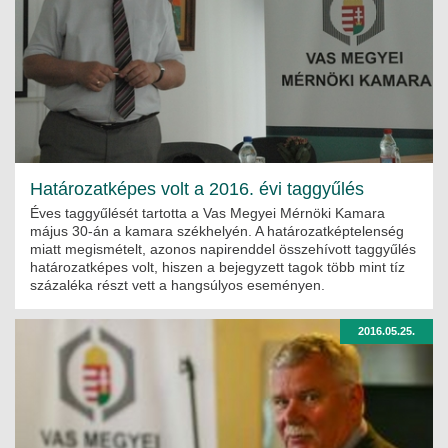
MÉRNÖK ELŐDÖK
MŰKÖDÉS
JOGOSULTSÁGOK
IGAZGATÁSI, SZOLGÁLTATÁSI DÍJAK
Határozatképes volt a 2016. évi taggyűlés
SZABÁLYZATOK
Éves taggyűlését tartotta a Vas Megyei Mérnöki Kamara
május 30-án a kamara székhelyén. A határozatképtelenség
MŰKÖDÉSI DOKUMENTUMOK
miatt megismételt, azonos napirenddel összehívott taggyűlés
határozatképes volt, hiszen a bejegyzett tagok több mint tíz
százaléka részt vett a hangsúlyos eseményen.
KÖZÉRDEKŰ ADATOK
2016.05.25.
NYOMTATVÁNYOK
SZAKCSOPORTOK
ELEKTROTECHNIKAI