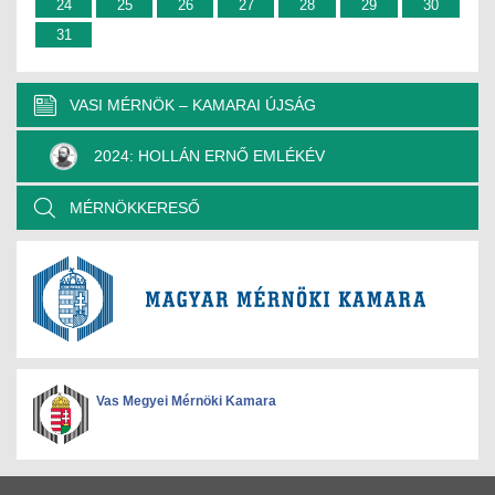
24
25
26
27
28
29
30
31
VASI MÉRNÖK – KAMARAI ÚJSÁG
2024: HOLLÁN ERNŐ EMLÉKÉV
MÉRNÖKKERESŐ
Vas Megyei Mérnöki Kamara