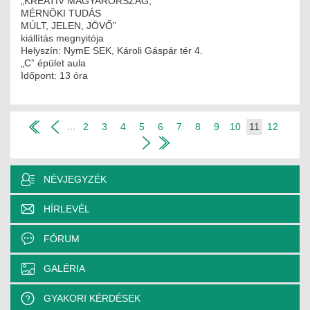
„KREATÍV MAGYARORSZÁG,
MÉRNÖKI TUDÁS
MÚLT, JELEN, JÖVŐ”
kiállítás megnyitója
Helyszín: NymE SEK, Károli Gáspár tér 4.
„C” épület aula
Időpont: 13 óra
...
2
3
4
5
6
7
8
9
10
11
12
NÉVJEGYZÉK
HÍRLEVÉL
FÓRUM
GALÉRIA
GYAKORI KÉRDÉSEK