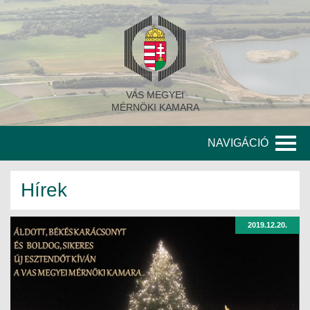
VAS MEGYEI
MÉRNÖKI KAMARA
NAVIGÁCIÓ
KAMARA
Hírek
A KAMARA TÖRTÉNETE
2019.12.20.
SZERVEZETI FELÉPÍTÉS
KITÜNTETETT MÉRNÖKÖK
KORÁBBI TISZTSÉGVISELŐK