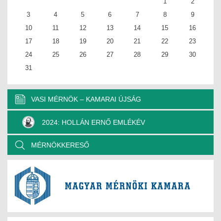
1
2
3
4
5
6
7
8
9
10
11
12
13
14
15
16
17
18
19
20
21
22
23
24
25
26
27
28
29
30
31
VASI MÉRNÖK – KAMARAI ÚJSÁG
2024: HOLLÁN ERNŐ EMLÉKÉV
MÉRNÖKKERESŐ