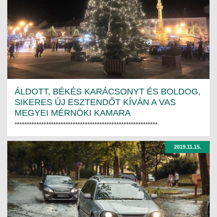
MÉRNÖK ELŐDÖK
MŰKÖDÉS
JOGOSULTSÁGOK
IGAZGATÁSI, SZOLGÁLTATÁSI DÍJAK
ÁLDOTT, BÉKÉS KARÁCSONYT ÉS BOLDOG,
SZABÁLYZATOK
SIKERES ÚJ ESZTENDŐT KÍVÁN A VAS
MEGYEI MÉRNÖKI KAMARA
MŰKÖDÉSI DOKUMENTUMOK
***********************************************************
KÖZÉRDEKŰ ADATOK
2019.11.15.
NYOMTATVÁNYOK
SZAKCSOPORTOK
ELEKTROTECHNIKAI