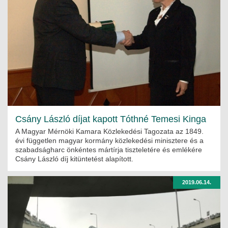
Csány László díjat kapott Tóthné Temesi Kinga
A Magyar Mérnöki Kamara Közlekedési Tagozata az 1849.
évi független magyar kormány közlekedési minisztere és a
szabadságharc önkéntes mártírja tiszteletére és emlékére
Csány László díj kitüntetést alapított.
2019.06.14.