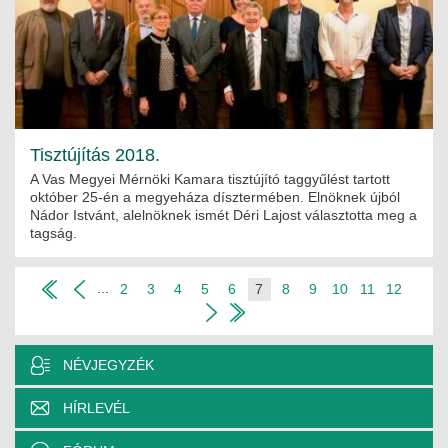
Tisztújítás 2018.
A Vas Megyei Mérnöki Kamara tisztújító taggyűlést tartott
október 25-én a megyeháza dísztermében. Elnöknek újból
Nádor Istvánt, alelnöknek ismét Déri Lajost választotta meg a
tagság.
...
2
3
4
5
6
7
8
9
10
11
12
NÉVJEGYZÉK
HÍRLEVÉL