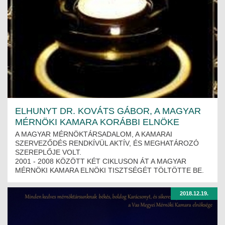
ELHUNYT DR. KOVÁTS GÁBOR, A MAGYAR
MÉRNÖKI KAMARA KORÁBBI ELNÖKE
A MAGYAR MÉRNÖKTÁRSADALOM, A KAMARAI
SZERVEZŐDÉS RENDKÍVÜL AKTÍV, ÉS MEGHATÁROZÓ
SZEREPLŐJE VOLT.
2001 - 2008 KÖZÖTT KÉT CIKLUSON ÁT A MAGYAR
MÉRNÖKI KAMARA ELNÖKI TISZTSÉGÉT TÖLTÖTTE BE.
2018.12.19.