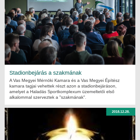
Stadionbejárás a szakmának
A Vas Megyei Mérnöki Kamara és a Vas Megyei Építész
kamara tagjai vehettek részt azon a stadionbejáráson,
amelyet a Haladás Sportkomplexum üzemeltetői első
alkalommal szerveztek a "szakmának".
2018.12.28.