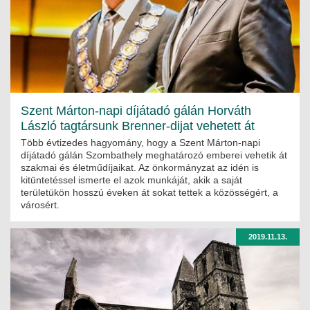
JOGI KÖTELEZETTSÉGEK
SZAKMAI KÖTELEZETTSÉGEK
MÉRNÖKI VÁLLALKOZÁSOK
MÉRNÖKI VÁLLALKOZÁSOK
Szent Márton-napi díjátadó gálán Horváth
László tagtársunk Brenner-dijat vehetett át
SZEMÉLYES PORTFÓLIÓK
Több évtizedes hagyomány, hogy a Szent Márton-napi
díjátadó gálán Szombathely meghatározó emberei vehetik át
KAPCSOLAT
szakmai és életműdíjaikat. Az önkormányzat az idén is
kitüntetéssel ismerte el azok munkáját, akik a saját
területükön hosszú éveken át sokat tettek a közösségért, a
városért.
2019.11.13.