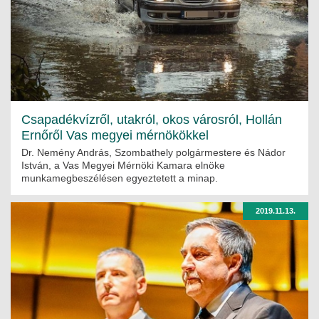
ÉPÜLETGÉPÉSZETI
GEODÉZIAI ÉS GEOINFORMATIKAI
KÖRNYEZETVÉDELMI
KÖZLEKEDÉSI
Csapadékvízről, utakról, okos városról, Hollán
Ernőről Vas megyei mérnökökkel
TARTÓSZERKEZETI
Dr. Nemény András, Szombathely polgármestere és Nádor
István, a Vas Megyei Mérnöki Kamara elnöke
VÍZÉPÍTÉSI ÉS VÍZGAZDÁLKODÁSI
munkamegbeszélésen egyeztetett a minap.
HÍRKÖZLÉSI ÉS INFORMATIKAI
2019.11.13.
HÍREK
KÉPZÉSEK
TOVÁBBKÉPZÉSI KÖTELEZETTSÉGEK