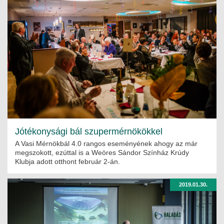
Jótékonysági bál szupermérnökökkel
A Vasi Mérnökbál 4.0 rangos eseményének ahogy az már
megszokott, ezúttal is a Weöres Sándor Színház Krúdy
Klubja adott otthont február 2-án.
2019.01.30.