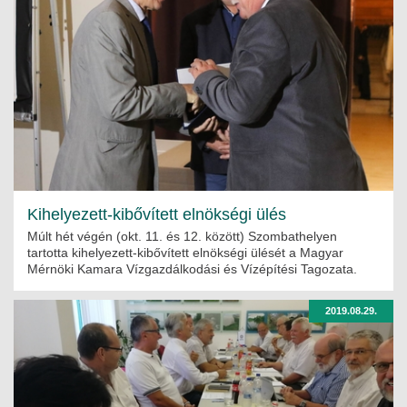
Kihelyezett-kibővített elnökségi ülés
Múlt hét végén (okt. 11. és 12. között) Szombathelyen
tartotta kihelyezett-kibővített elnökségi ülését a Magyar
Mérnöki Kamara Vízgazdálkodási és Vízépítési Tagozata.
2019.08.29.