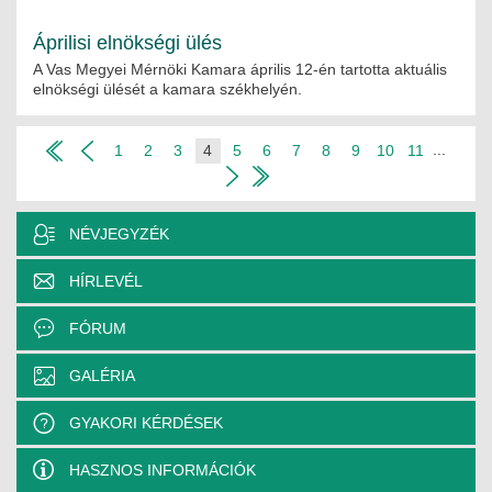
Áprilisi elnökségi ülés
A Vas Megyei Mérnöki Kamara április 12-én tartotta aktuális
elnökségi ülését a kamara székhelyén.
...
1
2
3
4
5
6
7
8
9
10
11
NÉVJEGYZÉK
HÍRLEVÉL
FÓRUM
GALÉRIA
GYAKORI KÉRDÉSEK
HASZNOS INFORMÁCIÓK