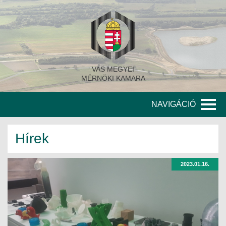
VAS MEGYEI
MÉRNÖKI KAMARA
NAVIGÁCIÓ
KAMARA
Hírek
A KAMARA TÖRTÉNETE
2023.01.16.
SZERVEZETI FELÉPÍTÉS
KITÜNTETETT MÉRNÖKÖK
KORÁBBI TISZTSÉGVISELŐK