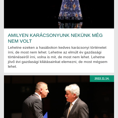
JOGI KÖTELEZETTSÉGEK
SZAKMAI KÖTELEZETTSÉGEK
MÉRNÖKI VÁLLALKOZÁSOK
AMILYEN KARÁCSONYUNK NEKÜNK MÉG
MÉRNÖKI VÁLLALKOZÁSOK
NEM VOLT
Lehetne ezeken a hasábokon kedves karácsonyi történetet
SZEMÉLYES PORTFÓLIÓK
írni, de most nem lehet. Lehetne az elmúlt év gazdasági
történéseiről írni, volna is mit, de most nem lehet. Lehetne
KAPCSOLAT
jövő évi gazdasági kilátásainkat elemezni, de most mégsem
lehet.
2022.11.14.