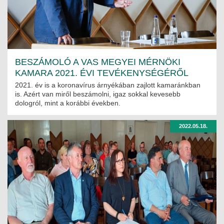
BESZÁMOLÓ A VAS MEGYEI MÉRNÖKI
KAMARA 2021. ÉVI TEVÉKENYSÉGÉRŐL
2021. év is a koronavírus árnyékában zajlott kamaránkban
is. Azért van miről beszámolni, igaz sokkal kevesebb
dologról, mint a korábbi években.
2022.05.18.