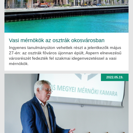
Vasi mérnökök az osztrák okosvárosban
Ingyenes tanulmányúton vehettek részt a jelentkezők május
27-én: az osztrák főváros újonnan épült, Aspern elnevezésű
városrészét fedezték fel szakmai idegenvezetéssel a vasi
mérnökök.
2022.05.19.