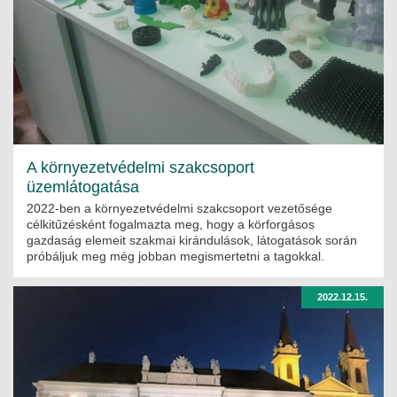
MÉRNÖK ELŐDÖK
MŰKÖDÉS
JOGOSULTSÁGOK
IGAZGATÁSI, SZOLGÁLTATÁSI DÍJAK
A környezetvédelmi szakcsoport
SZABÁLYZATOK
üzemlátogatása
2022-ben a környezetvédelmi szakcsoport vezetősége
MŰKÖDÉSI DOKUMENTUMOK
célkitűzésként fogalmazta meg, hogy a körforgásos
gazdaság elemeit szakmai kirándulások, látogatások során
próbáljuk meg még jobban megismertetni a tagokkal.
KÖZÉRDEKŰ ADATOK
NYOMTATVÁNYOK
2022.12.15.
SZAKCSOPORTOK
ELEKTROTECHNIKAI