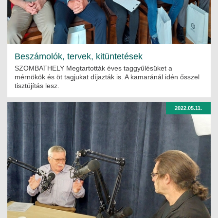
Beszámolók, tervek, kitüntetések
SZOMBATHELY Megtartották éves taggyűlésüket a
mérnökök és öt tagjukat díjazták is. A kamaránál idén ősszel
tisztújítás lesz.
2022.05.11.