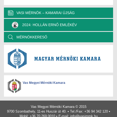
VASI MÉRNÖK – KAMARAI ÚJSÁG
2024: HOLLÁN ERNŐ EMLÉKÉV
MÉRNÖKKERESŐ
Vas Megyei Mérnöki Kamara
Vas Megyei Mérnöki Kamara © 2015
9700 Szombathely, 11-es Huszár út 40. • Tel./Fax: +36 94 342 120 •
Mobil: +36 70 269 0010 • E-mail:
info@vasimmk.hu