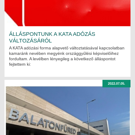
ÁLLÁSPONTUNK A KATA ADÓZÁS
VÁLTOZÁSÁRÓL
A KATA adózási forma alapvető változtatásával kapcsolatban
kamaránk nevében megyénk országgyűlési képviselőihez
fordultam. A levélben lényegileg a következő álláspontot
fejtettem ki:
2022.07.05.