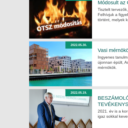
Módosult az 
Tisztelt tervezők
Felhívjuk a figy
történt, melyek 
2022.05.30.
Vasi mérnökö
Ingyenes tanulmá
újonnan épült, A
mérnökök.
2022.05.19.
BESZÁMOLÓ 
TEVÉKENY
2021. év is a ko
igaz sokkal keve