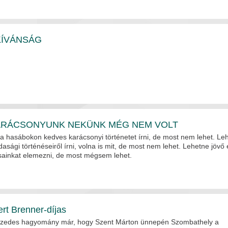
KÍVÁNSÁG
ARÁCSONYUNK NEKÜNK MÉG NEM VOLT
a hasábokon kedves karácsonyi történetet írni, de most nem lehet. Le
asági történéseiről írni, volna is mit, de most nem lehet. Lehetne jövő 
ásainkat elemezni, de most mégsem lehet.
rt Brenner-díjas
izedes hagyomány már, hogy Szent Márton ünnepén Szombathely a