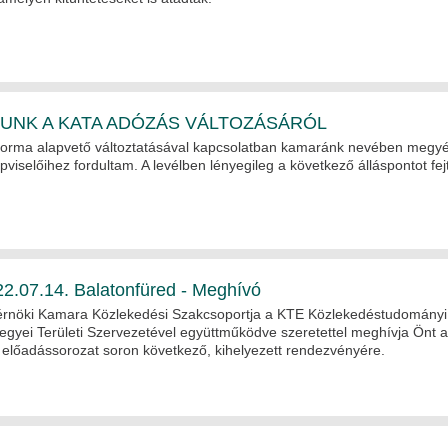
UNK A KATA ADÓZÁS VÁLTOZÁSÁRÓL
forma alapvető változtatásával kapcsolatban kamaránk nevében megy
pviselőihez fordultam. A levélben lényegileg a következő álláspontot fe
.07.14. Balatonfüred - Meghívó
rnöki Kamara Közlekedési Szakcsoportja a KTE Közlekedéstudományi
gyei Területi Szervezetével együttműködve szeretettel meghívja Önt a
lőadássorozat soron következő, kihelyezett rendezvényére.