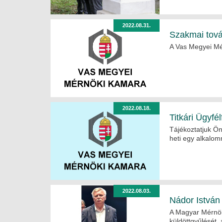
2022.08.31.
Szakmai tov
A Vas Megyei Mé
2022.08.18.
Titkári Ügyfé
Tájékoztatjuk Ön
heti egy alkalom
2022.08.03.
Nádor István 
A Magyar Mérnök
küldöttgyűlését, 