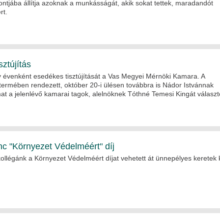
ntjába állítja azoknak a munkásságát, akik sokat tettek, maradandót
rt.
sztújítás
 évenként esedékes tisztújítását a Vas Megyei Mérnöki Kamara. A
ermében rendezett, október 20-i ülésen továbbra is Nádor Istvánnak
at a jelenlévő kamarai tagok, alelnöknek Tóthné Temesi Kingát választ
c "Környezet Védelméért" díj
llégánk a Környezet Védelméért díjat vehetett át ünnepélyes keretek 