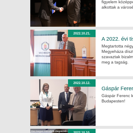
figyelem középpo
alkottak a városé
2022.10.21.
A 2022. évi ti
Megtartotta négy
Megyeháza díszt
szavaztak bizalm
meg a tagság.
2022.10.12.
Gáspár Feren
Gáspár Ferenc ko
Budapesten!
2022.10.10.