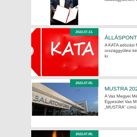
2022.07.13.
ÁLLÁSPONT
A KATA adózási 
országgyűlési ké
ki:
2022.07.05.
MUSTRA 2022
A Vas Megyei Mé
Egyesület Vas Me
„MUSTRA” című e
2022.07.05.