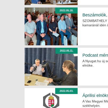
2022.05.18.
Beszámolók, 
SZOMBATHELY Meg
kamaránál idén ős
2022.05.11.
Podcast mérn
A Nyugat.hu új 
elnöke.
2022.05.03.
Áprilisi elnök
A Vas Megyei Mér
székhelyén.