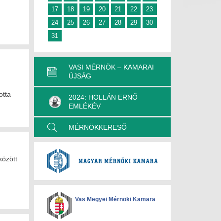
17
18
19
20
21
22
23
24
25
26
27
28
29
30
31
VASI MÉRNÖK – KAMARAI
ÚJSÁG
otta
2024: HOLLÁN ERNŐ
EMLÉKÉV
MÉRNÖKKERESŐ
között
Vas Megyei Mérnöki Kamara