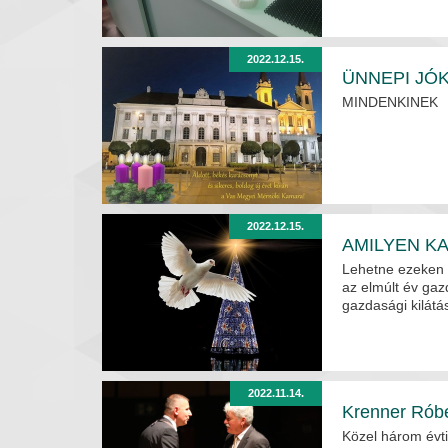
2022.12.15.
ÜNNEPI JÓ
MINDENKINEK
2022.12.15.
AMILYEN K
Lehetne ezeken 
az elmúlt év gazd
gazdasági kilát
2022.11.14.
Krenner Róbe
Közel három évt