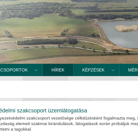
KCSOPORTOK
HÍREK
KÉPZÉSEK
MÉR
édelmi szakcsoport üzemlátogatása
yezetvédelmi szakcsoport vezetősége célkitűzésként fogalmazta meg,
azdaság elemeit szakmai kirándulások, látogatások során próbáljuk m
etni a tagokkal.