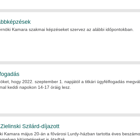
ábbképzések
rnöki Kamara szakmai képzéseket szervez az alábbi időpontokban.
lfogadás
öket, hogy 2022. szeptember 1. napjától a titkári ügyfélfogadás megvál
mal keddi napokon 14-17 óráig lesz.
Zielinski Szilárd-díjazott
i Kamara május 20-án a fővárosi Lurdy-házban tartotta éves beszámo
amelyen kitüntetéseket is átadtak.