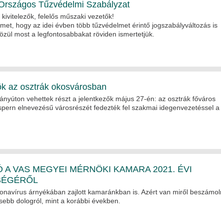
Országos Tűzvédelmi Szabályzat
, kivitelezők, felelős műszaki vezetők!
elmet, hogy az idei évben több tűzvédelmet érintő jogszabályváltozás is
közül most a legfontosabbakat röviden ismertetjük.
k az osztrák okosvárosban
nyúton vehettek részt a jelentkezők május 27-én: az osztrák főváros
spern elnevezésű városrészét fedezték fel szakmai idegenvezetéssel a 
A VAS MEGYEI MÉRNÖKI KAMARA 2021. ÉVI
SÉGÉRŐL
ronavírus árnyékában zajlott kamaránkban is. Azért van miről beszámol
sebb dologról, mint a korábbi években.