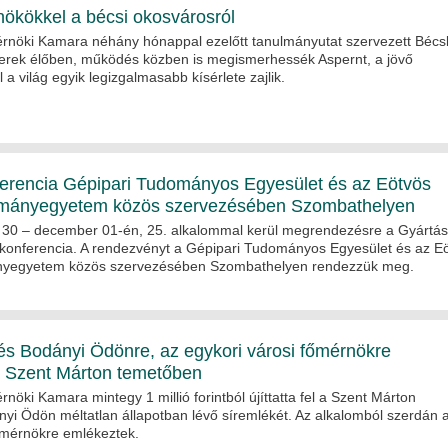
ökökkel a bécsi okosvárosról
rnöki Kamara néhány hónappal ezelőtt tanulmányutat szervezett Bécs
rek élőben, működés közben is megismerhessék Aspernt, a jövő
 a világ egyik legizgalmasabb kísérlete zajlik.
erencia Gépipari Tudományos Egyesület és az Eötvös
mányegyetem közös szervezésében Szombathelyen
30 – december 01-én, 25. alkalommal kerül megrendezésre a Gyártás
 konferencia. A rendezvényt a Gépipari Tudományos Egyesület és az E
yegyetem közös szervezésében Szombathelyen rendezzük meg.
 Bodányi Ödönre, az egykori városi főmérnökre
 Szent Márton temetőben
nöki Kamara mintegy 1 millió forintból újíttatta fel a Szent Márton
i Ödön méltatlan állapotban lévő síremlékét. Az alkalomból szerdán 
őmérnökre emlékeztek.