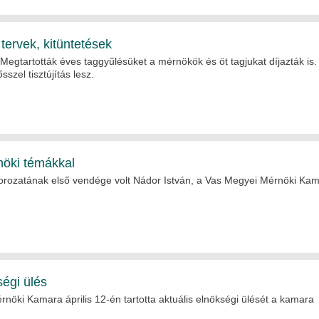
tervek, kitüntetések
tartották éves taggyűlésüket a mérnökök és öt tagjukat díjazták is.
szel tisztújítás lesz.
öki témákkal
sorozatának első vendége volt Nádor István, a Vas Megyei Mérnöki Ka
ségi ülés
nöki Kamara április 12-én tartotta aktuális elnökségi ülését a kamara