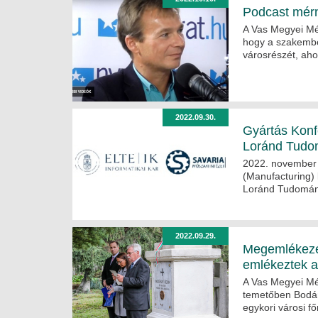
Podcast mérn
A Vas Megyei Mé
hogy a szakembe
városrészét, ahol
2022.09.30.
Gyártás Konf
Loránd Tudo
2022. november 
(Manufacturing)
Loránd Tudomán
2022.09.29.
Megemlékezés
emlékeztek a
A Vas Megyei Mér
temetőben Bodány
egykori városi f