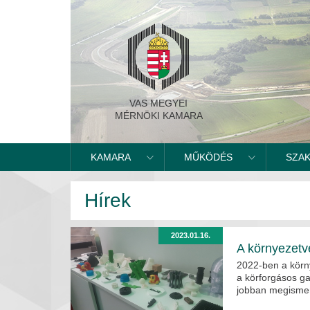
VAS MEGYEI
MÉRNÖKI KAMARA
KAMARA
MŰKÖDÉS
SZA
Hírek
2023.01.16.
A környezetv
2022-ben a körn
a körforgásos g
jobban megismert