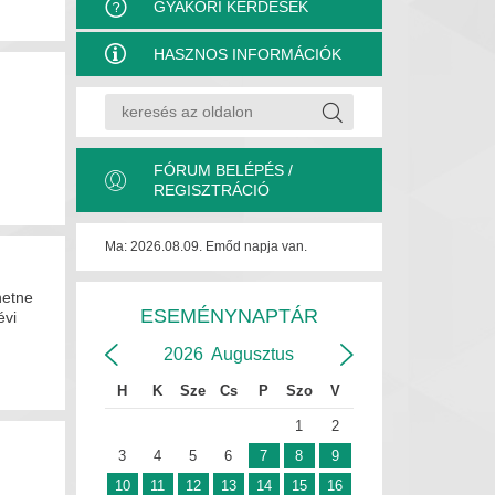
GYAKORI KÉRDÉSEK
HASZNOS INFORMÁCIÓK
FÓRUM BELÉPÉS /
REGISZTRÁCIÓ
Ma: 2026.08.09. Emőd napja van.
hetne
ESEMÉNYNAPTÁR
évi
2026
Augusztus
H
K
Sze
Cs
P
Szo
V
1
2
3
4
5
6
7
8
9
10
11
12
13
14
15
16