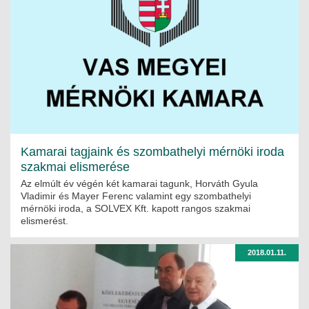
JOGI KÖTELEZETTSÉGEK
SZAKMAI KÖTELEZETTSÉGEK
MÉRNÖKI VÁLLALKOZÁSOK
MÉRNÖKI VÁLLALKOZÁSOK
SZEMÉLYES PORTFÓLIÓK
Kamarai tagjaink és szombathelyi mérnöki iroda
KAPCSOLAT
szakmai elismerése
Az elmúlt év végén két kamarai tagunk, Horváth Gyula
Vladimir és Mayer Ferenc valamint egy szombathelyi
mérnöki iroda, a SOLVEX Kft. kapott rangos szakmai
elismerést.
2018.01.11.