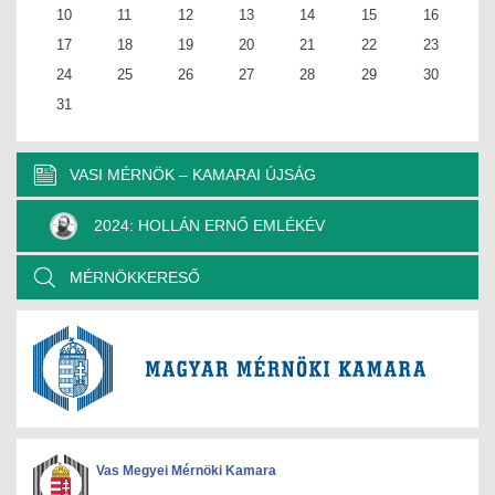
10
11
12
13
14
15
16
17
18
19
20
21
22
23
24
25
26
27
28
29
30
31
VASI MÉRNÖK – KAMARAI ÚJSÁG
2024: HOLLÁN ERNŐ EMLÉKÉV
MÉRNÖKKERESŐ
Vas Megyei Mérnöki Kamara