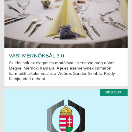
MÉRNÖK ELŐDÖK
MŰKÖDÉS
JOGOSULTSÁGOK
IGAZGATÁSI, SZOLGÁLTATÁSI DÍJAK
VASI MÉRNÖKBÁL 3.0
SZABÁLYZATOK
Az idei bált az elegancia mottójával szervezte meg a Vas
Megyei Mérnöki Kamara. A jeles eseménynek immáron
MŰKÖDÉSI DOKUMENTUMOK
harmadik alkalommal is a Weöres Sándor Színház Krúdy
Klubja adott otthont.
KÖZÉRDEKŰ ADATOK
2018.01.24.
NYOMTATVÁNYOK
SZAKCSOPORTOK
ELEKTROTECHNIKAI