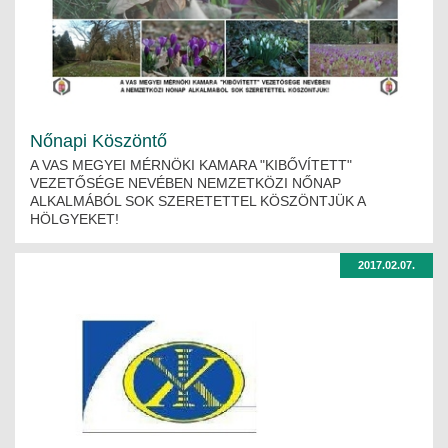
Nőnapi Köszöntő
A VAS MEGYEI MÉRNÖKI KAMARA "KIBŐVÍTETT"
VEZETŐSÉGE NEVÉBEN NEMZETKÖZI NŐNAP
ALKALMÁBÓL SOK SZERETETTEL KÖSZÖNTJÜK A
HÖLGYEKET!
2017.02.07.