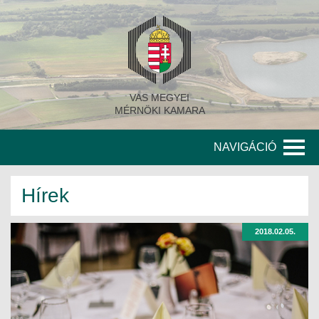
VAS MEGYEI
MÉRNÖKI KAMARA
NAVIGÁCIÓ
KAMARA
Hírek
A KAMARA TÖRTÉNETE
2018.02.05.
SZERVEZETI FELÉPÍTÉS
KITÜNTETETT MÉRNÖKÖK
KORÁBBI TISZTSÉGVISELŐK