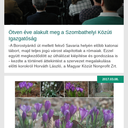
Ötven éve alakult meg a Szombathelyi Közúti
Igazgatóság
-A Borostyánkő út mellett fekvő Savaria helyén előbb katonai
tábort, majd teljes jogú várost alapítottak a rómaiak. Ezzel
együtt megkezdődött az úthálózat kiépítése és gondozása is
- kezdte a történeti áttekintést a szervezet megalakulása
előtti korokról Horváth László, a Magyar Közút Nonprofit Zrt.
2017.03.08.