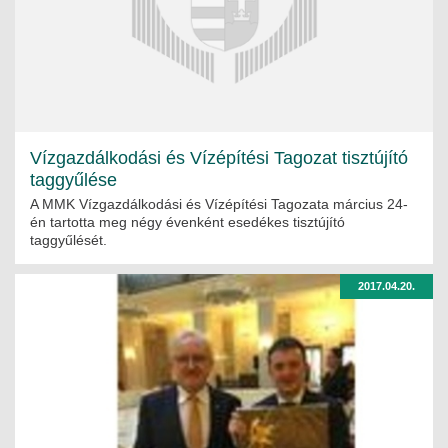
Vízgazdálkodási és Vízépítési Tagozat tisztújító
taggyűlése
A MMK Vízgazdálkodási és Vízépítési Tagozata március 24-
én tartotta meg négy évenként esedékes tisztújító
taggyűlését.
2017.04.20.