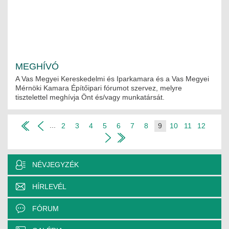
MEGHÍVÓ
A Vas Megyei Kereskedelmi és Iparkamara és a Vas Megyei
Mérnöki Kamara Építőipari fórumot szervez, melyre
tisztelettel meghívja Önt és/vagy munkatársát.
...
2
3
4
5
6
7
8
9
10
11
12
NÉVJEGYZÉK
HÍRLEVÉL
FÓRUM