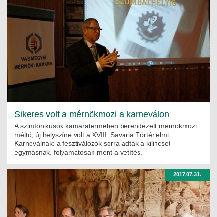
Sikeres volt a mérnökmozi a karneválon
A szimfonikusok kamaratermében berendezett mérnökmozi
méltó, új helyszíne volt a XVIII. Savaria Történelmi
Karneválnak: a fesztiválozók sorra adták a kilincset
egymásnak, folyamatosan ment a vetítés.
2017.07.31.