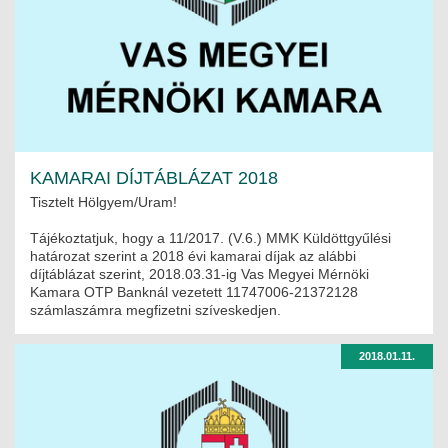
ÉPÜLETGÉPÉSZETI
GEODÉZIAI ÉS GEOINFORMATIKAI
KÖRNYEZETVÉDELMI
KÖZLEKEDÉSI
KAMARAI DÍJTÁBLÁZAT 2018
TARTÓSZERKEZETI
Tisztelt Hölgyem/Uram!
Tájékoztatjuk, hogy a 11/2017. (V.6.) MMK Küldöttgyűlési
VÍZÉPÍTÉSI ÉS VÍZGAZDÁLKODÁSI
határozat szerint a 2018 évi kamarai díjak az alábbi
díjtáblázat szerint, 2018.03.31-ig Vas Megyei Mérnöki
HÍRKÖZLÉSI ÉS INFORMATIKAI
Kamara OTP Banknál vezetett 11747006-21372128
számlaszámra megfizetni szíveskedjen.
HÍREK
2018.01.11.
KÉPZÉSEK
TOVÁBBKÉPZÉSI KÖTELEZETTSÉGEK